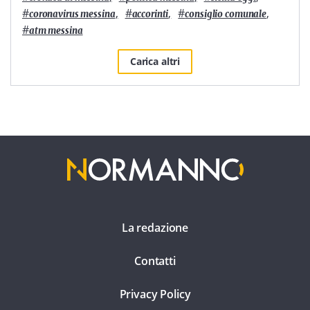
#
,
#
,
#
,
coronavirus messina
accorinti
consiglio comunale
#
atm messina
Carica altri
La redazione
Contatti
Privacy Policy