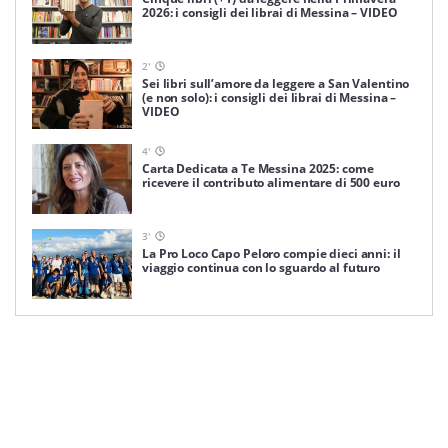
2026: i consigli dei librai di Messina – VIDEO
2
'
Sei libri sull’amore da leggere a San Valentino
(e non solo): i consigli dei librai di Messina –
VIDEO
4
'
Carta Dedicata a Te Messina 2025: come
ricevere il contributo alimentare di 500 euro
3
'
La Pro Loco Capo Peloro compie dieci anni: il
viaggio continua con lo sguardo al futuro