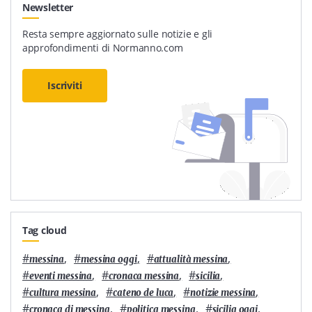
Newsletter
Resta sempre aggiornato sulle notizie e gli
approfondimenti di Normanno.com
Iscriviti
Tag cloud
#
,
#
,
#
,
messina
messina oggi
attualità messina
#
,
#
,
#
,
eventi messina
cronaca messina
sicilia
#
,
#
,
#
,
cultura messina
cateno de luca
notizie messina
#
,
#
,
#
,
cronaca di messina
politica messina
sicilia oggi