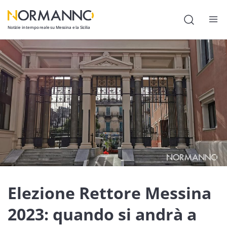
Notizie in tempo reale su Messina e la Sicilia
Attualità
Cronaca
Politica
Cultura
Lavoro
Società
Economia
Elezione Rettore Messina
Sport
2023: quando si andrà a