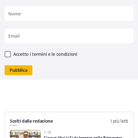
Accetto i termini e le condizioni
Scelti dalla redazione
I più letti
2
'
Cinque libri (+1) da leggere nella Primavera