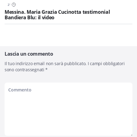
2
'
Messina. Maria Grazia Cucinotta testimonial
Bandiera Blu: il video
Lascia un commento
Il tuo indirizzo email non sarà pubblicato.
I campi obbligatori
sono contrassegnati
*