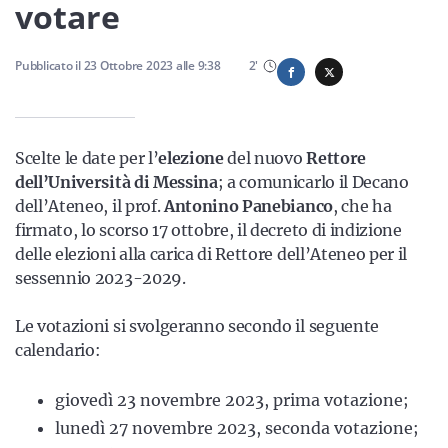
Sicilia
votare
Pubblicato il
23 Ottobre 2023
alle
9:38
2
'
Servizi
Scelte le date per l’
elezione
del nuovo
Rettore
dell’Università di Messina
; a comunicarlo il Decano
dell’Ateneo, il prof.
Antonino Panebianco
, che ha
Resta sempre aggiornato con le ultime news, iscriviti alla
firmato, lo scorso 17 ottobre, il decreto di indizione
nostra newsletter
delle elezioni alla carica di Rettore dell’Ateneo per il
sessennio 2023-2029.
Iscriviti
Le votazioni si svolgeranno secondo il seguente
calendario:
giovedì 23 novembre 2023, prima votazione;
lunedì 27 novembre 2023, seconda votazione;