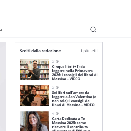
ia
Scelti dalla redazione
I più letti
2
'
Cinque libri (+1) da
leggere nella Primavera
2026: i consigli dei librai di
Messina – VIDEO
2
'
Sei libri sull’amore da
leggere a San Valentino (e
non solo): i consigli dei
librai di Messina – VIDEO
4
'
Carta Dedicata a Te
Messina 2025: come
ricevere il contributo
alimentare di 500 euro