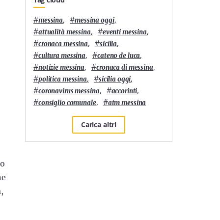
#
,
#
,
messina
messina oggi
#
,
#
,
attualità messina
eventi messina
#
,
#
,
cronaca messina
sicilia
#
,
#
,
cultura messina
cateno de luca
#
,
#
,
notizie messina
cronaca di messina
#
,
#
,
politica messina
sicilia oggi
#
,
#
,
coronavirus messina
accorinti
#
,
#
consiglio comunale
atm messina
Carica altri
ro
ne
,