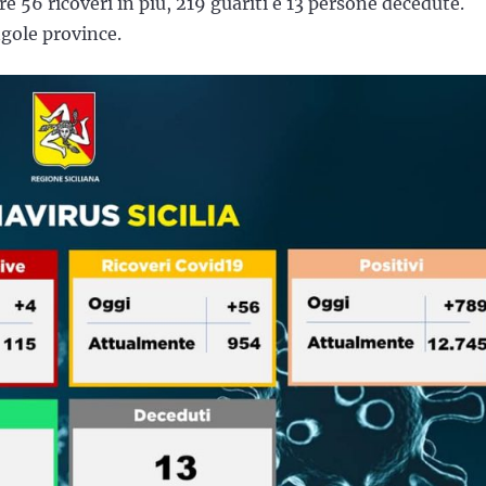
re 56 ricoveri in più, 219 guariti e 13 persone decedute.
ngole province.