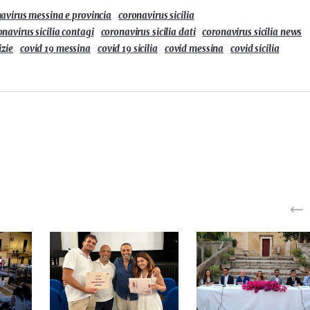
avirus messina e provincia
coronavirus sicilia
onavirus sicilia contagi
coronavirus sicilia dati
coronavirus sicilia news
izie
covid 19 messina
covid 19 sicilia
covid messina
covid sicilia