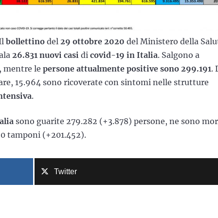
Il
bollettino
del
29 ottobre 2020
del Ministero della Salu
nala
26.831 nuovi casi
di
covid-19 in Italia
. Salgono a
a, mentre le
persone attualmente positive sono 299.191
. 
re, 15.964 sono ricoverate con sintomi nelle strutture
intensiva
.
alia
sono guarite 279.282 (+3.878) persone, ne sono mor
490 tamponi (+201.452).
Twitter