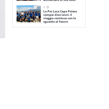
3
'
La Pro Loco Capo Peloro
compie dieci anni: il
viaggio continua con lo
sguardo al futuro