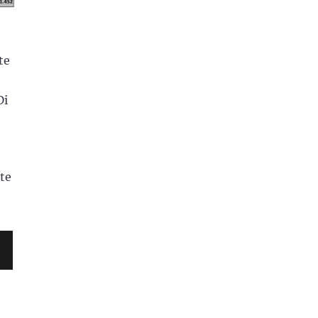
te
Di
te