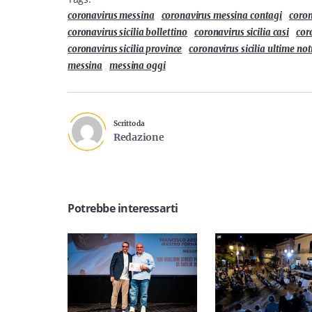
coronavirus messina
coronavirus messina contagi
coron
coronavirus sicilia bollettino
coronavirus sicilia casi
cor
coronavirus sicilia province
coronavirus sicilia ultime not
messina
messina oggi
Scritto da
Redazione
Potrebbe interessarti