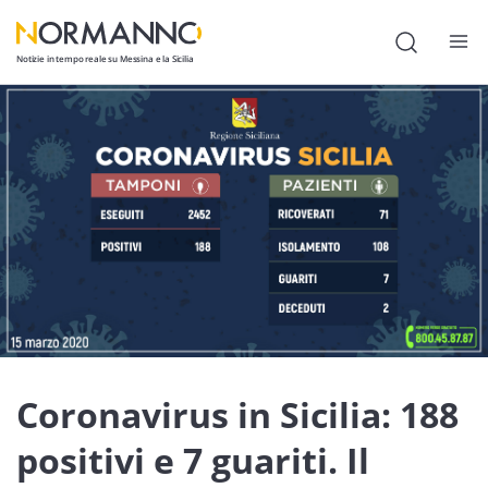
Notizie in tempo reale su Messina e la Sicilia
Attualità
Cronaca
Politica
Cultura
Lavoro
Società
Economia
Coronavirus in Sicilia: 188
Sport
positivi e 7 guariti. Il