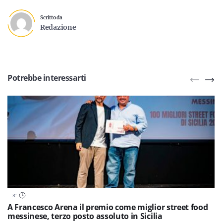
Scritto da
Redazione
Potrebbe interessarti
3
'
A Francesco Arena il premio come miglior street food
messinese, terzo posto assoluto in Sicilia