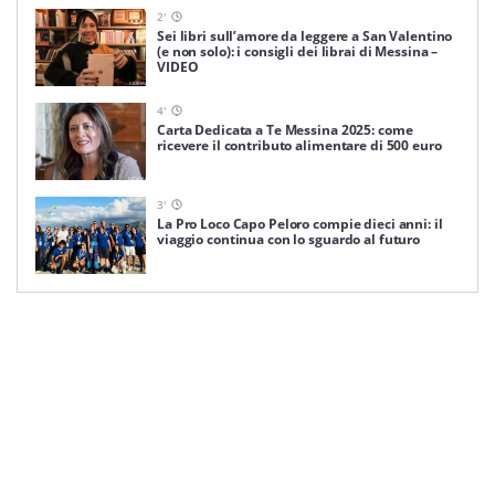
2
'
Sei libri sull’amore da leggere a San Valentino
(e non solo): i consigli dei librai di Messina –
VIDEO
4
'
Carta Dedicata a Te Messina 2025: come
ricevere il contributo alimentare di 500 euro
3
'
La Pro Loco Capo Peloro compie dieci anni: il
viaggio continua con lo sguardo al futuro