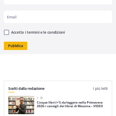
Accetto i termini e le condizioni
Scelti dalla redazione
I più letti
2
'
Cinque libri (+1) da leggere nella Primavera
2026: i consigli dei librai di Messina – VIDEO