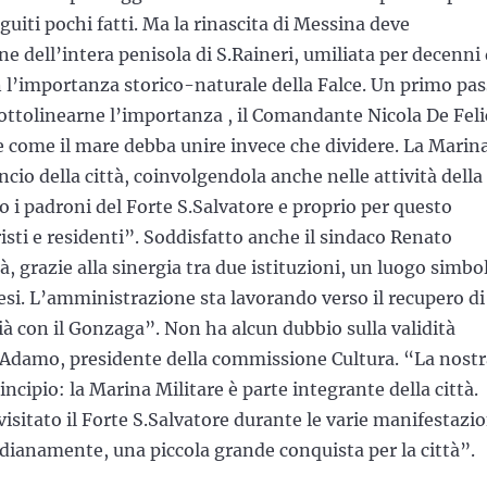
guiti pochi fatti. Ma la rinascita di Messina deve
e dell’intera penisola di S.Raineri, umiliata per decenni
n l’importanza storico-naturale della Falce. Un primo pa
ottolinearne l’importanza , il Comandante Nicola De Feli
 come il mare debba unire invece che dividere. La Marin
ancio della città, coinvolgendola anche nelle attività della
o i padroni del Forte S.Salvatore e proprio per questo
isti e residenti”. Soddisfatto anche il sindaco Renato
tà, grazie alla sinergia tra due istituzioni, un luogo simbo
nesi. L’amministrazione sta lavorando verso il recupero di
ià con il Gonzaga”. Non ha alcun dubbio sulla validità
ro Adamo, presidente della commissione Cultura. “La nost
incipio: la Marina Militare è parte integrante della città.
visitato il Forte S.Salvatore durante le varie manifestazio
dianamente, una piccola grande conquista per la città”.