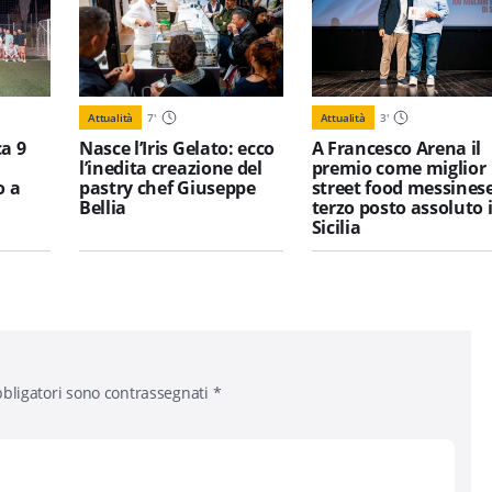
Attualità
7
'
Attualità
3
'
a 9
Nasce l’Iris Gelato: ecco
A Francesco Arena il
l’inedita creazione del
premio come miglior
o a
pastry chef Giuseppe
street food messinese
Bellia
terzo posto assoluto 
Sicilia
bligatori sono contrassegnati
*