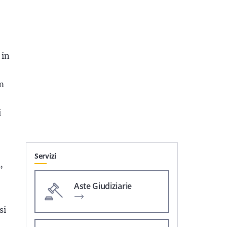
 in
tm
i
Servizi
”
Aste Giudiziarie
si