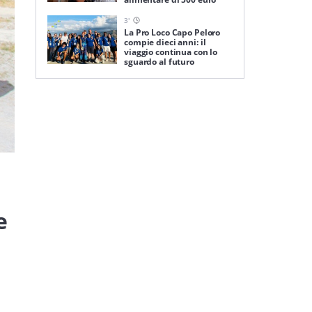
3
'
La Pro Loco Capo Peloro
compie dieci anni: il
viaggio continua con lo
sguardo al futuro
e