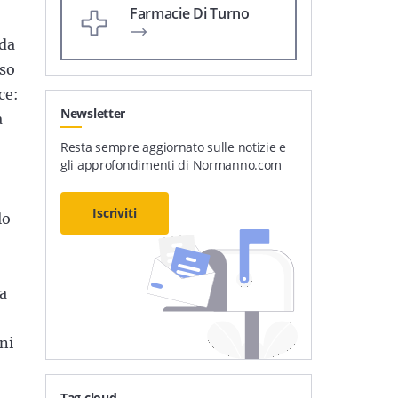
Farmacie Di Turno
 da
sso
ce:
Newsletter
a
Resta sempre aggiornato sulle notizie e
gli approfondimenti di Normanno.com
Iscriviti
lo
ra
ni
Tag cloud