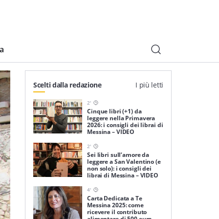
ia
Scelti dalla redazione
I più letti
2
'
Cinque libri (+1) da
leggere nella Primavera
2026: i consigli dei librai di
Messina – VIDEO
2
'
Sei libri sull’amore da
leggere a San Valentino (e
non solo): i consigli dei
librai di Messina – VIDEO
4
'
Carta Dedicata a Te
Messina 2025: come
ricevere il contributo
alimentare di 500 euro