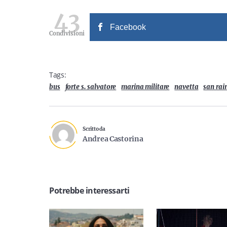
43
Facebook
Condivisioni
Tags:
bus
forte s. salvatore
marina militare
navetta
san rai
Scritto da
Andrea Castorina
Potrebbe interessarti