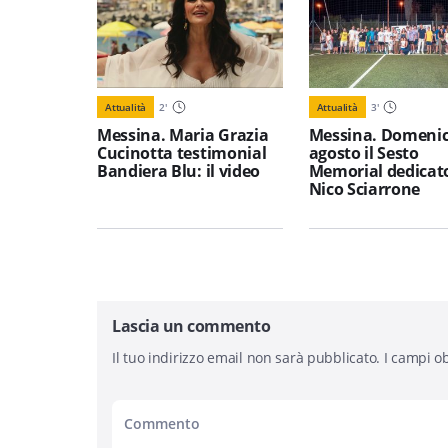
Attualità
2
'
Attualità
3
'
Messina. Maria Grazia
Messina. Domenic
Cucinotta testimonial
agosto il Sesto
Bandiera Blu: il video
Memorial dedicat
Nico Sciarrone
Lascia un commento
Il tuo indirizzo email non sarà pubblicato.
I campi ob