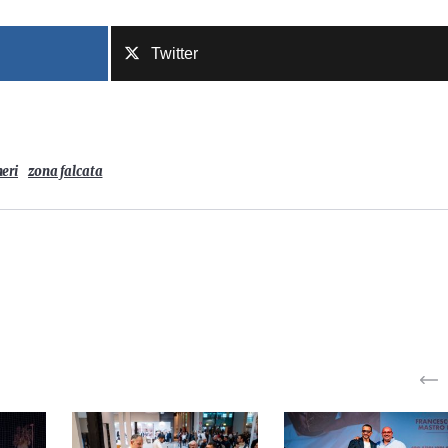
Twitter
neri
zona falcata