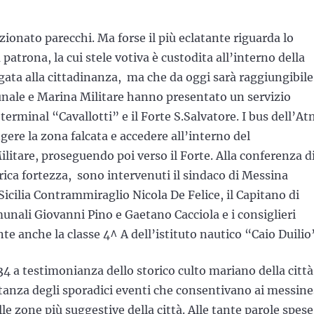
zionato parecchi. Ma forse il più eclatante riguarda lo
 patrona, la cui stele votiva è custodita all’interno della
ata alla cittadinanza, ma che da oggi sarà raggiungibile
ale e Marina Militare hanno presentato un servizio
terminal “Cavallotti” e il Forte S.Salvatore. I bus dell’A
gere la zona falcata e accedere all’interno del
itare, proseguendo poi verso il Forte. Alla conferenza d
rica fortezza, sono intervenuti il sindaco di Messina
cilia Contrammiraglio Nicola De Felice, il Capitano di
munali Giovanni Pino e Gaetano Cacciola e i consiglieri
 anche la classe 4^ A dell’istituto nautico “Caio Duilio
34 a testimonianza dello storico culto mariano della città
itanza degli sporadici eventi che consentivano ai messine
lle zone più suggestive della città. Alle tante parole spese