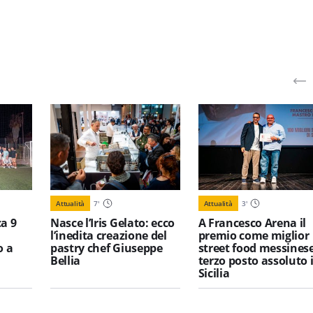
Attualità
7
'
Attualità
3
'
a 9
Nasce l’Iris Gelato: ecco
A Francesco Arena il
l’inedita creazione del
premio come miglior
o a
pastry chef Giuseppe
street food messinese
Bellia
terzo posto assoluto 
Sicilia