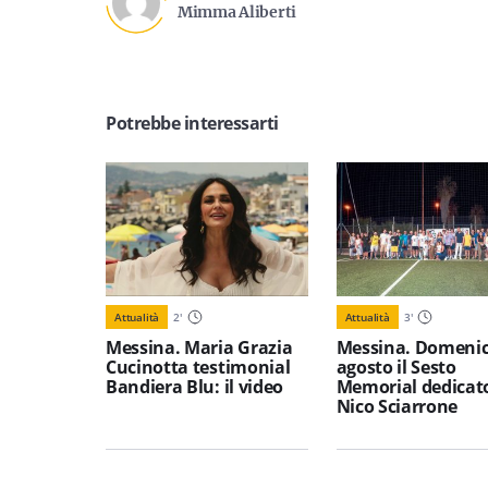
Mimma Aliberti
Potrebbe interessarti
Attualità
2
'
Attualità
3
'
Messina. Maria Grazia
Messina. Domenic
Cucinotta testimonial
agosto il Sesto
Bandiera Blu: il video
Memorial dedicat
Nico Sciarrone