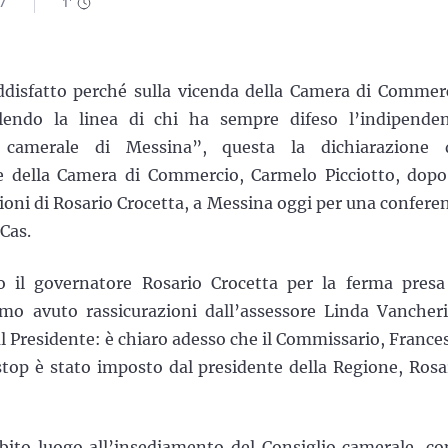
37
1
'
disfatto perché sulla vicenda della Camera di Commer
lendo la linea di chi ha sempre difeso l’indipende
e camerale di Messina”, questa la dichiarazione 
e della Camera di Commercio, Carmelo Picciotto, dopo
ioni di Rosario Crocetta, a Messina oggi per una confere
Cas.
o il governatore Rosario Crocetta per la ferma presa
amo avuto rassicurazioni dall’assessore Linda Vancher
l Presidente: è chiaro adesso che il Commissario, France
stop è stato imposto dal presidente della Regione, Rosa
subito luogo all’insediamento del Consiglio camerale, c