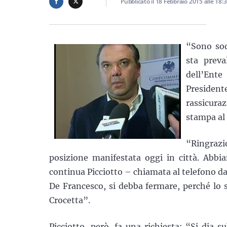
Pubblicato il
18 Febbraio 2015
alle
18:
“Sono sod
sta preva
dell’Ent
President
rassicuraz
stampa al 
“Ringrazi
posizione manifestata oggi in città. Abbi
continua Picciotto – chiamata al telefono da
De Francesco, si debba fermare, perché lo 
Crocetta”.
Picciotto, però, fa una richiesta: “Si dia 