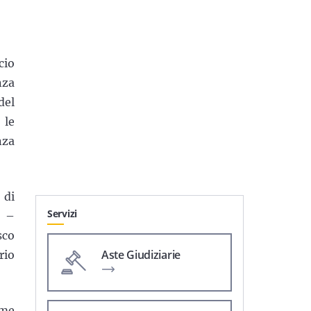
cio
nza
del
 le
nza
 di
Servizi
i –
sco
Aste Giudiziarie
rio
ome