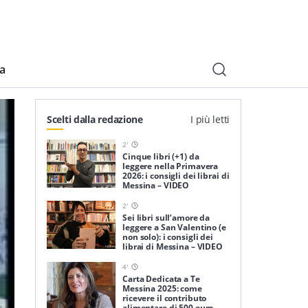
ia
Scelti dalla redazione
I più letti
2
'
Cinque libri (+1) da
leggere nella Primavera
2026: i consigli dei librai di
Messina – VIDEO
2
'
Sei libri sull’amore da
leggere a San Valentino (e
non solo): i consigli dei
librai di Messina – VIDEO
4
'
Carta Dedicata a Te
Messina 2025: come
ricevere il contributo
alimentare di 500 euro