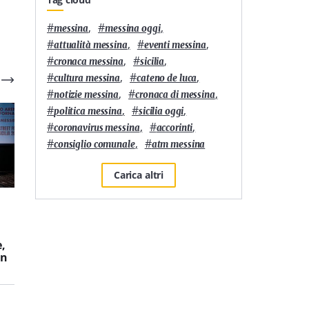
#
,
#
,
messina
messina oggi
#
,
#
,
attualità messina
eventi messina
#
,
#
,
cronaca messina
sicilia
#
,
#
,
cultura messina
cateno de luca
#
,
#
,
notizie messina
cronaca di messina
#
,
#
,
politica messina
sicilia oggi
#
,
#
,
coronavirus messina
accorinti
#
,
#
consiglio comunale
atm messina
Carica altri
Attualità
7
'
Attualità
3
'
“Un mare di arte e
L’Orso in Teglia di
cultura”: a Furci Siculo
Messina è la migliore
,
torna l’evento che
pizza in teglia della
in
unisce musica, cinema
Sicilia secondo
e arti visive
Sanpellegrino