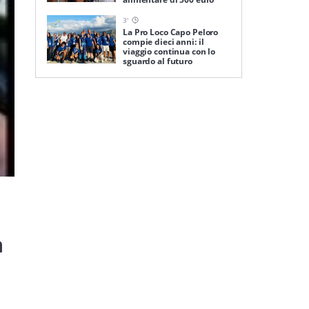
3
'
La Pro Loco Capo Peloro
compie dieci anni: il
viaggio continua con lo
sguardo al futuro
a