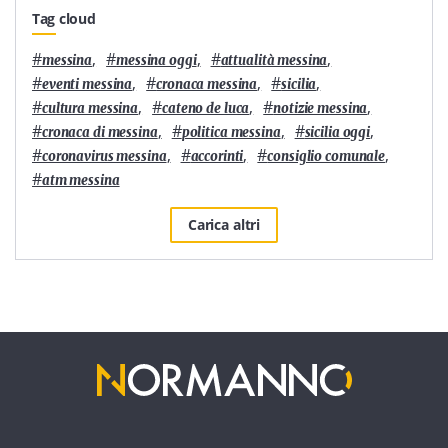
Tag cloud
#
,
#
,
#
,
messina
messina oggi
attualità messina
#
,
#
,
#
,
eventi messina
cronaca messina
sicilia
#
,
#
,
#
,
cultura messina
cateno de luca
notizie messina
#
,
#
,
#
,
cronaca di messina
politica messina
sicilia oggi
#
,
#
,
#
,
coronavirus messina
accorinti
consiglio comunale
#
atm messina
Carica altri