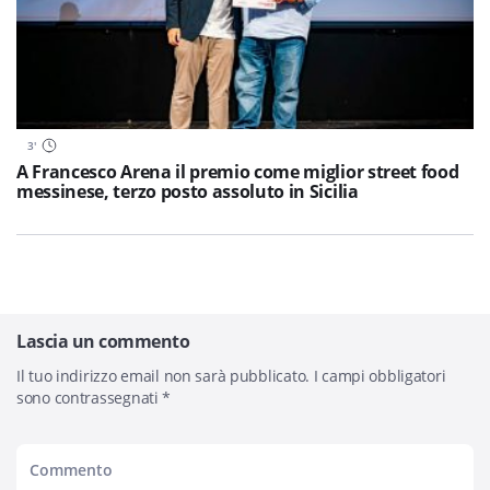
3
'
A Francesco Arena il premio come miglior street food
messinese, terzo posto assoluto in Sicilia
Lascia un commento
Il tuo indirizzo email non sarà pubblicato.
I campi obbligatori
sono contrassegnati
*