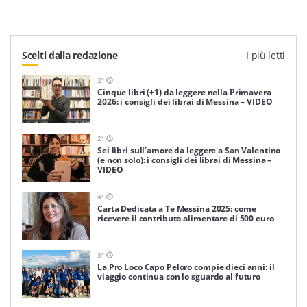
Scelti dalla redazione
I più letti
2
'
Cinque libri (+1) da leggere nella Primavera
2026: i consigli dei librai di Messina – VIDEO
2
'
Sei libri sull’amore da leggere a San Valentino
(e non solo): i consigli dei librai di Messina –
VIDEO
4
'
Carta Dedicata a Te Messina 2025: come
ricevere il contributo alimentare di 500 euro
3
'
La Pro Loco Capo Peloro compie dieci anni: il
viaggio continua con lo sguardo al futuro