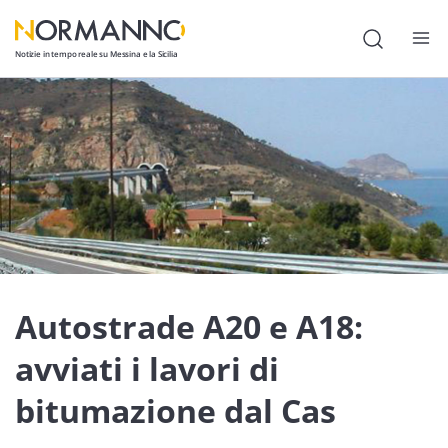
Notizie in tempo reale su Messina e la Sicilia
Attualità
Cronaca
Politica
Cultura
Lavoro
Autostrade A20 e A18:
Società
avviati i lavori di
Economia
bitumazione dal Cas
Sport