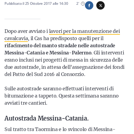
Sicilia
Pubblicato il
25 Ottobre 2017
alle
14:30
2
'
Dopo aver avviato i
lavori per la manutenzione dei
Servizi
cavalcavia
, il Cas ha predisposto quelli per il
rifacimento del manto stradale nelle autostrade
Messina-Catania e Messina-Palermo
. Gli interventi
erano inclusi nei progetti di messa in sicurezza delle
Resta sempre aggiornato con le ultime news, iscriviti alla
due autostrade, in attesa dell’assegnazione dei fondi
nostra newsletter
del Patto del Sud 2016 al Consorzio.
Iscriviti
Sulle autostrade saranno effettuati interventi di
bitumazione a tappeto. Questa settimana saranno
avviati tre cantieri.
Autostrada Messina-Catania.
Sul tratto tra Taormina e lo svincolo di Messina-