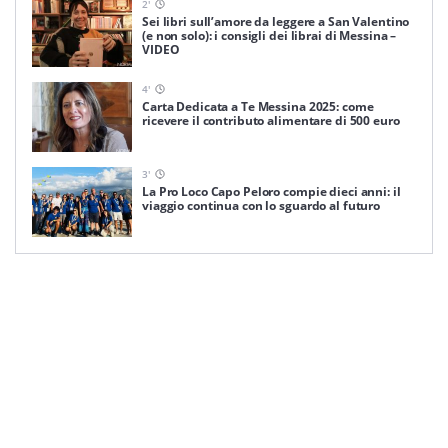
2
'
Sei libri sull’amore da leggere a San Valentino
(e non solo): i consigli dei librai di Messina –
VIDEO
4
'
Carta Dedicata a Te Messina 2025: come
ricevere il contributo alimentare di 500 euro
3
'
La Pro Loco Capo Peloro compie dieci anni: il
viaggio continua con lo sguardo al futuro