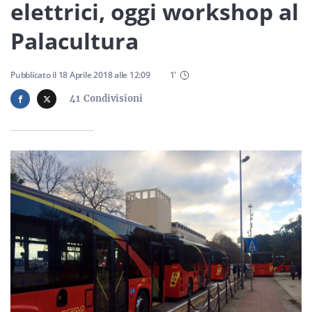
Sicilia
elettrici, oggi workshop al
Palacultura
Servizi
Pubblicato il
18 Aprile 2018
alle
12:09
1
'
41
Condivisioni
Resta sempre aggiornato con le ultime news, iscriviti alla
nostra newsletter
Iscriviti