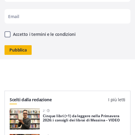
Accetto i termini e le condizioni
Scelti dalla redazione
I più letti
2
'
Cinque libri (+1) da leggere nella Primavera
2026: i consigli dei librai di Messina – VIDEO