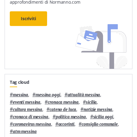
approfondimenti di Normanno.com
Iscriviti
Tag cloud
#
,
#
,
#
,
messina
messina oggi
attualità messina
#
,
#
,
#
,
eventi messina
cronaca messina
sicilia
#
,
#
,
#
,
cultura messina
cateno de luca
notizie messina
#
,
#
,
#
,
cronaca di messina
politica messina
sicilia oggi
#
,
#
,
#
,
coronavirus messina
accorinti
consiglio comunale
#
atm messina