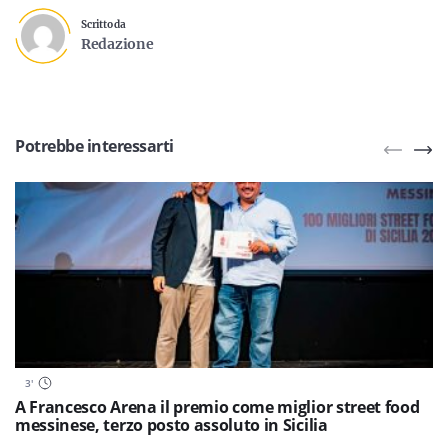
Scritto da
Redazione
Potrebbe interessarti
3
'
A Francesco Arena il premio come miglior street food
messinese, terzo posto assoluto in Sicilia