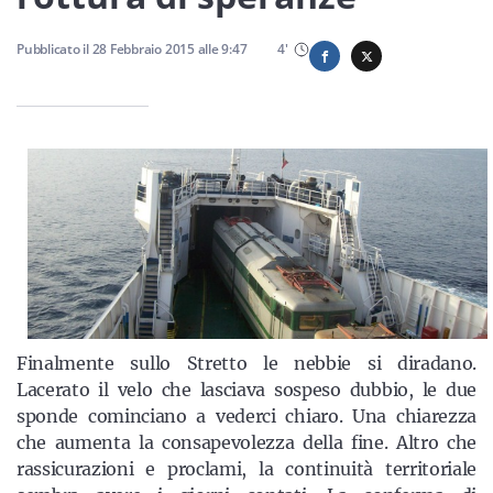
Sicilia
Pubblicato il
28 Febbraio 2015
alle
9:47
4
'
Servizi
Resta sempre aggiornato con le ultime news, iscriviti alla
nostra newsletter
Iscriviti
Finalmente sullo Stretto le nebbie si diradano.
Lacerato il velo che lasciava sospeso dubbio, le due
sponde cominciano a vederci chiaro. Una chiarezza
che aumenta la consapevolezza della fine. Altro che
rassicurazioni e proclami, la continuità territoriale