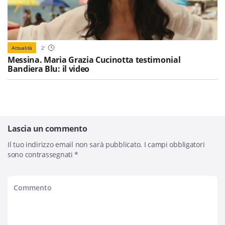
Attualità
2
'
Messina. Maria Grazia Cucinotta testimonial
Bandiera Blu: il video
Lascia un commento
Il tuo indirizzo email non sarà pubblicato.
I campi obbligatori
sono contrassegnati
*