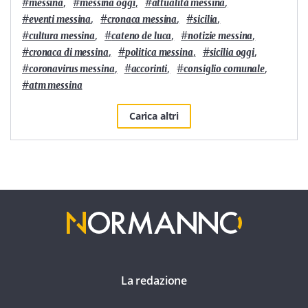
#
,
#
,
#
,
messina
messina oggi
attualità messina
#
,
#
,
#
,
eventi messina
cronaca messina
sicilia
#
,
#
,
#
,
cultura messina
cateno de luca
notizie messina
#
,
#
,
#
,
cronaca di messina
politica messina
sicilia oggi
#
,
#
,
#
,
coronavirus messina
accorinti
consiglio comunale
#
atm messina
Carica altri
La redazione