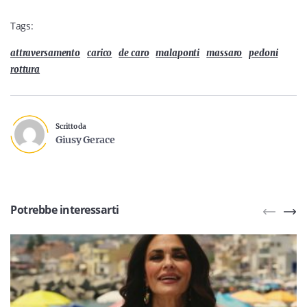
Tags:
attraversamento
carico
de caro
malaponti
massaro
pedoni
rottura
Scritto da
Giusy Gerace
Potrebbe interessarti