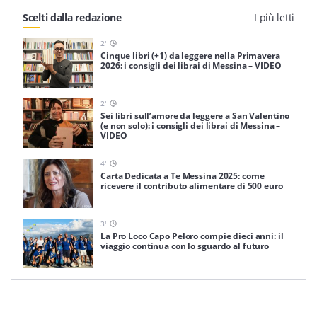
Scelti dalla redazione
I più letti
2
'
Cinque libri (+1) da leggere nella Primavera
2026: i consigli dei librai di Messina – VIDEO
2
'
Sei libri sull’amore da leggere a San Valentino
(e non solo): i consigli dei librai di Messina –
VIDEO
4
'
Carta Dedicata a Te Messina 2025: come
ricevere il contributo alimentare di 500 euro
3
'
La Pro Loco Capo Peloro compie dieci anni: il
viaggio continua con lo sguardo al futuro