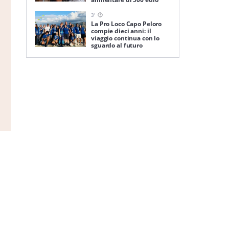
3
'
La Pro Loco Capo Peloro
compie dieci anni: il
viaggio continua con lo
sguardo al futuro