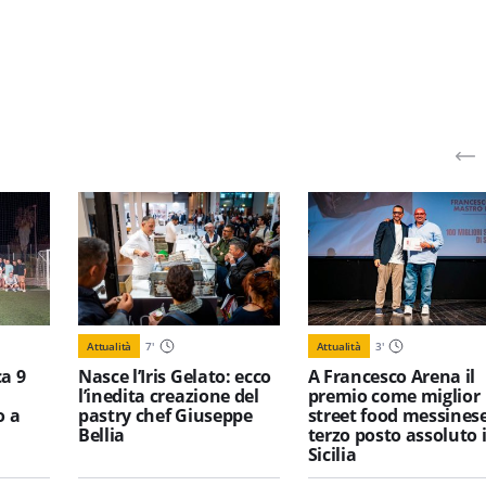
Attualità
7
'
Attualità
3
'
a 9
Nasce l’Iris Gelato: ecco
A Francesco Arena il
l’inedita creazione del
premio come miglior
o a
pastry chef Giuseppe
street food messinese
Bellia
terzo posto assoluto 
Sicilia