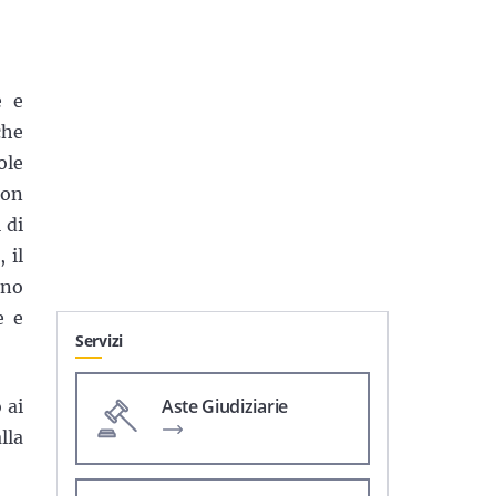
e e
che
ole
con
 di
 il
nno
e e
Servizi
Aste Giudiziarie
 ai
lla