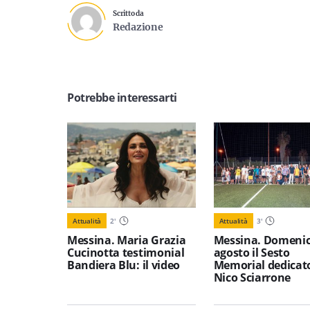
Scritto da
Redazione
Potrebbe interessarti
Attualità
2
'
Attualità
3
'
Messina. Maria Grazia
Messina. Domenic
Cucinotta testimonial
agosto il Sesto
Bandiera Blu: il video
Memorial dedicat
Nico Sciarrone