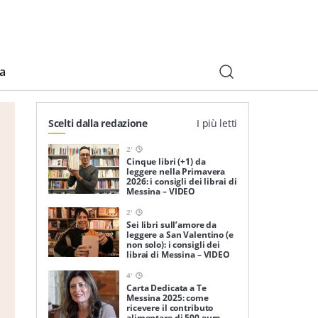
ia
Scelti dalla redazione
I più letti
2
'
Cinque libri (+1) da
leggere nella Primavera
2026: i consigli dei librai di
Messina – VIDEO
2
'
Sei libri sull’amore da
leggere a San Valentino (e
non solo): i consigli dei
librai di Messina – VIDEO
4
'
Carta Dedicata a Te
Messina 2025: come
ricevere il contributo
alimentare di 500 euro