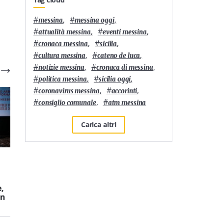
#
,
#
,
messina
messina oggi
#
,
#
,
attualità messina
eventi messina
#
,
#
,
cronaca messina
sicilia
#
,
#
,
cultura messina
cateno de luca
#
,
#
,
notizie messina
cronaca di messina
#
,
#
,
politica messina
sicilia oggi
#
,
#
,
coronavirus messina
accorinti
#
,
#
consiglio comunale
atm messina
Carica altri
Attualità
7
'
Attualità
3
'
“Un mare di arte e
L’Orso in Teglia di
cultura”: a Furci Siculo
Messina è la migliore
,
torna l’evento che
pizza in teglia della
in
unisce musica, cinema
Sicilia secondo
e arti visive
Sanpellegrino