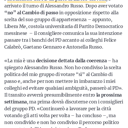
arrivato il turno di Alessandro Russo. Dopo aver votato
“no” al Cambio di passo
in opposizione rispetto alla
scelta del suo gruppo di appartenenza – appunto,
Libera Me, costola universitaria dl Partito Democratico
messinese – il consigliere comunica la sua intenzione
passare tra i banchi del PD accanto ai colleghi Felice
Calabrò, Gaetano Gennaro e Antonella Russo.
«La mia è una
decisione dettata dalla coerenza
– ha
spiegato Alessandro Russo. Non ho condiviso la scelta
politica del mio gruppo di votare “sì” al Cambio di
passo e, anche per non mettere in imbarazzo i miei
colleghi ed evitare qualsiasi ambiguità, passerò al PD».
Il transito avverrà presumibilmente entro
la prossima
settimana
, ma prima dovrà discuterne con i consiglieri
del gruppo PD. «Continuerò a lavorare per la città
votando gli atti volta per volta – ha concluso –, ma
non condivido e non ho condiviso il percorso politico