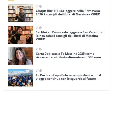
2
'
Cinque libri (+1) da leggere nella Primavera
2026: i consigli dei librai di Messina – VIDEO
2
'
Sei libri sull’amore da leggere a San Valentino
(e non solo): i consigli dei librai di Messina –
VIDEO
4
'
Carta Dedicata a Te Messina 2025: come
ricevere il contributo alimentare di 500 euro
3
'
La Pro Loco Capo Peloro compie dieci anni: il
viaggio continua con lo sguardo al futuro