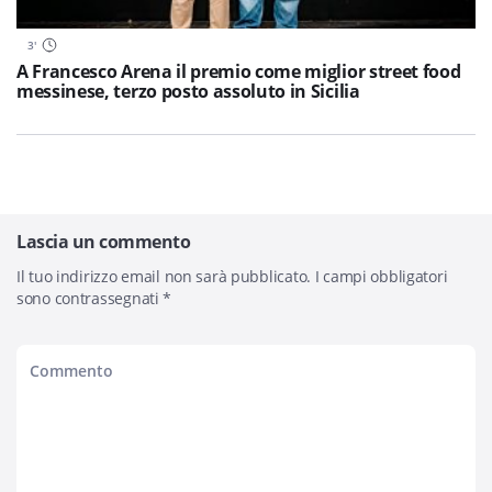
3
'
A Francesco Arena il premio come miglior street food
messinese, terzo posto assoluto in Sicilia
Lascia un commento
Il tuo indirizzo email non sarà pubblicato.
I campi obbligatori
sono contrassegnati
*