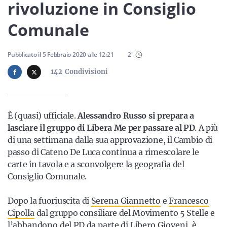
Sicilia
rivoluzione in Consiglio
Comunale
Servizi
Pubblicato il
5 Febbraio 2020
alle
12:21
2
'
142
Condivisioni
Resta sempre aggiornato con le ultime news, iscriviti alla
È (quasi) ufficiale.
Alessandro Russo si prepara a
nostra newsletter
lasciare il gruppo di Libera Me per passare al PD
. A più
di una settimana dalla sua approvazione, il Cambio di
Iscriviti
passo di Cateno De Luca continua a rimescolare le
carte in tavola e a sconvolgere la geografia del
Consiglio Comunale.
Dopo la fuoriuscita di
Serena Giannetto
e
Francesco
Cipolla
dal gruppo consiliare del Movimento 5 Stelle e
l’
abbandono del PD da parte di Libero Gioveni
, è