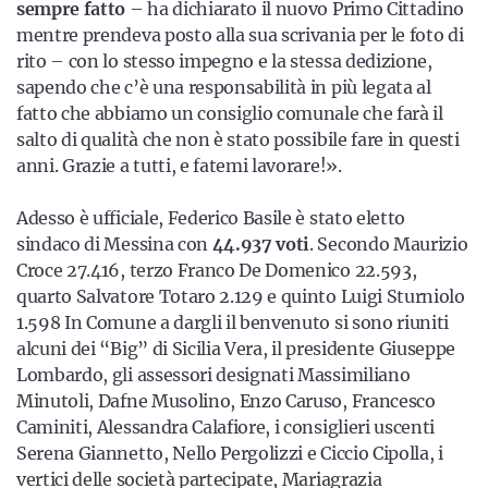
sempre fatto
– ha dichiarato il nuovo Primo Cittadino
mentre prendeva posto alla sua scrivania per le foto di
rito – con lo stesso impegno e la stessa dedizione,
sapendo che c’è una responsabilità in più legata al
fatto che abbiamo un consiglio comunale che farà il
salto di qualità che non è stato possibile fare in questi
anni. Grazie a tutti, e fatemi lavorare!».
Adesso è ufficiale, Federico Basile è stato eletto
sindaco di Messina con
44.937 voti
. Secondo Maurizio
Croce 27.416, terzo Franco De Domenico 22.593,
quarto Salvatore Totaro 2.129 e quinto Luigi Sturniolo
1.598 In Comune a dargli il benvenuto si sono riuniti
alcuni dei “Big” di Sicilia Vera, il presidente Giuseppe
Lombardo, gli assessori designati Massimiliano
Minutoli, Dafne Musolino, Enzo Caruso, Francesco
Caminiti, Alessandra Calafiore, i consiglieri uscenti
Serena Giannetto, Nello Pergolizzi e Ciccio Cipolla, i
vertici delle società partecipate, Mariagrazia