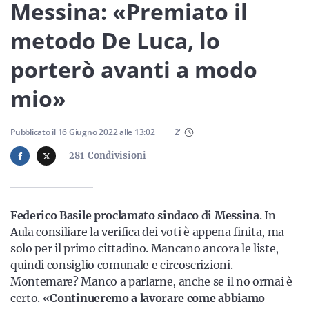
Sicilia
Messina: «Premiato il
metodo De Luca, lo
porterò avanti a modo
Servizi
mio»
Pubblicato il
16 Giugno 2022
alle
13:02
2
'
Resta sempre aggiornato con le ultime news, iscriviti alla
281
Condivisioni
nostra newsletter
Iscriviti
Federico Basile proclamato sindaco di Messina
. In
Aula consiliare la verifica dei voti è appena finita, ma
solo per il primo cittadino. Mancano ancora le liste,
quindi consiglio comunale e circoscrizioni.
Montemare? Manco a parlarne, anche se il no ormai è
certo. «
Continueremo a lavorare come abbiamo