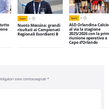
Sport
3
'
Sport
1
'
tutto
ASD Orlandina Calcio
Nuoto Messina: grandi
ione
al via la stagione
risultati ai Campionati
l
2025/2026 con la pri
Regionali Esordienti B
riunione operativa a
Capo d’Orlando
bligatori sono contrassegnati
*