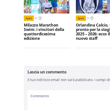
Sport
5
'
Sport
3
'
Milazzo Marathon
Orlandina Calcio, 
Swim: i vincitori della
pronto per la stag
quattordicesima
2025 – 2026: ecco i
edizione
nuovo staff
Lascia un commento
Il tuo indirizzo email non sarà pubblicato.
I campi ob