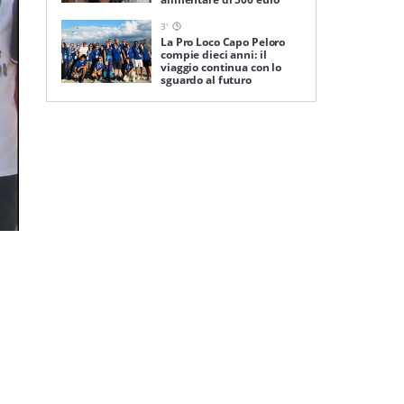
3
'
La Pro Loco Capo Peloro
compie dieci anni: il
viaggio continua con lo
sguardo al futuro