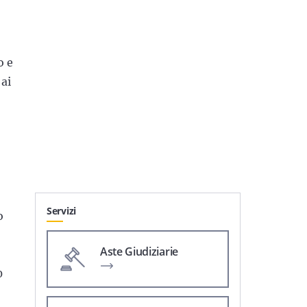
o e
ai
Servizi
o
Aste Giudiziarie
0