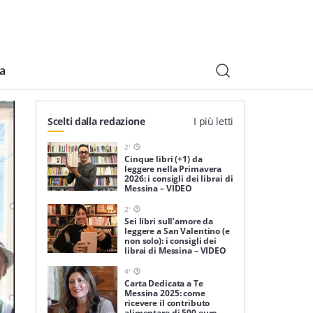
ia
Scelti dalla redazione
I più letti
2
'
Cinque libri (+1) da
leggere nella Primavera
2026: i consigli dei librai di
Messina – VIDEO
2
'
Sei libri sull’amore da
leggere a San Valentino (e
non solo): i consigli dei
librai di Messina – VIDEO
4
'
Carta Dedicata a Te
Messina 2025: come
ricevere il contributo
alimentare di 500 euro