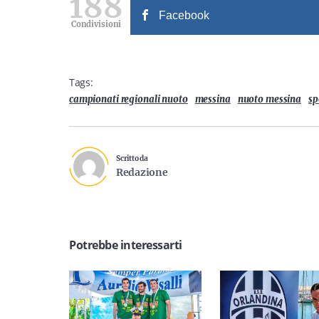
188
Facebook
Condivisioni
Tags:
campionati regionali nuoto
messina
nuoto messina
sp
Scritto da
Redazione
Potrebbe interessarti