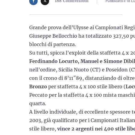
188
Condivisioni
Pubblicato il
18 Lu
Grande prova dell’Ulysse ai Campionati Regio
Giuseppe Bellocchio ha totalizzato 327,50 p
blocchi di partenza.
Su tutti, spicca l’exploit della staffetta 4 x
Ferdinando Locurto, Manuel e Simone Dibil
nell’ordine, Sicilia Nuoto (CT) e Poseidon (CT
con il crono di 8’11″89, distanziando di oltre
Bronzo
per staffetta 4 x 100 stile libero (
Loc
Peccato per la staffetta 4 x 100 mista masch
quarta.
A livello individuale, di eccellente spessore 
2003, già qualificato per i Campionati Italia
stile libero,
vince 2 argenti nei 400 stile lib