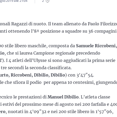
glio 2019
alle
21:04
2
'
nali Ragazzi di nuoto. Il team allenato da Paolo Filorizz
unti ottenendo l’8^ posizione a squadre su 36 compagini 
 200 stile libero maschile, composta da
Samuele Riccobeni,
io
, che si laurea Campione regionale precedendo
). I 4 atleti dell’Ulysse si sono aggiudicati la prima serie
 tre secondi la seconda classificata.
urto, Riccobeni, Dibilio, Dibilio
) con 3’47″54.
ile che sfiora il podio per appena 10 centesimi, giungend
tecnico le prestazioni di
Manuel Dibilio
. L’atleta classe
ni estivi del prossimo mese di agosto nei 200 farfalla e 40
ero
, nuotati in 4’09″32 e nei 200 stile libero in 1’57″96,