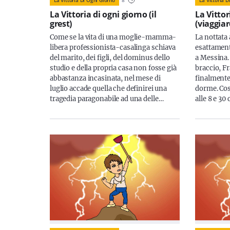
La Vittoria di ogni giorno (il
La Vittor
grest)
(viaggia
Come se la vita di una moglie-mamma-
La nottata
libera professionista-casalinga schiava
esattamen
del marito, dei figli, del dominus dello
a Messina.
studio e della propria casa non fosse già
braccio, F
abbastanza incasinata, nel mese di
finalmente
luglio accade quella che definirei una
dorme. Cos
tragedia paragonabile ad una delle…
alle 8 e 30