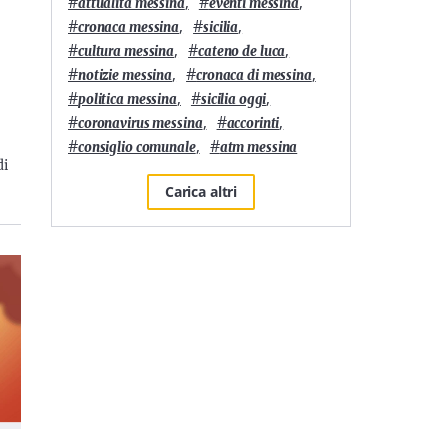
#
,
#
,
attualità messina
eventi messina
#
,
#
,
cronaca messina
sicilia
#
,
#
,
cultura messina
cateno de luca
#
,
#
,
notizie messina
cronaca di messina
#
,
#
,
politica messina
sicilia oggi
#
,
#
,
coronavirus messina
accorinti
#
,
#
consiglio comunale
atm messina
di
Carica altri