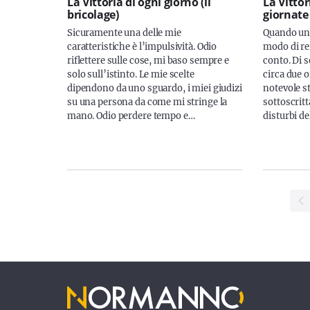
La Vittoria di ogni giorno (il
La Vittor
bricolage)
giornate
Sicuramente una delle mie
Quando una
caratteristiche è l’impulsività. Odio
modo di r
riflettere sulle cose, mi baso sempre e
conto. Di so
solo sull’istinto. Le mie scelte
circa due o
dipendono da uno sguardo, i miei giudizi
notevole st
su una persona da come mi stringe la
sottoscritt
mano. Odio perdere tempo e…
disturbi d