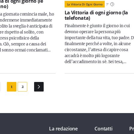
ia di ogni giorno (le
La Vittoria Di Ogni Giorno
7
'
 no)
La Vittoria di ogni giorno (la
 giornata comincia male, ho
telefonata)
endermene immediatamente
Finalmente è giunto il giorno in cui
lito la sveglia è anticipata di
devono operare la persona più
re rispetto al solito, con
importante della tua vita, tuo padre. 
ress psicofisico della
finalmente perché a volte, in alcune
a. Ciò, sempre a causa dei
circostanze, l’attesa di capire cosa
el sonno ormai conclamati…
accadrà è molto più logorante
dell’accadimento in sè. Sei tesa,…
1
2
La redazione
Contatti
Pr