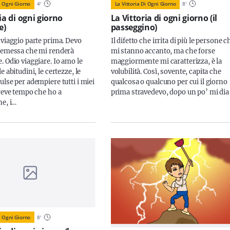
i Ogni Giorno
4
'
La Vittoria Di Ogni Giorno
8
'
ia di ogni giorno
La Vittoria di ogni giorno (il
e)
passeggino)
 viaggio parte prima. Devo
Il difetto che irrita di più le persone c
remessa che mi renderà
mi stanno accanto, ma che forse
. Odio viaggiare. Io amo le
maggiormente mi caratterizza, è la
e abitudini, le certezze, le
volubilità. Così, sovente, capita che
lse per adempiere tutti i miei
qualcosa o qualcuno per cui il giorno
breve tempo che ho a
prima stravedevo, dopo un po’ mi dia 
ne, i…
i Ogni Giorno
8
'