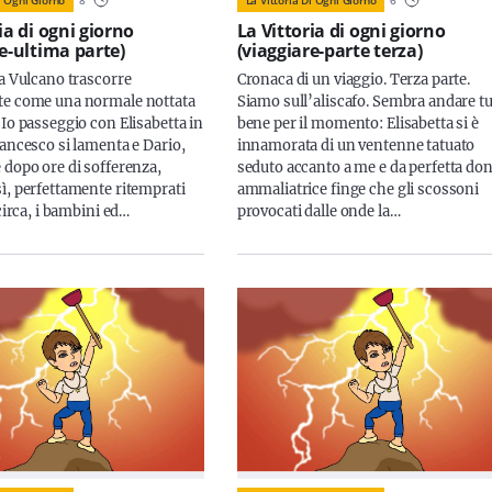
ia di ogni giorno
La Vittoria di ogni giorno
re-ultima parte)
(viaggiare-parte terza)
 a Vulcano trascorre
Cronaca di un viaggio. Terza parte.
te come una normale nottata
Siamo sull’aliscafo. Sembra andare tu
 Io passeggio con Elisabetta in
bene per il momento: Elisabetta si è
rancesco si lamenta e Dario,
innamorata di un ventenne tatuato
 dopo ore di sofferenza,
seduto accanto a me e da perfetta do
ì, perfettamente ritemprati
ammaliatrice finge che gli scossoni
 circa, i bambini ed…
provocati dalle onde la…