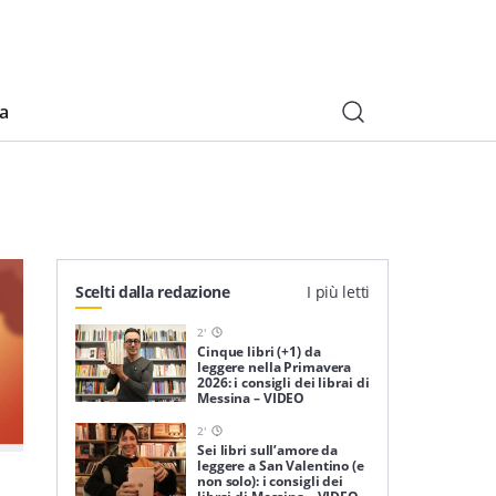
ia
Scelti dalla redazione
I più letti
2
'
Cinque libri (+1) da
leggere nella Primavera
2026: i consigli dei librai di
Messina – VIDEO
2
'
Sei libri sull’amore da
leggere a San Valentino (e
non solo): i consigli dei