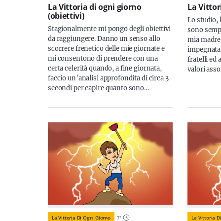
La Vittoria di ogni giorno
La Vittor
(obiettivi)
Lo studio, 
Stagionalmente mi pongo degli obiettivi
sono sempre
da raggiungere. Danno un senso allo
mia madre 
scorrere frenetico delle mie giornate e
impegnata 
mi consentono di prendere con una
fratelli ed
certa celerità quando, a fine giornata,
valori asso
faccio un’analisi approfondita di circa 3
secondi per capire quanto sono…
La Vittoria Di Ogni Giorno
7
'
La Vittoria D