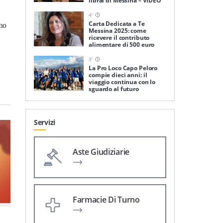
librai di Messina – VIDEO
4
'
Carta Dedicata a Te
amo
Messina 2025: come
ricevere il contributo
alimentare di 500 euro
3
'
La Pro Loco Capo Peloro
compie dieci anni: il
viaggio continua con lo
sguardo al futuro
Servizi
Aste Giudiziarie
Farmacie Di Turno