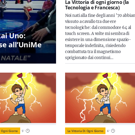
La Vittoria di ogni giorno (la
Tecnologia e Francesca)
Noi nati alla fine degli anni ’70 abbi
vissuto a cavallo tra due ere
tecnologiche: dal commodore 64 al
Rai Uno:
touch screen. A volte mi sembra di
esistere in una dimensione spazio-
se all’UniMe
temporale indefinita, risiedendo
combattuta tra il magnetismo
sprigionato dai continui…
i Ogni Giorno
5
'
La Vittoria Di Ogni Giorno
6
'