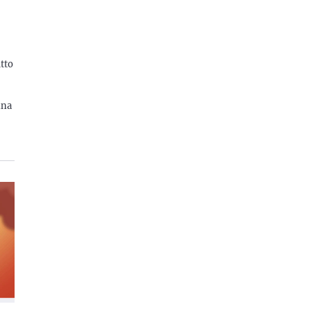
tto
nna