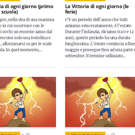
ia di ogni giorno (primo
La Vittoria di ogni giorno (le
 scuola)
ferie)
pre, nella vita di una mamma
C’è un periodo dell’anno che tutti
 in cui osservare con le
amiamo svisceratamente, è l’estate.
li occhi un enorme zaino dal
Durante l’infanzia, diciamo tra 0 e 12
iescono solo una testolina e
anni, questo periodo ha una durata
, allontanarsi su per le scale
lunghissima. L’estate comincia a fine
ola. In quel momento,…
maggio e prosegue fino ad una parte 
settembre. Il termine utilizzato…
i Ogni Giorno
8
'
La Vittoria Di Ogni Giorno
6
'