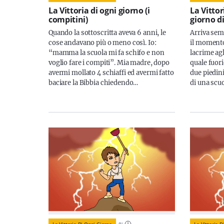
La Vittoria di ogni giorno (i
La Vittor
compitini)
giorno di
Quando la sottoscritta aveva 6 anni, le
Arriva sem
cose andavano più o meno così. Io:
il momento
“mamma la scuola mi fa schifo e non
lacrime ag
voglio fare i compiti”. Mia madre, dopo
quale fuor
avermi mollato 4 schiaffi ed avermi fatto
due piedini
baciare la Bibbia chiedendo…
di una scu
La Vittoria Di Ogni Giorno
8
'
La Vittoria D