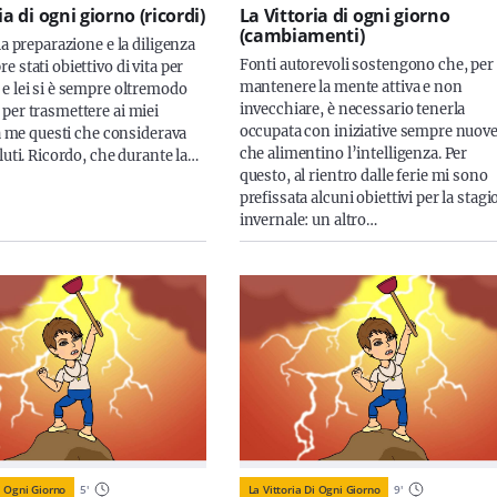
ia di ogni giorno (ricordi)
La Vittoria di ogni giorno
(cambiamenti)
la preparazione e la diligenza
Fonti autorevoli sostengono che, per
 stati obiettivo di vita per
mantenere la mente attiva e non
e lei si è sempre oltremodo
invecchiare, è necessario tenerla
per trasmettere ai miei
occupata con iniziative sempre nuov
 a me questi che considerava
che alimentino l’intelligenza. Per
luti. Ricordo, che durante la…
questo, al rientro dalle ferie mi sono
prefissata alcuni obiettivi per la stag
invernale: un altro…
i Ogni Giorno
5
'
La Vittoria Di Ogni Giorno
9
'