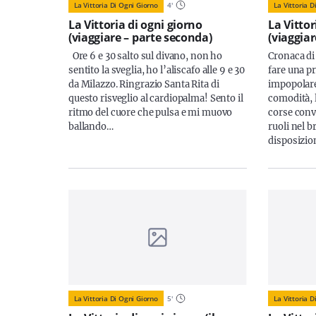
La Vittoria Di Ogni Giorno
4
'
La Vittoria D
La Vittoria di ogni giorno
La Vittor
(viaggiare – parte seconda)
(viaggiar
Ore 6 e 30 salto sul divano, non ho
Cronaca di
sentito la sveglia, ho l’aliscafo alle 9 e 30
fare una p
da Milazzo. Ringrazio Santa Rita di
impopolare
questo risveglio al cardiopalma! Sento il
comodità, l
ritmo del cuore che pulsa e mi muovo
corse convu
ballando…
ruoli nel 
disposizio
La Vittoria Di Ogni Giorno
5
'
La Vittoria D