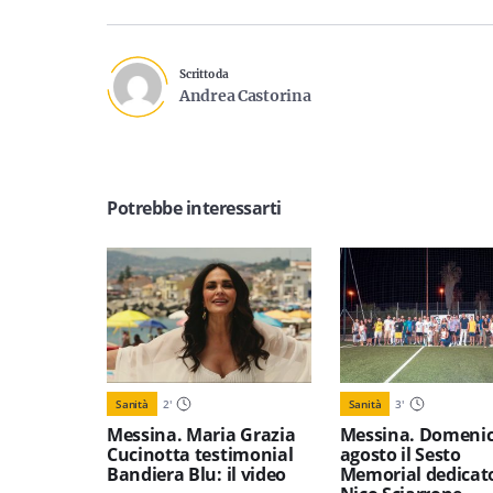
Scritto da
Andrea Castorina
Potrebbe interessarti
Sanità
2
'
Sanità
3
'
Messina. Maria Grazia
Messina. Domenic
Cucinotta testimonial
agosto il Sesto
Bandiera Blu: il video
Memorial dedicat