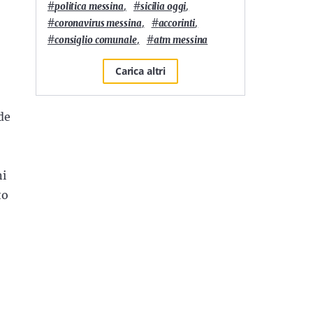
#
,
#
,
politica messina
sicilia oggi
#
,
#
,
coronavirus messina
accorinti
#
,
#
consiglio comunale
atm messina
Carica altri
de
ni
to