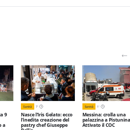
Sanità
7
'
Sanità
1
'
a 9
Nasce l’Iris Gelato: ecco
Messina: crolla una
l’inedita creazione del
palazzina a Pistunina
o a
pastry chef Giuseppe
Attivato il COC