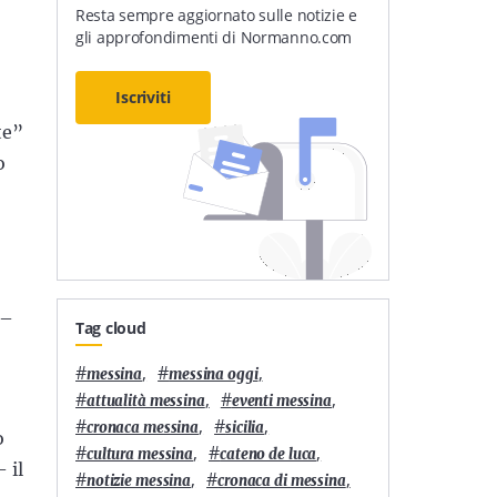
Resta sempre aggiornato sulle notizie e
gli approfondimenti di Normanno.com
Iscriviti
te”
o
 –
Tag cloud
#
,
#
,
messina
messina oggi
#
,
#
,
attualità messina
eventi messina
#
,
#
,
cronaca messina
sicilia
o
#
,
#
,
cultura messina
cateno de luca
 il
#
,
#
,
notizie messina
cronaca di messina