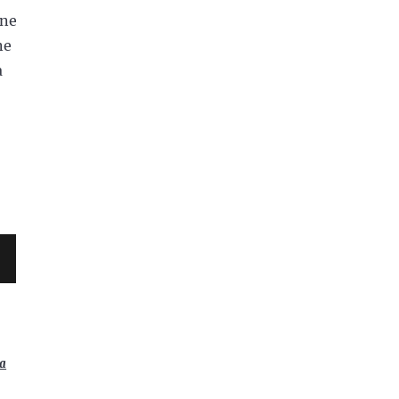
ene
ne
a
ga