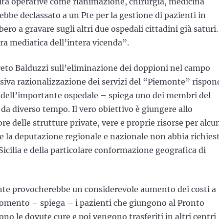
ità operative come rianimazione, chirurgia, medicina
ebbe declassato a un Pte per la gestione di pazienti in
ero a gravare sugli altri due ospedali cittadini già saturi.
ura mediatica dell’intera vicenda”.
reto Balduzzi sull’eliminazione dei doppioni nel campo
ssiva razionalizzazione dei servizi del “Piemonte” rispon
a dell’importante ospedale – spiega uno dei membri del
da diverso tempo. Il vero obiettivo è giungere allo
e delle strutture private, vere e proprie risorse per alcu
me la deputazione regionale e nazionale non abbia richies
 Sicilia e della particolare conformazione geografica di
monte provocherebbe un considerevole aumento dei costi a
 momento – spiega – i pazienti che giungono al Pronto
ono le dovute cure e poi vengono trasferiti in altri centri