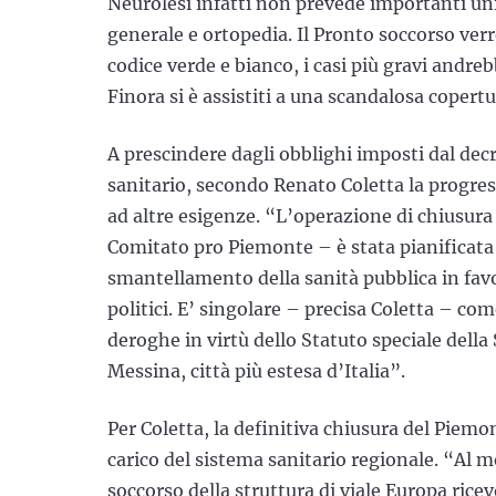
Neurolesi infatti non prevede importanti un
generale e ortopedia. Il Pronto soccorso verr
codice verde e bianco, i casi più gravi andrebb
Finora si è assistiti a una scandalosa copert
A prescindere dagli obblighi imposti dal dec
sanitario, secondo Renato Coletta la progre
ad altre esigenze. “L’operazione di chiusur
Comitato pro Piemonte – è stata pianificata 
smantellamento della sanità pubblica in favor
politici. E’ singolare – precisa Coletta – co
deroghe in virtù dello Statuto speciale della
Messina, città più estesa d’Italia”.
Per Coletta, la definitiva chiusura del Pie
carico del sistema sanitario regionale. “Al
soccorso della struttura di viale Europa ricev