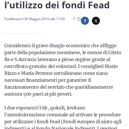
Sicilia
l’utilizzo dei fondi Fead
Pubblicato il
20 Maggio 2016
alle
11:59
1
'
Servizi
Considerato il grave disagio economico che affligge
parte della popolazione messinese, le mense di Cristo
Re e S.Antonio lavorano a pieno regime grazie al
Resta sempre aggiornato con le ultime news, iscriviti alla
contributo gratuito dei volontari. I consiglieri Mario
nostra newsletter
Rizzo e Maria Perrone sottolineano come siano
necessari finanziamenti per garantire il
Iscriviti
funzionamento del servizio che quotidianamente
assicura 500 pasti ai più poveri.
I due esponenti Udc, quindi, invitano
l’amministrazione comunale ad attivare le procedure
per utilizzare i fondi Fead (Fondi europeo di aiuto agli
indigenti) e al Fondo Nazionale Indigenti. I preziosi