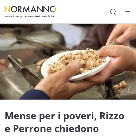
Notizie in tempo reale su Messina e la Sicilia
Attualità
Cronaca
Politica
Cultura
Lavoro
Società
Economia
Mense per i poveri, Rizzo
Sport
e Perrone chiedono