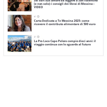
Sei libri sull’amore da leggere a San Valentino
(e non solo): i consigli dei librai di Messina –
VIDEO
4
'
Carta Dedicata a Te Messina 2025: come
ricevere il contributo alimentare di 500 euro
3
'
La Pro Loco Capo Peloro compie dieci anni: il
viaggio continua con lo sguardo al futuro