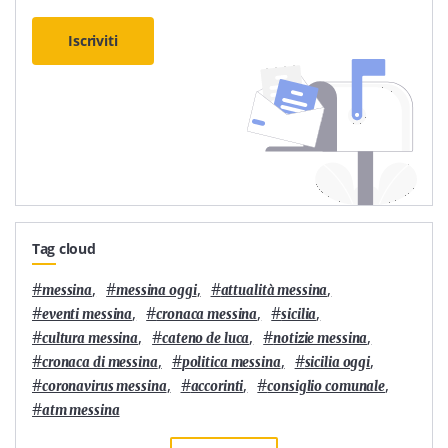
Iscriviti
Tag cloud
#
,
#
,
#
,
messina
messina oggi
attualità messina
#
,
#
,
#
,
eventi messina
cronaca messina
sicilia
#
,
#
,
#
,
cultura messina
cateno de luca
notizie messina
#
,
#
,
#
,
cronaca di messina
politica messina
sicilia oggi
#
,
#
,
#
,
coronavirus messina
accorinti
consiglio comunale
#
atm messina