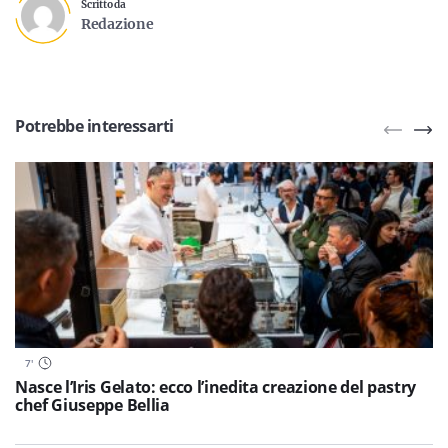
Scritto da
Redazione
Potrebbe interessarti
7
'
Nasce l’Iris Gelato: ecco l’inedita creazione del pastry
chef Giuseppe Bellia