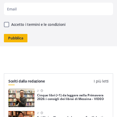
Accetto i termini e le condizioni
Scelti dalla redazione
I più letti
2
'
Cinque libri (+1) da leggere nella Primavera
2026: i consigli dei librai di Messina – VIDEO
2
'