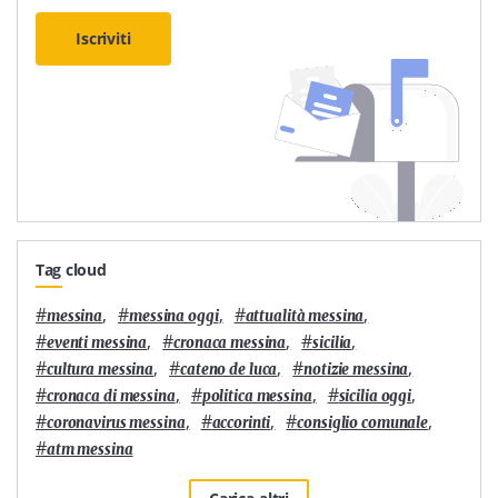
Iscriviti
Tag cloud
#
,
#
,
#
,
messina
messina oggi
attualità messina
#
,
#
,
#
,
eventi messina
cronaca messina
sicilia
#
,
#
,
#
,
cultura messina
cateno de luca
notizie messina
#
,
#
,
#
,
cronaca di messina
politica messina
sicilia oggi
#
,
#
,
#
,
coronavirus messina
accorinti
consiglio comunale
#
atm messina