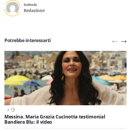
Scritto da
Redazione
Potrebbe interessarti
2
'
Messina. Maria Grazia Cucinotta testimonial
Bandiera Blu: il video