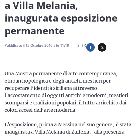
Sicilia
a Villa Melania,
inaugurata esposizione
permanente
Servizi
Pubblicato il
15 Ottobre 2016
alle
11:19
3
'
Resta sempre aggiornato con le ultime news, iscriviti alla
Una Mostra permanente di arte contemporanea,
nostra newsletter
etnoantropologica e degli antichi mestieri per
Iscriviti
recuperare l’identità siciliana attraverso
l’accostamento di oggetti antichi e moderni, mestieri
scomparsi e tradizioni popolari, il tutto arricchito dai
colori accesi dell’arte moderna.
L’esposizione, prima a Messina nel suo genere, è stata
inaugurata a Villa Melania di Zafferia, alla presenza