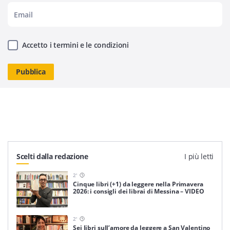
Accetto i termini e le condizioni
Scelti dalla redazione
I più letti
2
'
Cinque libri (+1) da leggere nella Primavera
2026: i consigli dei librai di Messina – VIDEO
2
'
Sei libri sull’amore da leggere a San Valentino