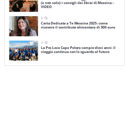
(e non solo): i consigli dei librai di Messina –
VIDEO
4
'
Carta Dedicata a Te Messina 2025: come
ricevere il contributo alimentare di 500 euro
3
'
La Pro Loco Capo Peloro compie dieci anni: il
viaggio continua con lo sguardo al futuro