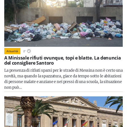
Attualità
2
'
A Minissale rifiuti ovunque, topi e blatte. La denuncia
del consigliere Santoro
La presenza di rifiuti sparsi per le strade di Messina non è certo una
novità, ma quando la spazzatura, giace da tempo sotto le abitazioni
di persone malate e anziane e nei pressi di una scuola, la situazione
non può…