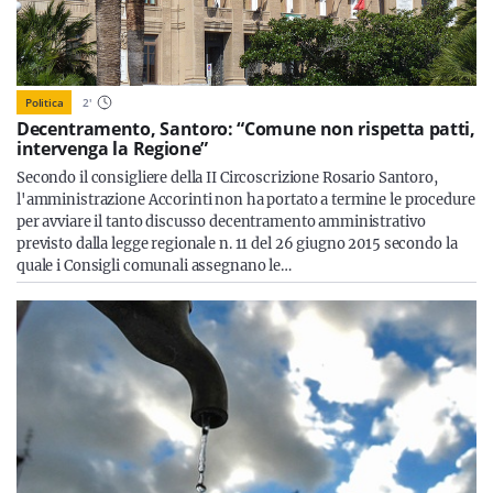
Politica
2
'
Decentramento, Santoro: “Comune non rispetta patti,
intervenga la Regione”
Secondo il consigliere della II Circoscrizione Rosario Santoro,
l'amministrazione Accorinti non ha portato a termine le procedure
per avviare il tanto discusso decentramento amministrativo
previsto dalla legge regionale n. 11 del 26 giugno 2015 secondo la
quale i Consigli comunali assegnano le…