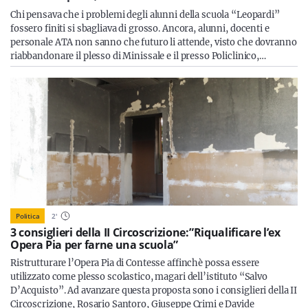
Sicilia
Chi pensava che i problemi degli alunni della scuola “Leopardi”
fossero finiti si sbagliava di grosso. Ancora, alunni, docenti e
personale ATA non sanno che futuro li attende, visto che dovranno
riabbandonare il plesso di Minissale e il presso Policlinico,…
Servizi
Resta sempre aggiornato con le ultime news, iscriviti alla
nostra newsletter
Iscriviti
Politica
2
'
3 consiglieri della II Circoscrizione:”Riqualificare l’ex
Opera Pia per farne una scuola”
Ristrutturare l’Opera Pia di Contesse affinchè possa essere
utilizzato come plesso scolastico, magari dell’istituto “Salvo
D’Acquisto”. Ad avanzare questa proposta sono i consiglieri della II
Circoscrizione, Rosario Santoro, Giuseppe Crimi e Davide