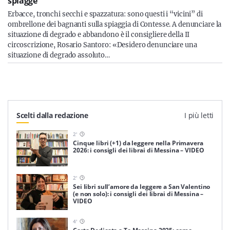
spiagge”
Erbacce, tronchi secchi e spazzatura: sono questi i “vicini” di
ombrellone dei bagnanti sulla spiaggia di Contesse. A denunciare la
situazione di degrado e abbandono è il consigliere della II
circoscrizione, Rosario Santoro: «Desidero denunciare una
situazione di degrado assoluto…
Scelti dalla redazione
I più letti
2
'
Cinque libri (+1) da leggere nella Primavera
2026: i consigli dei librai di Messina – VIDEO
2
'
Sei libri sull’amore da leggere a San Valentino
(e non solo): i consigli dei librai di Messina –
VIDEO
4
'