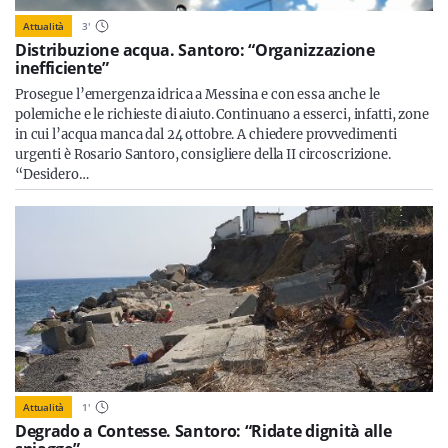
Attualità
3
'
Distribuzione acqua. Santoro: “Organizzazione
inefficiente”
Prosegue l’emergenza idrica a Messina e con essa anche le
polemiche e le richieste di aiuto. Continuano a esserci, infatti, zone
in cui l’acqua manca dal 24 ottobre. A chiedere provvedimenti
urgenti è Rosario Santoro, consigliere della II circoscrizione.
“Desidero…
Attualità
1
'
Degrado a Contesse. Santoro: “Ridate dignità alle