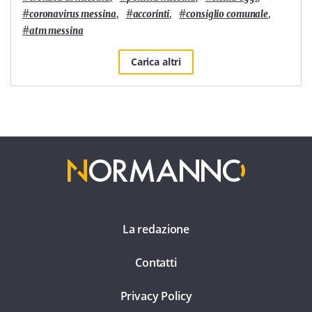
#
,
#
,
#
,
coronavirus messina
accorinti
consiglio comunale
#
atm messina
Carica altri
La redazione
Contatti
Privacy Policy