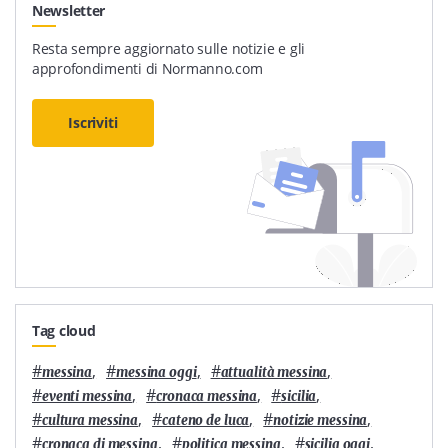
Newsletter
Resta sempre aggiornato sulle notizie e gli
approfondimenti di Normanno.com
Iscriviti
Tag cloud
#
,
#
,
#
,
messina
messina oggi
attualità messina
#
,
#
,
#
,
eventi messina
cronaca messina
sicilia
#
,
#
,
#
,
cultura messina
cateno de luca
notizie messina
#
,
#
,
#
,
cronaca di messina
politica messina
sicilia oggi