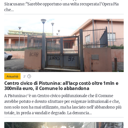
Siracusano:”Sarebbe opportuno una volta recuperata l’Opera Pia
che…
Attualità
2
'
Centro civico di Pistunina: all’Iacp costò oltre 1mln e
300mila euro, il Comune lo abbandona
A Pistunina c'è un Centro civico polifunzionale che il Comune
avrebbe potuto e dovuto sfruttare per esigenze istituzionali e che,
non solo non ha mai utilizzato, ma ha lasciato nell'abbandono più
totale, in preda a vandali e degrado. La denuncia…