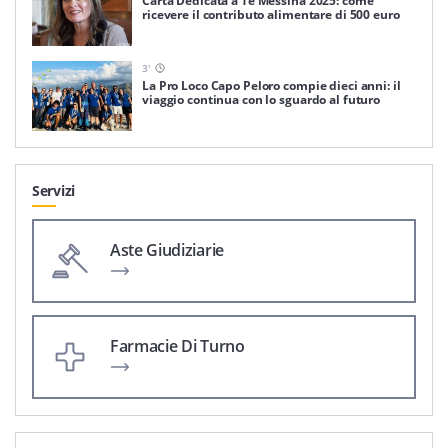
Carta Dedicata a Te Messina 2025: come
ricevere il contributo alimentare di 500 euro
3
'
La Pro Loco Capo Peloro compie dieci anni: il
viaggio continua con lo sguardo al futuro
Servizi
Aste Giudiziarie
Farmacie Di Turno