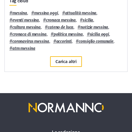
Tag cloud
#
,
#
,
#
,
messina
messina oggi
attualità messina
#
,
#
,
#
,
eventi messina
cronaca messina
sicilia
#
,
#
,
#
,
cultura messina
cateno de luca
notizie messina
#
,
#
,
#
,
cronaca di messina
politica messina
sicilia oggi
#
,
#
,
#
,
coronavirus messina
accorinti
consiglio comunale
#
atm messina
Carica altri