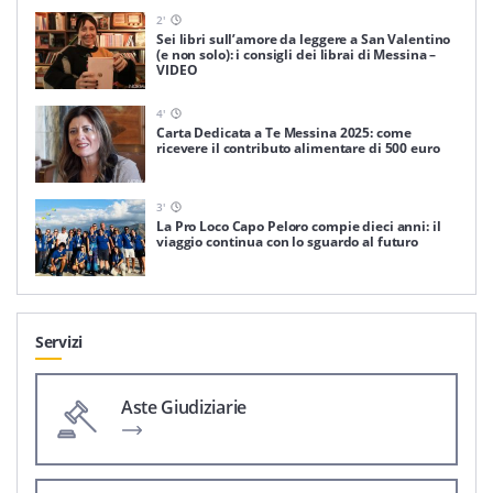
2
'
Sei libri sull’amore da leggere a San Valentino
(e non solo): i consigli dei librai di Messina –
VIDEO
4
'
Carta Dedicata a Te Messina 2025: come
ricevere il contributo alimentare di 500 euro
3
'
La Pro Loco Capo Peloro compie dieci anni: il
viaggio continua con lo sguardo al futuro
Servizi
Aste Giudiziarie