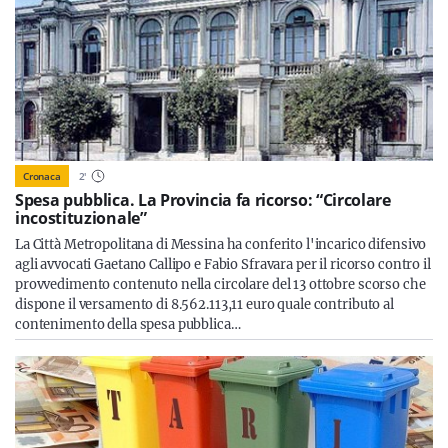
Cronaca
2
'
Spesa pubblica. La Provincia fa ricorso: “Circolare
incostituzionale”
La Città Metropolitana di Messina ha conferito l'incarico difensivo
agli avvocati Gaetano Callipo e Fabio Sfravara per il ricorso contro il
provvedimento contenuto nella circolare del 13 ottobre scorso che
dispone il versamento di 8.562.113,11 euro quale contributo al
contenimento della spesa pubblica…