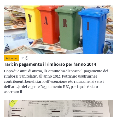
Attualità
1
'
Tari: in pagamento il rimborso per l’anno 2014
Dopo due anni di attesa, il Comune ha disposto il pagamento dei
rimborsi Tari relativi all'anno 2014. Potranno usufruirne i
contribuenti beneficiari dell'esenzione e/o riduzione, ai sensi
dell'art. 40 del vigente Regolamento IUC, per i quali è stato
accertato il…