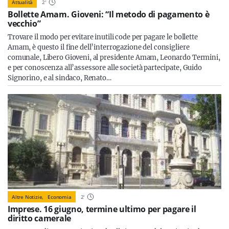
Attualità
2
'
Bollette Amam. Gioveni: “Il metodo di pagamento è
vecchio”
Trovare il modo per evitare inutili code per pagare le bollette
Amam, è questo il fine dell’interrogazione del consigliere
comunale, Libero Gioveni, al presidente Amam, Leonardo Termini,
e per conoscenza all’assessore alle società partecipate, Guido
Signorino, e al sindaco, Renato…
Altre Notizie,
Economia
2
'
Imprese. 16 giugno, termine ultimo per pagare il
diritto camerale