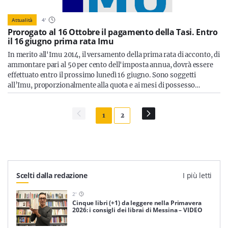
Attualità
4
'
Prorogato al 16 Ottobre il pagamento della Tasi. Entro
il 16 giugno prima rata Imu
In merito all'Imu 2014, il versamento della prima rata di acconto, di
ammontare pari al 50 per cento dell'imposta annua, dovrà essere
effettuato entro il prossimo lunedì 16 giugno. Sono soggetti
all’Imu, proporzionalmente alla quota e ai mesi di possesso…
1
2
Scelti dalla redazione
I più letti
2
'
Cinque libri (+1) da leggere nella Primavera
2026: i consigli dei librai di Messina – VIDEO