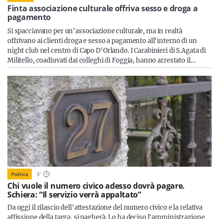
Sicilia
Finta associazione culturale offriva sesso e droga a
pagamento
Si spacciavano per un'associazione culturale, ma in realtà
offrivano ai clienti droga e sesso a pagamento all'interno di un
night club nel centro di Capo D'Orlando. I Carabinieri di S.Agata di
Servizi
Militello, coadiuvati dai colleghi di Foggia, hanno arrestato il…
Resta sempre aggiornato con le ultime news, iscriviti alla
nostra newsletter
Iscriviti
Politica
3
'
Chi vuole il numero civico adesso dovrà pagare.
Schiera: “Il servizio verrà appaltato”
Da oggi il rilascio dell'attestazione del numero civico e la relativa
affissione della targa, si pagherà. Lo ha deciso l'amministrazione