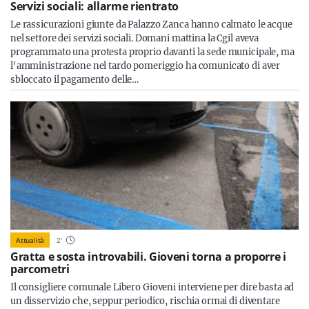
Servizi sociali: allarme rientrato
Le rassicurazioni giunte da Palazzo Zanca hanno calmato le acque
nel settore dei servizi sociali. Domani mattina la Cgil aveva
programmato una protesta proprio davanti la sede municipale, ma
l'amministrazione nel tardo pomeriggio ha comunicato di aver
sbloccato il pagamento delle…
Attualità
2
'
Gratta e sosta introvabili. Gioveni torna a proporre i
parcometri
Il consigliere comunale Libero Gioveni interviene per dire basta ad
un disservizio che, seppur periodico, rischia ormai di diventare