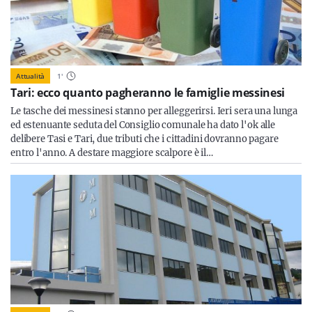
Attualità
1
'
Tari: ecco quanto pagheranno le famiglie messinesi
Le tasche dei messinesi stanno per alleggerirsi. Ieri sera una lunga
ed estenuante seduta del Consiglio comunale ha dato l'ok alle
delibere Tasi e Tari, due tributi che i cittadini dovranno pagare
entro l'anno. A destare maggiore scalpore è il…