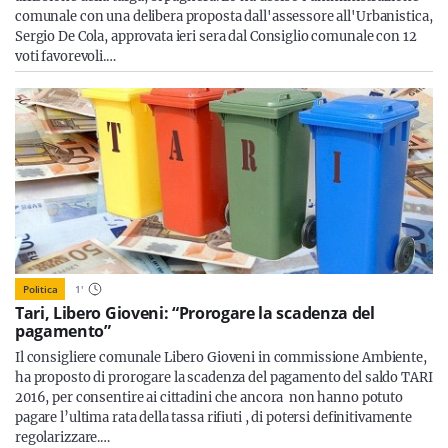
comunale con una delibera proposta dall'assessore all'Urbanistica,
Sergio De Cola, approvata ieri sera dal Consiglio comunale con 12
voti favorevoli.…
Politica
1
'
Tari, Libero Gioveni: “Prorogare la scadenza del
pagamento”
Il consigliere comunale Libero Gioveni in commissione Ambiente,
ha proposto di prorogare la scadenza del pagamento del saldo TARI
2016, per consentire ai cittadini che ancora non hanno potuto
pagare l’ultima rata della tassa rifiuti , di potersi definitivamente
regolarizzare.…