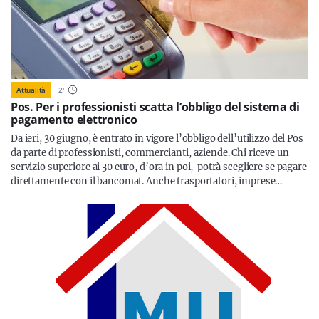
Attualità
2
'
Pos. Per i professionisti scatta l’obbligo del sistema di
pagamento elettronico
Da ieri, 30 giugno, è entrato in vigore l’obbligo dell’utilizzo del Pos
da parte di professionisti, commercianti, aziende. Chi riceve un
servizio superiore ai 30 euro, d’ora in poi, potrà scegliere se pagare
direttamente con il bancomat. Anche trasportatori, imprese…