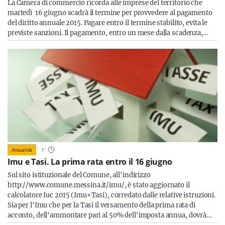
La Camera di commercio ricorda alle imprese del territorio che
martedì 16 giugno scadrà il termine per provvedere al pagamento
del diritto annuale 2015. Pagare entro il termine stabilito, evita le
previste sanzioni. Il pagamento, entro un mese dalla scadenza,…
Attualità
1
'
Imu e Tasi. La prima rata entro il 16 giugno
Sul sito istituzionale del Comune, all'indirizzo
http://www.comune.messina.it/imu/, è stato aggiornato il
calcolatore Iuc 2015 (Imu+Tasi), corredato dalle relative istruzioni.
Sia per l'Imu che per la Tasi il versamento della prima rata di
acconto, dell'ammontare pari al 50% dell'imposta annua, dovrà…