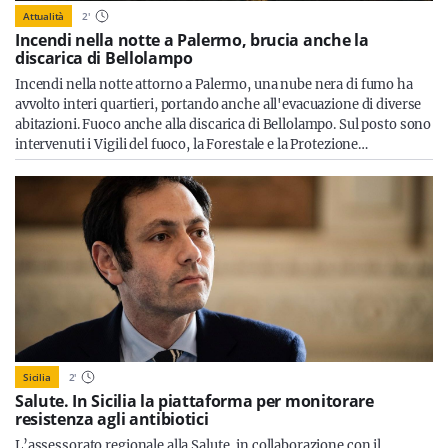
Attualità
2
'
Incendi nella notte a Palermo, brucia anche la
discarica di Bellolampo
Incendi nella notte attorno a Palermo, una nube nera di fumo ha
avvolto interi quartieri, portando anche all'evacuazione di diverse
abitazioni. Fuoco anche alla discarica di Bellolampo. Sul posto sono
intervenuti i Vigili del fuoco, la Forestale e la Protezione…
Sicilia
2
'
Salute. In Sicilia la piattaforma per monitorare
resistenza agli antibiotici
L’assessorato regionale alla Salute, in collaborazione con il