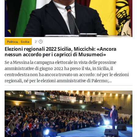
Politica,
Sicilia
2
'
Elezioni regionali 2022 Sicilia, Miccichè: «Ancora
nessun accordo per i capricci di Musumeci»
Se a Messina la campagna elettorale in vista delle prossime
amministrative di giugno 2022 ha preso il via, in Sicilia, il
centrodestra non ha ancora trovato un accordo: né per le elezioni
regionali, né per le elezioni amministrative di Palermo;…