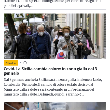
tramite l’Ufficio speciale immigrazione, per consentire agli enti
pubblici e privati,…
Attualità
1
'
Covid. La Sicilia cambia colore: in zona gialla dal 3
gennaio
Dal 3 gennaio anche la Sicilia sarà in zona gialla, insieme a Lazio,
Lombardia, Piemonte. Il cambio di colore è stato deciso dal
Ministero della Salute e sarà contenuto in un'ordinanza del
ministero della Salute. Da lunedì, quindi, saranno 9…