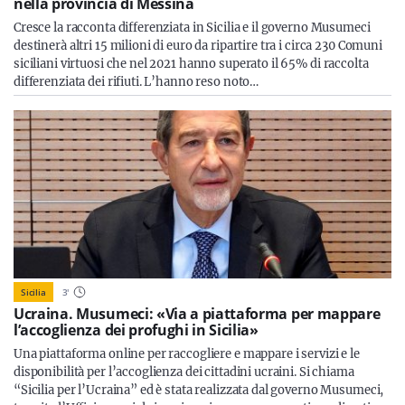
nella provincia di Messina
Cresce la racconta differenziata in Sicilia e il governo Musumeci
destinerà altri 15 milioni di euro da ripartire tra i circa 230 Comuni
siciliani virtuosi che nel 2021 hanno superato il 65% di raccolta
differenziata dei rifiuti. L’hanno reso noto…
Sicilia
3
'
Ucraina. Musumeci: «Via a piattaforma per mappare
l’accoglienza dei profughi in Sicilia»
Una piattaforma online per raccogliere e mappare i servizi e le
disponibilità per l’accoglienza dei cittadini ucraini. Si chiama
“Sicilia per l’Ucraina” ed è stata realizzata dal governo Musumeci,