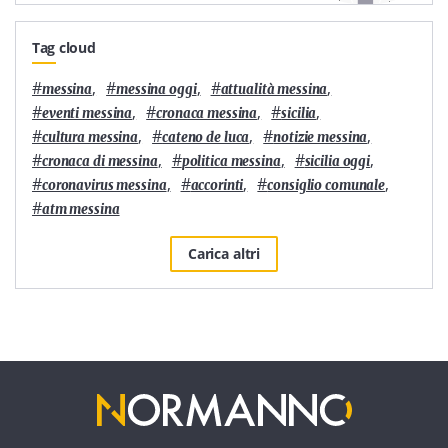
Tag cloud
#
,
#
,
#
,
messina
messina oggi
attualità messina
#
,
#
,
#
,
eventi messina
cronaca messina
sicilia
#
,
#
,
#
,
cultura messina
cateno de luca
notizie messina
#
,
#
,
#
,
cronaca di messina
politica messina
sicilia oggi
#
,
#
,
#
,
coronavirus messina
accorinti
consiglio comunale
#
atm messina
Carica altri