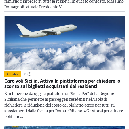
famiglie e imprese in tutta la regione. In questo contesto, Massimo
Romagnoli, attuale Presidente V…
Attualità
2
'
Caro voli Sicilia. Attiva la piattaforma per chiedere lo
sconto sui biglietti acquistati dai residenti
È in funzione da oggi la piattaforma "SiciliaPei" della Regione
Siciliana che permette ai passeggeri residenti nell'Isola di
richiedere la riduzione del costo del biglietto aereo per tutti gli
spostamenti dalla Sicilia per Roma e Milano. «Gli sforzi per attuare
politiche…