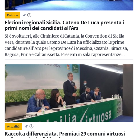
Politica
4
'
Elezioni regionali Sicilia. Cateno De Luca presenta i
primi nomi dei candidati all’Ars
Si è svolta ieri, alle Ciminiere di Catania, la Convention di Sicilia
Vera, durante la quale Cateno De Luca ha ufficializzato le prime
candidature all’Ars per le province di Messina, Catania, Siracusa,
Ragusa, Enna e Caltanissetta. Presenti in sala rappresentanze…
Attualità
6
'
Raccolta differenziata. Premiati 29 comuni virtuosi