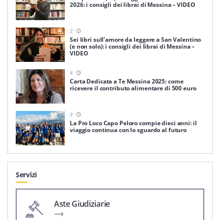
2026: i consigli dei librai di Messina – VIDEO
2
'
Sei libri sull’amore da leggere a San Valentino
(e non solo): i consigli dei librai di Messina –
VIDEO
4
'
Carta Dedicata a Te Messina 2025: come
ricevere il contributo alimentare di 500 euro
3
'
La Pro Loco Capo Peloro compie dieci anni: il
viaggio continua con lo sguardo al futuro
Servizi
Aste Giudiziarie