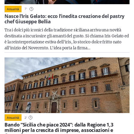
Sicilia
7
'
Attualità
Nasce l’Iris Gelato: ecco l’inedita creazione del pastry
chef Giuseppe Bellia
Tra i dolci più iconici della tradizione siciliana arriva una novità
Servizi
destinata a incuriosire gli amanti del gusto. Si chiama Iris Gelato ed
è la reinterpretazione estiva dell'iris, lo storico dolce fritto nato
all'inizio del Novecento. L'idea porta la firma…
Resta sempre aggiornato con le ultime news, iscriviti alla
nostra newsletter
Iscriviti
Attualità
2
'
Bando “Sicilia che piace 2024”: dalla Regione 1,3
milioni per la crescita di imprese, associazioni e