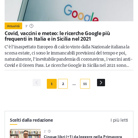
Attualità
3
'
Covid, vaccini e meteo: le ricerche Google più
frequenti in Italia e in Sicilia nel 2021
C'è l'inaspettato Europeo di calcio vinto dalla Nazionale italiana la
scorsa estate, ci sono le immancabili previsioni del tempo e poi,
naturalmente, l'inevitabile pandemia di coronavirus, i vaccini anti-
Covid e il Green Pass. Le ricerche Google in Sicilia nel 2021 sono…
1
2
…
11
Scelti dalla redazione
I più letti
2
'
Cinque libri (+1) da leggere nella Primavera