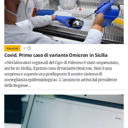
Attualità
1
'
Covid. Primo caso di variante Omicron in Sicilia
«Nei laboratori regionali del Cqrc di Palermo è stato sequenziato,
anche in Sicilia, il primo caso di variante Omicron. Non è una
sorpresa e a questo era predisposto il nostro sistema di
sorveglianza epidemiologica». L’annuncio arriva dal presidente
della Regione…