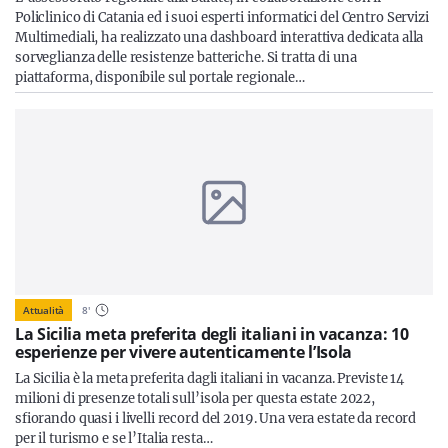
Policlinico di Catania ed i suoi esperti informatici del Centro Servizi
Multimediali, ha realizzato una dashboard interattiva dedicata alla
sorveglianza delle resistenze batteriche. Si tratta di una
piattaforma, disponibile sul portale regionale…
Attualità
8
'
La Sicilia meta preferita degli italiani in vacanza: 10
esperienze per vivere autenticamente l’Isola
La Sicilia è la meta preferita dagli italiani in vacanza. Previste 14
milioni di presenze totali sull’isola per questa estate 2022,
sfiorando quasi i livelli record del 2019. Una vera estate da record
per il turismo e se l’Italia resta…