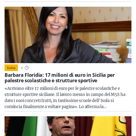
Sicilia
2
'
Barbara Floridia: 17 milioni di euro in Sicilia per
palestre scolastiche e strutture sportive
«Arrivano oltre 17 milioni di euro per le palestre scolastiche e
strutture sportive siciliane. Il lavoro messo in campo del M5S ha
dato i suoi concreti frutti, in tantissime scuole dell'Isola si
comincia finalmente a voltare pagina». Lo afferma la…