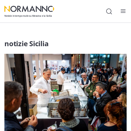
Notizie in tempo reale su Messina e la Sicilia
Attualità
notizie Sicilia
Cronaca
Politica
Cultura
Lavoro
Società
Economia
Sport