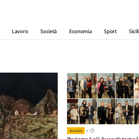
Lavoro
Società
Economia
Sport
Sicil
Attualità
5
'