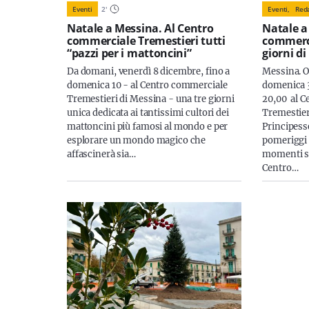
Eventi
2
'
Eventi,
Red
Natale a Messina. Al Centro
Natale a
commerciale Tremestieri tutti
commerci
“pazzi per i mattoncini”
giorni di
Da domani, venerdì 8 dicembre, fino a
Messina. O
domenica 10 - al Centro commerciale
domenica 3
Tremestieri di Messina - una tre giorni
20,00 al C
unica dedicata ai tantissimi cultori dei
Tremestier
mattoncini più famosi al mondo e per
Principesse
esplorare un mondo magico che
pomeriggi 
affascinerà sia…
momenti str
Centro…