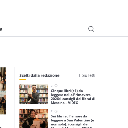
ia
Scelti dalla redazione
I più letti
2
'
Cinque libri (+1) da
leggere nella Primavera
2026: i consigli dei librai di
Messina – VIDEO
2
'
Sei libri sull’amore da
leggere a San Valentino (e
non solo): i consigli dei