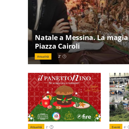
Natale a Messina. La magia 
Piazza Cairoli
2
'
Attualità
Attualità
2
'
Eventi
6
'