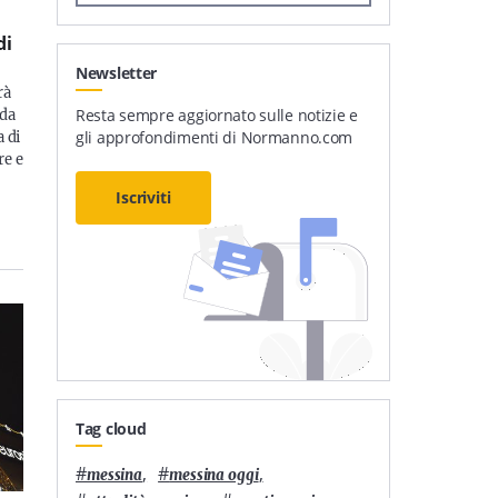
di
Newsletter
rà
Resta sempre aggiornato sulle notizie e
nda
gli approfondimenti di Normanno.com
 di
re e
Iscriviti
Tag cloud
#
,
#
,
messina
messina oggi