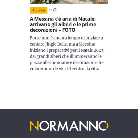
Attualità
2
'
A Messina c’è aria di Natale:
arrivano gli alberi e le prime
decorazioni – FOTO
Forse non è ancora tempo di iniziare a
cantare Jingle Bells, ma a Messina
iniziano i preparativi per il Natale 2023:
dai grandi alberi che illumineranno le
piazze alle luminarie e decorazioni che
coloreranno le vie del centro, la città…