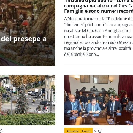
“Insieme è più buono”: torna l
campagna natalizia del Cirs C
Famiglia e sono numeri recor
A Messina torna per la III edizione di
“Insieme è più buono”: la campagna
natalizia del Cirs Casa Famiglia, che
del presepe a
quest’anno ha assunto una rilevanza
regionale, toccando non solo Messin
ma anche la provincia e altre località
della Sicilia. Sono…
Attualità,
Eventi
5
'