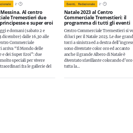
azionale
2
'
Eventi,
Redazionale
2
'
 Messina. Al centro
Natale 2023 al Centro
ale Tremestieri due
Commerciale Tremestieri: il
 principesse e super eroi
programma di tutti gli eventi
ggi e domani (sabato 2 e
Centro Commerciale Tremestieri si v
 dicembre) dalle 16,30 alle
di luci per il Natale 2023. Le due grand
entro Commerciale
torri a sinistra ed a destra dell’ingres
i arriva “Il Mondo delle
sono diventate color oro ed accanto
 e dei Super Eroi”: due
anche il grande Albero di Natale è
molto speciali per vivere
diventato sfavillante colorando d’oro
aordinari fra le gallerie del
tutta la…