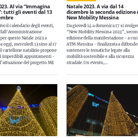
023. Al via “Immagina
Natale 2023. A via dal 14
 tutti gli eventi dal 13
dicembre la seconda edizione 
cembre
New Mobility Messina
ivo il calendario degli eventi,
Da giovedì 14 a domenica 17 si svolge
dall'Amministrazione
“New Mobility Messina 2023”, seco
per questo Natale 2023 a
edizione della manifestazione - a cura
 oggi, mercoledì 13 sino al 17
ATM Messina - finalizzata a diffonde
l cartellone natalizio propone
sostenere le tematiche legate alla
di imperdibili appuntamenti -
mobilità sostenibile e alla sicurezza
 l’attuazione del progetto ME
stradale. Un evento,…