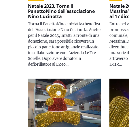
Natale 2023. Torna il
Natale 2
PanettoNino dell’associazione
Messina”:
Nino Cucinotta
al 17 di
Torna il PanettoNino, iniziativa benefica
Entra nel v
dell’Associazione Nino Cucinotta. Anche
promosse 
per il Natale 2023, infatti, a fronte di una
comunale, 
donazione, sarà possibile ricevere un
Messina. Da
piccolo panettone artigianale realizzato
dicembre, i
in collaborazione con l’azienda Le Tre
una serie 
Sorelle. Dopo avere donato un
attraverso
defibrillatore al Liceo…
I.3.1.c…