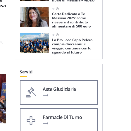
a
librai di Messina – VIDEO
asa
4
'
d
Carta Dedicata a Te
Messina 2025: come
ricevere il contributo
alimentare di 500 euro
3
'
La Pro Loco Capo Peloro
a,
compie dieci anni: il
viaggio continua con lo
sguardo al futuro
Servizi
Aste Giudiziarie
Farmacie Di Turno