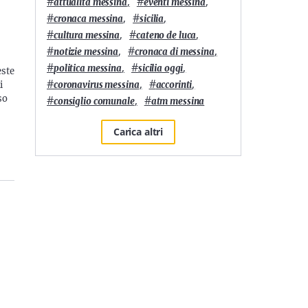
#
,
#
,
attualità messina
eventi messina
#
,
#
,
cronaca messina
sicilia
#
,
#
,
cultura messina
cateno de luca
#
,
#
,
notizie messina
cronaca di messina
#
,
#
,
politica messina
sicilia oggi
este
#
,
#
,
coronavirus messina
accorinti
i
#
,
#
so
consiglio comunale
atm messina
Carica altri