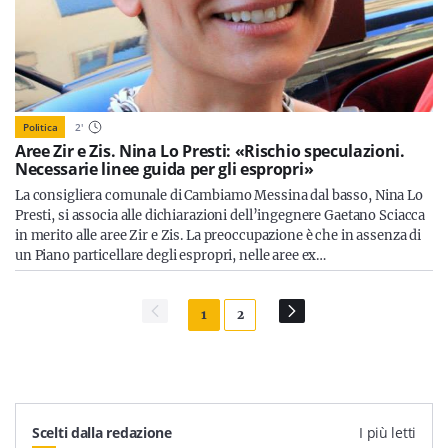
Politica
2
'
Aree Zir e Zis. Nina Lo Presti: «Rischio speculazioni.
Necessarie linee guida per gli espropri»
La consigliera comunale di Cambiamo Messina dal basso, Nina Lo
Presti, si associa alle dichiarazioni dell’ingegnere Gaetano Sciacca
in merito alle aree Zir e Zis. La preoccupazione è che in assenza di
un Piano particellare degli espropri, nelle aree ex…
1
2
Scelti dalla redazione
I più letti