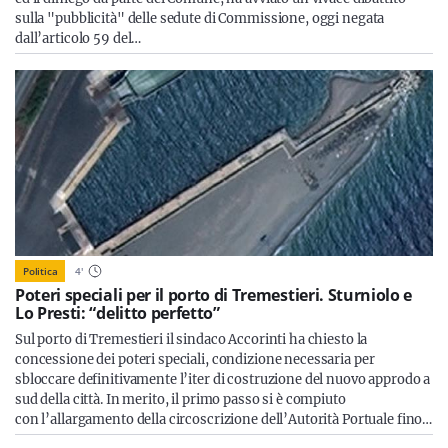
sulla "pubblicità" delle sedute di Commissione, oggi negata
dall’articolo 59 del…
Politica
4
'
Poteri speciali per il porto di Tremestieri. Sturniolo e
Lo Presti: “delitto perfetto”
Sul porto di Tremestieri il sindaco Accorinti ha chiesto la
concessione dei poteri speciali, condizione necessaria per
sbloccare definitivamente l’iter di costruzione del nuovo approdo a
sud della città. In merito, il primo passo si è compiuto
con l’allargamento della circoscrizione dell’Autorità Portuale fino…