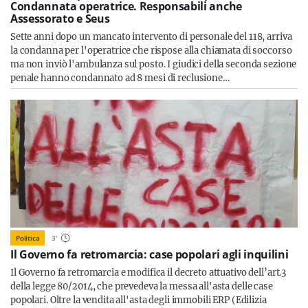
Condannata operatrice. Responsabili anche
Assessorato e Seus
Sette anni dopo un mancato intervento di personale del 118, arriva
la condanna per l'operatrice che rispose alla chiamata di soccorso
ma non inviò l'ambulanza sul posto. I giudici della seconda sezione
penale hanno condannato ad 8 mesi di reclusione…
Politica
3
'
Il Governo fa retromarcia: case popolari agli inquilini
Il Governo fa retromarcia e modifica il decreto attuativo dell’art.3
della legge 80/2014, che prevedeva la messa all'asta delle case
popolari. Oltre la vendita all'asta degli immobili ERP (Edilizia