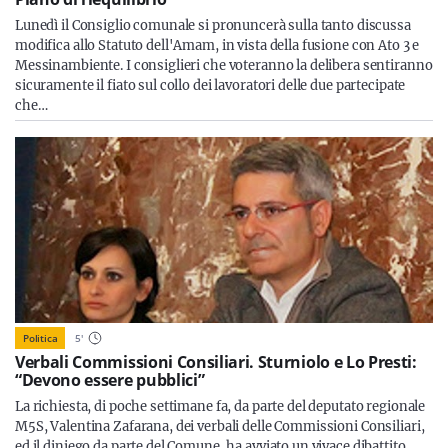
Lunedì il Consiglio comunale si pronuncerà sulla tanto discussa
modifica allo Statuto dell'Amam, in vista della fusione con Ato 3 e
Messinambiente. I consiglieri che voteranno la delibera sentiranno
sicuramente il fiato sul collo dei lavoratori delle due partecipate
che…
Politica
5
'
Verbali Commissioni Consiliari. Sturniolo e Lo Presti:
“Devono essere pubblici”
La richiesta, di poche settimane fa, da parte del deputato regionale
M5S, Valentina Zafarana, dei verbali delle Commissioni Consiliari,
ed il diniego da parte del Comune, ha avviato un vivace dibattito