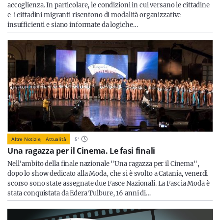
accoglienza. In particolare, le condizioni in cui versano le cittadine
e i cittadini migranti risentono di modalità organizzative
insufficienti e siano informate da logiche…
Altre Notizie,
Attualità
5
'
Una ragazza per il Cinema. Le fasi finali
Nell'ambito della finale nazionale "Una ragazza per il Cinema",
dopo lo show dedicato alla Moda, che si è svolto a Catania, venerdì
scorso sono state assegnate due Fasce Nazionali. La Fascia Moda è
stata conquistata da Edera Tulbure, 16 anni di…