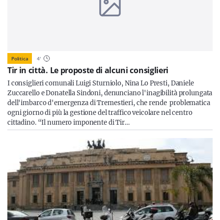
Politica
4
'
Tir in città. Le proposte di alcuni consiglieri
I consiglieri comunali Luigi Sturniolo, Nina Lo Presti, Daniele
Zuccarello e Donatella Sindoni, denunciano l'inagibilità prolungata
dell'imbarco d'emergenza di Tremestieri, che rende problematica
ogni giorno di più la gestione del traffico veicolare nel centro
cittadino. “Il numero imponente di Tir…