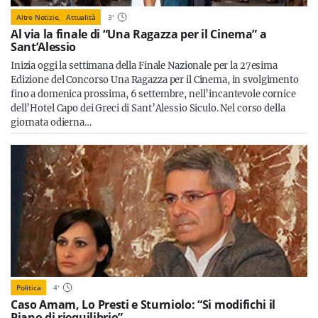
Altre Notizie,
Attualità
3
'
Al via la finale di “Una Ragazza per il Cinema” a
Sant’Alessio
Inizia oggi la settimana della Finale Nazionale per la 27esima
Edizione del Concorso Una Ragazza per il Cinema, in svolgimento
fino a domenica prossima, 6 settembre, nell’incantevole cornice
dell’Hotel Capo dei Greci di Sant’Alessio Siculo. Nel corso della
giornata odierna…
Politica
4
'
Caso Amam, Lo Presti e Sturniolo: “Si modifichi il
Piano di riequilibrio”