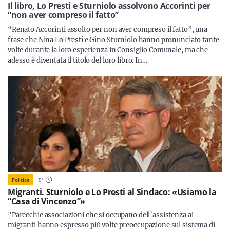
Sicilia
Il libro, Lo Presti e Sturniolo assolvono Accorinti per
“non aver compreso il fatto”
“Renato Accorinti assolto per non aver compreso il fatto”, una
frase che Nina Lo Presti e Gino Sturniolo hanno pronunciato tante
volte durante la loro esperienza in Consiglio Comunale, ma che
Servizi
adesso è diventata il titolo del loro libro. In…
Resta sempre aggiornato con le ultime news, iscriviti alla
nostra newsletter
Iscriviti
Politica
5
'
Migranti. Sturniolo e Lo Presti al Sindaco: «Usiamo la
“Casa di Vincenzo”»
"Parecchie associazioni che si occupano dell’assistenza ai
migranti hanno espresso più volte preoccupazione sul sistema di