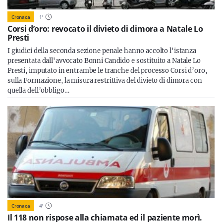
Cronaca
1
'
Corsi d’oro: revocato il divieto di dimora a Natale Lo
Presti
I giudici della seconda sezione penale hanno accolto l'istanza
presentata dall'avvocato Bonni Candido e sostituito a Natale Lo
Presti, imputato in entrambe le tranche del processo Corsi d’oro,
sulla Formazione, la misura restrittiva del divieto di dimora con
quella dell’obbligo…
Cronaca
4
'
Il 118 non rispose alla chiamata ed il paziente morì.