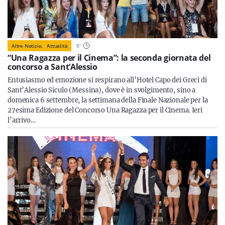
Altre Notizie,
Attualità
5
'
“Una Ragazza per il Cinema”: la seconda giornata del
concorso a Sant’Alessio
Entusiasmo ed emozione si respirano all’Hotel Capo dei Greci di
Sant’Alessio Siculo (Messina), dove è in svolgimento, sino a
domenica 6 settembre, la settimana della Finale Nazionale per la
27esima Edizione del Concorso Una Ragazza per il Cinema. Ieri
l’arrivo…