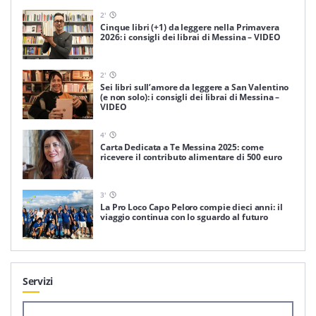
2
'
Cinque libri (+1) da leggere nella Primavera
2026: i consigli dei librai di Messina – VIDEO
2
'
Sei libri sull’amore da leggere a San Valentino
(e non solo): i consigli dei librai di Messina –
VIDEO
4
'
Carta Dedicata a Te Messina 2025: come
ricevere il contributo alimentare di 500 euro
3
'
La Pro Loco Capo Peloro compie dieci anni: il
viaggio continua con lo sguardo al futuro
Servizi