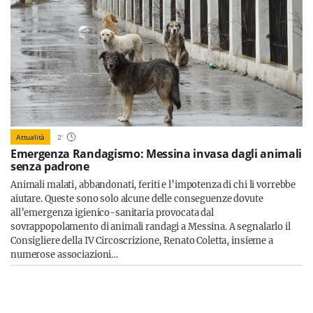
Attualità
2
'
Emergenza Randagismo: Messina invasa dagli animali
senza padrone
Animali malati, abbandonati, feriti e l’impotenza di chi li vorrebbe
aiutare. Queste sono solo alcune delle conseguenze dovute
all’emergenza igienico-sanitaria provocata dal
sovrappopolamento di animali randagi a Messina. A segnalarlo il
Consigliere della IV Circoscrizione, Renato Coletta, insieme a
numerose associazioni…