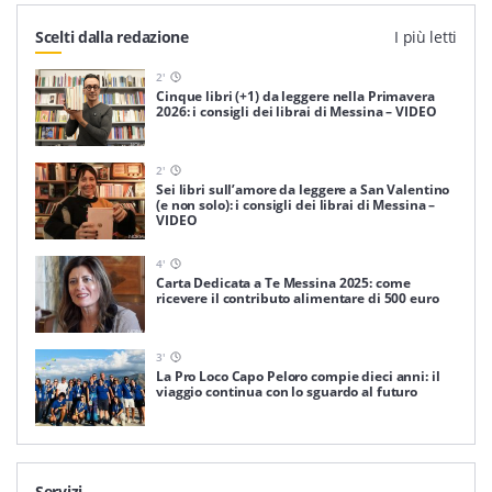
Scelti dalla redazione
I più letti
2
'
Cinque libri (+1) da leggere nella Primavera
2026: i consigli dei librai di Messina – VIDEO
2
'
Sei libri sull’amore da leggere a San Valentino
(e non solo): i consigli dei librai di Messina –
VIDEO
4
'
Carta Dedicata a Te Messina 2025: come
ricevere il contributo alimentare di 500 euro
3
'
La Pro Loco Capo Peloro compie dieci anni: il
viaggio continua con lo sguardo al futuro
Servizi