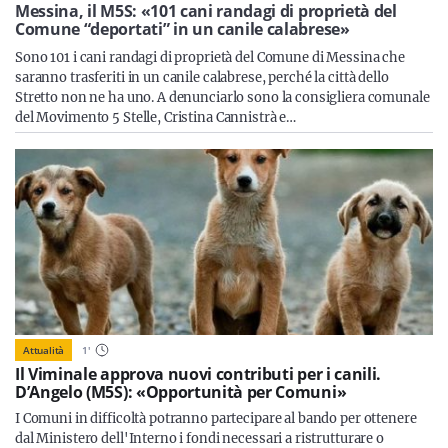
Sicilia
Messina, il M5S: «101 cani randagi di proprietà del
Comune “deportati” in un canile calabrese»
Sono 101 i cani randagi di proprietà del Comune di Messina che
saranno trasferiti in un canile calabrese, perché la città dello
Stretto non ne ha uno. A denunciarlo sono la consigliera comunale
Servizi
del Movimento 5 Stelle, Cristina Cannistrà e…
Resta sempre aggiornato con le ultime news, iscriviti alla
nostra newsletter
Iscriviti
Attualità
1
'
Il Viminale approva nuovi contributi per i canili.
D’Angelo (M5S): «Opportunità per Comuni»
I Comuni in difficoltà potranno partecipare al bando per ottenere
dal Ministero dell'Interno i fondi necessari a ristrutturare o