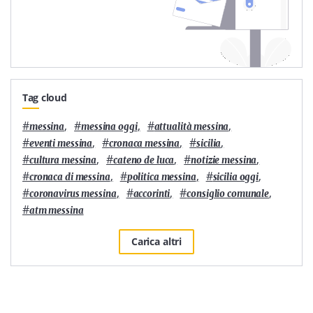
Tag cloud
#
,
#
,
#
,
messina
messina oggi
attualità messina
#
,
#
,
#
,
eventi messina
cronaca messina
sicilia
#
,
#
,
#
,
cultura messina
cateno de luca
notizie messina
#
,
#
,
#
,
cronaca di messina
politica messina
sicilia oggi
#
,
#
,
#
,
coronavirus messina
accorinti
consiglio comunale
#
atm messina
Carica altri