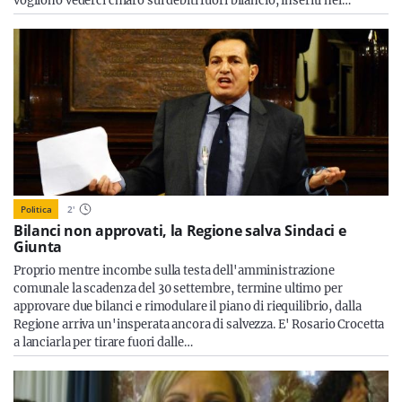
vogliono vederci chiaro sui debiti fuori bilancio, inseriti nel…
Politica
2
'
Bilanci non approvati, la Regione salva Sindaci e
Giunta
Proprio mentre incombe sulla testa dell'amministrazione
comunale la scadenza del 30 settembre, termine ultimo per
approvare due bilanci e rimodulare il piano di riequilibrio, dalla
Regione arriva un'insperata ancora di salvezza. E' Rosario Crocetta
a lanciarla per tirare fuori dalle…