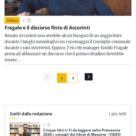
Politica
2
'
Fragale e il discorso finto di Accorinti
Renato Accorinti non avrebbe alcun bisogno di un suggeritore
durante i lunghi monologhi con cui omaggia il Consiglio comunale
durante i suoi interventi. Eppure, l'ex city manager Emilio Fragale
prova ad abbozzare un discorso che il primo cittadino dovrebbe
tenere…
1
2
Scelti dalla redazione
I più letti
2
'
Cinque libri (+1) da leggere nella Primavera
2026: i consigli dei librai di Messina – VIDEO