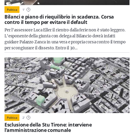
Politica
1
'
Bilanci e piano di riequilibrio in scadenza. Corsa
contro il tempo per evitare il default
Per l'assessore Luca Eller il rientro dalla ferie non è stato leggero.
L'esponente della giunta con delega al Bilancio dovrà infatti
guidare Palazzo Zanca in una vera e propria corsa contro il tempo
per scongiurare il dissesto. Entro il 30…
Politica
2
'
Esclusione della Stu Tirone: interviene
l’amministrazione comunale