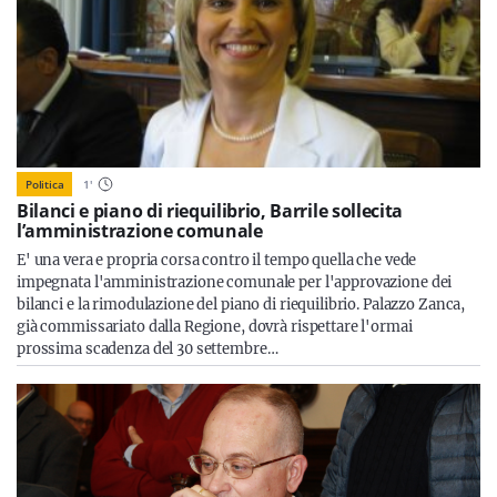
Politica
1
'
Bilanci e piano di riequilibrio, Barrile sollecita
l’amministrazione comunale
E' una vera e propria corsa contro il tempo quella che vede
impegnata l'amministrazione comunale per l'approvazione dei
bilanci e la rimodulazione del piano di riequilibrio. Palazzo Zanca,
già commissariato dalla Regione, dovrà rispettare l'ormai
prossima scadenza del 30 settembre…