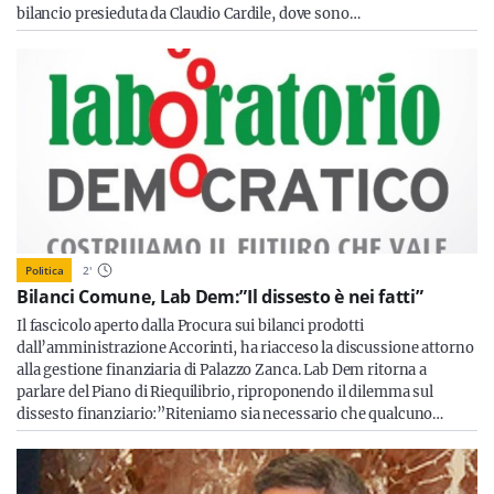
bilancio presieduta da Claudio Cardile, dove sono…
Politica
2
'
Bilanci Comune, Lab Dem:”Il dissesto è nei fatti”
Il fascicolo aperto dalla Procura sui bilanci prodotti
dall’amministrazione Accorinti, ha riacceso la discussione attorno
alla gestione finanziaria di Palazzo Zanca. Lab Dem ritorna a
parlare del Piano di Riequilibrio, riproponendo il dilemma sul
dissesto finanziario:”Riteniamo sia necessario che qualcuno…