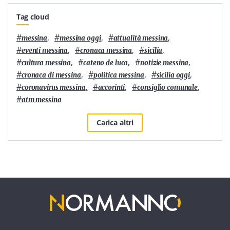
Tag cloud
#
,
#
,
#
,
messina
messina oggi
attualità messina
#
,
#
,
#
,
eventi messina
cronaca messina
sicilia
#
,
#
,
#
,
cultura messina
cateno de luca
notizie messina
#
,
#
,
#
,
cronaca di messina
politica messina
sicilia oggi
#
,
#
,
#
,
coronavirus messina
accorinti
consiglio comunale
#
atm messina
Carica altri