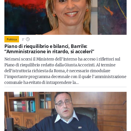
Politica
2
'
Piano di riequilibrio e bilanci, Barrile:
“Amministrazione in ritardo, si acceleri”
Nei mesi scorsi il Ministero dell'Interno ha acceso i riflettori sul
Piano di riequilibrio redatto dalla Giunta Accorinti. Al termine
dell'istruttoria richiesta da Roma, è necessario rimodulare
l'importante programma decennale con il quale l'amministrazione
comunale ha evitato di intraprendere la…