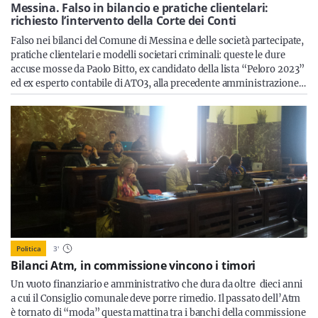
Sicilia
Messina. Falso in bilancio e pratiche clientelari:
richiesto l’intervento della Corte dei Conti
Falso nei bilanci del Comune di Messina e delle società partecipate,
pratiche clientelari e modelli societari criminali: queste le dure
accuse mosse da Paolo Bitto, ex candidato della lista “Peloro 2023”
Servizi
ed ex esperto contabile di ATO3, alla precedente amministrazione…
Resta sempre aggiornato con le ultime news, iscriviti alla
nostra newsletter
Iscriviti
Politica
3
'
Bilanci Atm, in commissione vincono i timori
Un vuoto finanziario e amministrativo che dura da oltre dieci anni
a cui il Consiglio comunale deve porre rimedio. Il passato dell’Atm
è tornato di “moda” questa mattina tra i banchi della commissione