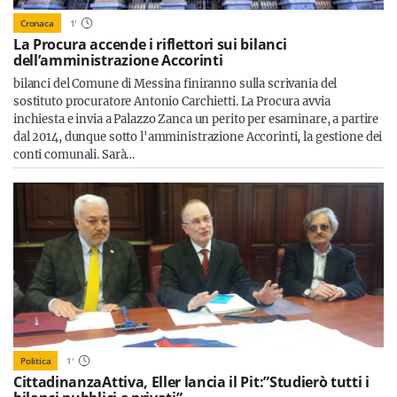
Cronaca
1
'
La Procura accende i riflettori sui bilanci
dell’amministrazione Accorinti
bilanci del Comune di Messina finiranno sulla scrivania del
sostituto procuratore Antonio Carchietti. La Procura avvia
inchiesta e invia a Palazzo Zanca un perito per esaminare, a partire
dal 2014, dunque sotto l'amministrazione Accorinti, la gestione dei
conti comunali. Sarà…
Politica
1
'
CittadinanzaAttiva, Eller lancia il Pit:”Studierò tutti i