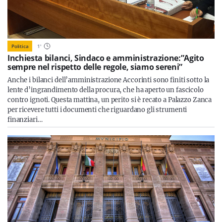
Politica
1
'
Inchiesta bilanci, Sindaco e amministrazione:”Agito
sempre nel rispetto delle regole, siamo sereni”
Anche i bilanci dell’amministrazione Accorinti sono finiti sotto la
lente d’ingrandimento della procura, che ha aperto un fascicolo
contro ignoti. Questa mattina, un perito si è recato a Palazzo Zanca
per ricevere tutti i documenti che riguardano gli strumenti
finanziari…