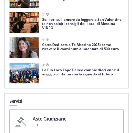
2
'
Sei libri sull’amore da leggere a San Valentino
(e non solo): i consigli dei librai di Messina –
VIDEO
4
'
Carta Dedicata a Te Messina 2025: come
ricevere il contributo alimentare di 500 euro
3
'
La Pro Loco Capo Peloro compie dieci anni: il
viaggio continua con lo sguardo al futuro
Servizi
Aste Giudiziarie