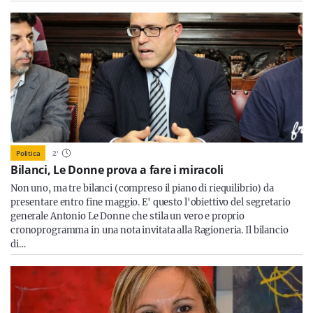
Politica
2
'
Bilanci, Le Donne prova a fare i miracoli
Non uno, ma tre bilanci (compreso il piano di riequilibrio) da
presentare entro fine maggio. E' questo l'obiettivo del segretario
generale Antonio Le Donne che stila un vero e proprio
cronoprogramma in una nota invitata alla Ragioneria. Il bilancio
di…