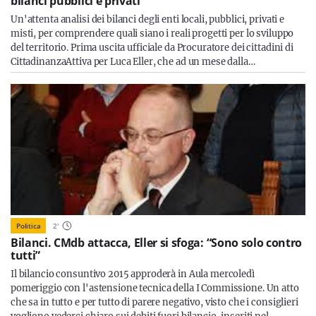
bilanci pubblici e privati”
Un'attenta analisi dei bilanci degli enti locali, pubblici, privati e
misti, per comprendere quali siano i reali progetti per lo sviluppo
del territorio. Prima uscita ufficiale da Procuratore dei cittadini di
CittadinanzaAttiva per Luca Eller, che ad un mese dalla…
Politica
2
'
Bilanci. CMdb attacca, Eller si sfoga: “Sono solo contro
tutti”
Il bilancio consuntivo 2015 approderà in Aula mercoledì
pomeriggio con l'astensione tecnica della I Commissione. Un atto
che sa in tutto e per tutto di parere negativo, visto che i consiglieri