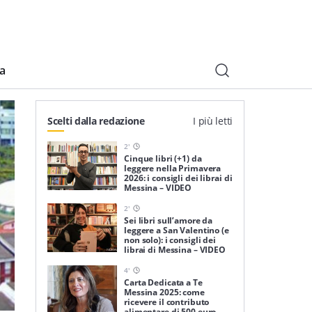
ia
Scelti dalla redazione
I più letti
2
'
Cinque libri (+1) da
leggere nella Primavera
2026: i consigli dei librai di
Messina – VIDEO
2
'
Sei libri sull’amore da
leggere a San Valentino (e
non solo): i consigli dei
librai di Messina – VIDEO
4
'
Carta Dedicata a Te
Messina 2025: come
ricevere il contributo
alimentare di 500 euro