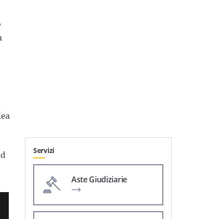
o
a
Mea
Servizi
ed
Aste Giudiziarie