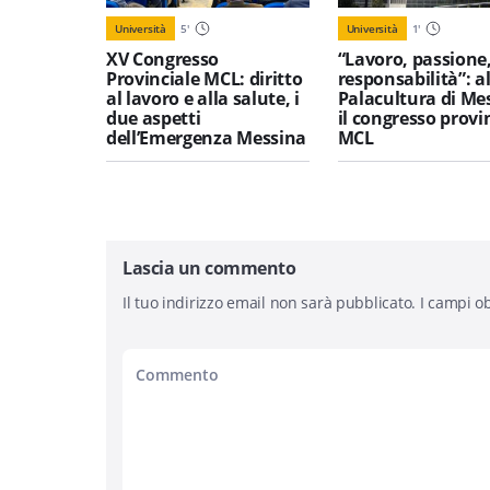
Università
5
'
Università
1
'
XV Congresso
“Lavoro, passione
Provinciale MCL: diritto
responsabilità”: a
al lavoro e alla salute, i
Palacultura di Me
due aspetti
il congresso provi
dell’Emergenza Messina
MCL
Lascia un commento
Il tuo indirizzo email non sarà pubblicato.
I campi ob