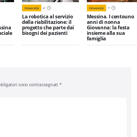
Università
6
'
Università
1
'
,
La robotica al servizio
Messina. I centouno
l
della riabilitazione: il
anni di nonna
ssina
progetto che parte dai
Giovanna: la festa
nciale
bisogni dei pazienti
insieme alla sua
famiglia
bligatori sono contrassegnati
*