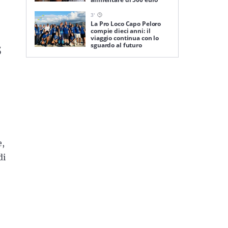
3
'
La Pro Loco Capo Peloro
compie dieci anni: il
viaggio continua con lo
s
sguardo al futuro
e,
di