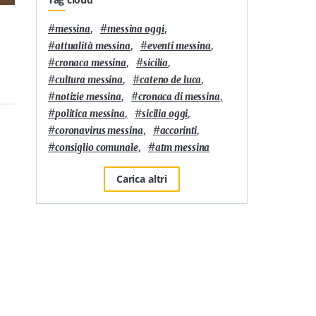
Università
1
'
Università
3
'
#
,
#
,
messina
messina oggi
Messina, verso i 50 anni
Horcynus Festival 2019:
#
,
#
,
attualità messina
eventi messina
della Fondazione del
il programma della
#
,
#
,
Movimento Cristiano
nona serata di
cronaca messina
sicilia
Lavoratori
Metamorfosi
#
,
#
,
cultura messina
cateno de luca
#
,
#
,
notizie messina
cronaca di messina
#
,
#
,
politica messina
sicilia oggi
#
,
#
,
coronavirus messina
accorinti
#
,
#
consiglio comunale
atm messina
Carica altri