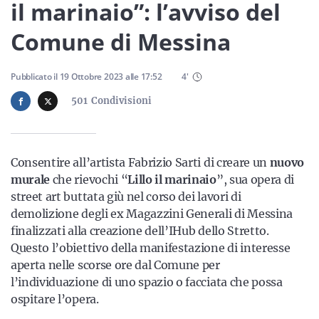
Sicilia
il marinaio”: l’avviso del
Comune di Messina
Servizi
Pubblicato il
19 Ottobre 2023
alle
17:52
4
'
501
Condivisioni
Resta sempre aggiornato con le ultime news, iscriviti alla
Consentire all’artista Fabrizio Sarti di creare un
nuovo
nostra newsletter
murale
che rievochi “
Lillo il marinaio
”, sua opera di
street art buttata giù nel corso dei lavori di
Iscriviti
demolizione degli ex Magazzini Generali di Messina
finalizzati alla creazione dell’IHub dello Stretto.
Questo l’obiettivo della manifestazione di interesse
aperta nelle scorse ore dal Comune per
l’individuazione di uno spazio o facciata che possa
ospitare l’opera.