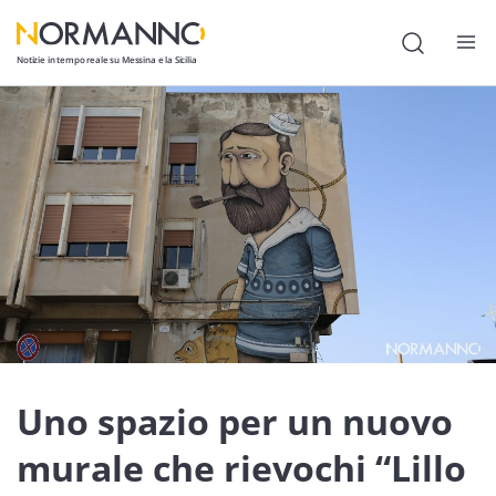
Notizie in tempo reale su Messina e la Sicilia
Attualità
Cronaca
Politica
Cultura
Lavoro
Società
Economia
Uno spazio per un nuovo
Sport
murale che rievochi “Lillo