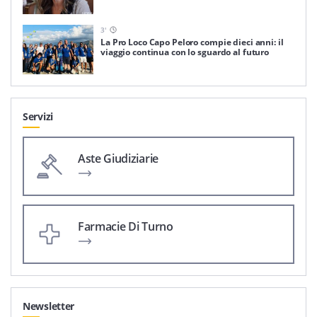
3
'
La Pro Loco Capo Peloro compie dieci anni: il
viaggio continua con lo sguardo al futuro
Servizi
Aste Giudiziarie
Farmacie Di Turno
Newsletter