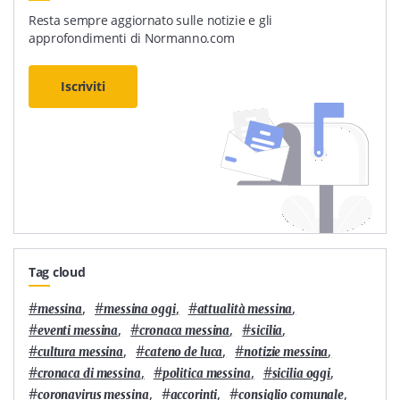
Resta sempre aggiornato sulle notizie e gli
approfondimenti di Normanno.com
Iscriviti
Tag cloud
#
,
#
,
#
,
messina
messina oggi
attualità messina
#
,
#
,
#
,
eventi messina
cronaca messina
sicilia
#
,
#
,
#
,
cultura messina
cateno de luca
notizie messina
#
,
#
,
#
,
cronaca di messina
politica messina
sicilia oggi
#
,
#
,
#
,
coronavirus messina
accorinti
consiglio comunale