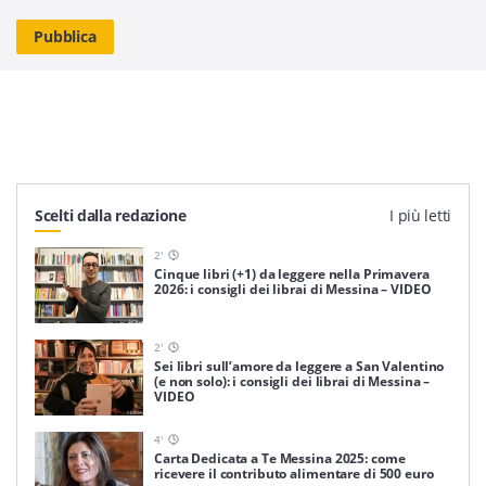
Scelti dalla redazione
I più letti
2
'
Cinque libri (+1) da leggere nella Primavera
2026: i consigli dei librai di Messina – VIDEO
2
'
Sei libri sull’amore da leggere a San Valentino
(e non solo): i consigli dei librai di Messina –
VIDEO
4
'
Carta Dedicata a Te Messina 2025: come
ricevere il contributo alimentare di 500 euro