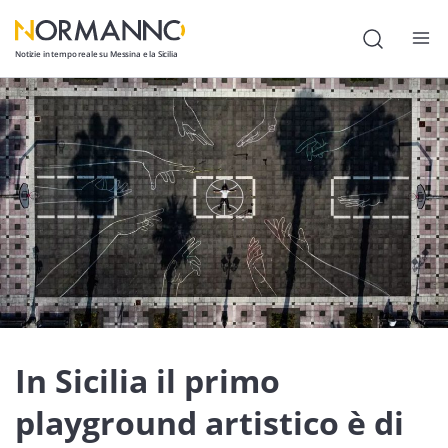
Notizie in tempo reale su Messina e la Sicilia
Attualità
Cronaca
Politica
Cultura
Lavoro
Società
Economia
In Sicilia il primo
Sport
playground artistico è di