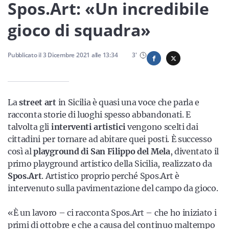
Sicilia
Spos.Art: «Un incredibile
gioco di squadra»
Servizi
Pubblicato il
3 Dicembre 2021
alle
13:34
3
'
La
street art
in Sicilia è quasi una voce che parla e
Resta sempre aggiornato con le ultime news, iscriviti alla
racconta storie di luoghi spesso abbandonati. E
nostra newsletter
talvolta gli
interventi artistici
vengono scelti dai
cittadini per tornare ad abitare quei posti. È successo
Iscriviti
così al
playground di San Filippo del Mela
, diventato il
primo playground artistico della Sicilia, realizzato da
Spos.Art
. Artistico proprio perché Spos.Art è
intervenuto sulla pavimentazione del campo da gioco.
«È un lavoro – ci racconta Spos.Art – che ho iniziato i
primi di ottobre e che a causa del continuo maltempo