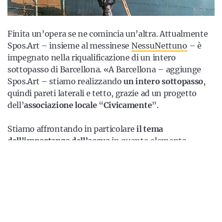
Finita un’opera se ne comincia un’altra. Attualmente
Spos.Art – insieme al messinese
NessuNettuno
– è
impegnato nella riqualificazione di un intero
sottopasso di Barcellona. «A Barcellona – aggiunge
Spos.Art – stiamo realizzando
un intero sottopasso
,
quindi pareti laterali e tetto, grazie ad un progetto
dell’
associazione locale
“
Civicamente
”.
Stiamo affrontando in particolare
il tema
dell’importanza dell’acqua
in quanto elemento
fondamentale per lo sviluppo storico e sociale di
Barcellona, e quindi anche di natura e vita in ogni sua
forma. Tra l’altro ci raccontavano che nel punto in cui
lo stiamo realizzando una volta ci passava un corso
d’acqua.