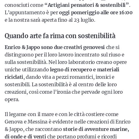
conosciuti come
“Artigiani pensatori & sostenibili”
.
L’appuntamento è per
oggi pomeriggio alle ore 16:00
e la nostra sarà aperta fino al 23 luglio.
Quando arte fa rima con sostenibilità
Enrico & Jappo sono due creativi genovesi
che si
distinguono per il loro lavoro incentrato sul riuso e
sulla sostenibilità. Nel loro laboratorio creano opere
uniche utilizzando
legno di recupero e materiali
riciclati
, dando vita a pezzi romantici, ironici e
sostenibili. La sostenibilità è al centro delle loro
creazioni, così come l’ironia che pervade ogni loro
opera.
Il legame con il mare e con le città costiere come
Genova e Messina è evidente nelle creazioni di Enrico
& Jappo, che raccontano
storie di avventure marine,
di onde e di venti
che portano profumi e ricordi