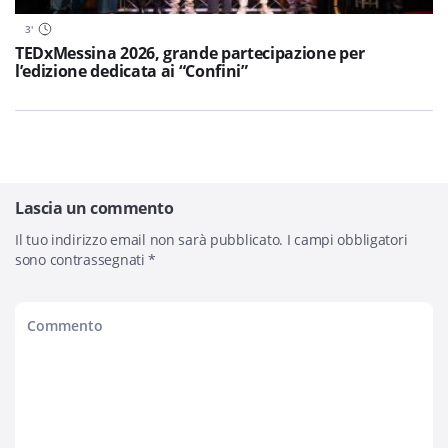
3
'
TEDxMessina 2026, grande partecipazione per
l’edizione dedicata ai “Confini”
Lascia un commento
Il tuo indirizzo email non sarà pubblicato.
I campi obbligatori
sono contrassegnati
*