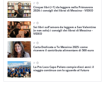
2
'
Cinque libri (+1) da leggere nella Primavera
2026: i consigli dei librai di Messina – VIDEO
2
'
Sei libri sull’amore da leggere a San Valentino
(e non solo): i consigli dei librai di Messina –
VIDEO
4
'
Carta Dedicata a Te Messina 2025: come
ricevere il contributo alimentare di 500 euro
3
'
La Pro Loco Capo Peloro compie dieci anni: il
viaggio continua con lo sguardo al futuro