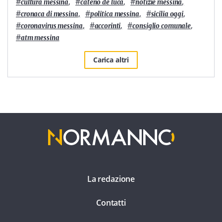
#
,
#
,
#
,
cultura messina
cateno de luca
notizie messina
#
,
#
,
#
,
cronaca di messina
politica messina
sicilia oggi
#
,
#
,
#
,
coronavirus messina
accorinti
consiglio comunale
#
atm messina
Carica altri
La redazione
Contatti