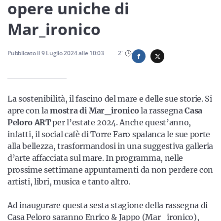
Sicilia
opere uniche di
Mar_ironico
Servizi
Pubblicato il
9 Luglio 2024
alle
10:03
2
'
La sostenibilità, il fascino del mare e delle sue storie. Si
Resta sempre aggiornato con le ultime news, iscriviti alla
apre con la
mostra di Mar_ironico
la rassegna
Casa
nostra newsletter
Peloro ART
per l’estate 2024. Anche quest’anno,
infatti, il social cafè di Torre Faro spalanca le sue porte
Iscriviti
alla bellezza, trasformandosi in una suggestiva galleria
d’arte affacciata sul mare. In programma, nelle
prossime settimane appuntamenti da non perdere con
artisti, libri, musica e tanto altro.
Ad inaugurare questa sesta stagione della rassegna di
Casa Peloro saranno Enrico & Jappo (Mar_ironico),