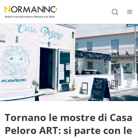
Notizie in tempo reale su Messina e la Sicilia
Attualità
Cronaca
Politica
Cultura
Lavoro
Società
Economia
Tornano le mostre di Casa
Sport
Peloro ART: si parte con le