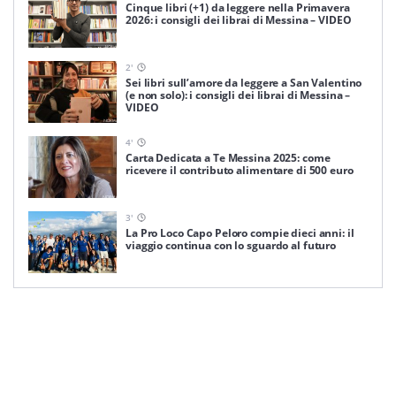
Cinque libri (+1) da leggere nella Primavera
2026: i consigli dei librai di Messina – VIDEO
2
'
Sei libri sull’amore da leggere a San Valentino
(e non solo): i consigli dei librai di Messina –
VIDEO
4
'
Carta Dedicata a Te Messina 2025: come
ricevere il contributo alimentare di 500 euro
3
'
La Pro Loco Capo Peloro compie dieci anni: il
viaggio continua con lo sguardo al futuro