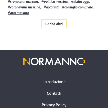
#
,
#
,
#
,
cronaca di messina
politica messina
sicilia oggi
#
,
#
,
#
,
coronavirus messina
accorinti
consiglio comunale
#
atm messina
Carica altri
La redazione
Contatti
Privacy Policy