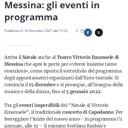
Sicilia
Messina: gli eventi in
programma
Servizi
Pubblicato il
14 Dicembre 2021
alle
11:22
2
'
Arriva il
Natale
anche al
Teatro Vittorio Emanuele di
Resta sempre aggiornato con le ultime news, iscriviti alla
Messina
che apre le porte per «vivere insieme tante
nostra newsletter
emozioni», come riporta il sottotitolo del programma
degli appuntamenti organizzati dall’Ente teatrale. Si
Iscriviti
comincia il
15 dicembre
e si prosegue, all’insegna della
musica e della danza, fino al
5 gennaio 2022
.
Tra gli
eventi imperdibili
del “Natale al Vittorio
Emanuele”, il tradizionale
concerto di Capodanno
. Per
festeggiare l’inizio del nuovo anno– in programma l’1
gennaio, alle 19 – il soprano Svetlana Kasbay e