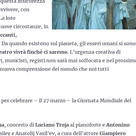
 questa insicurezza
avvivere, con
La loro
nuove circostanze, in
ccanti,
. Da quando esistono sul pianeta, gli esseri umani si sono
teatro vivrà finché ci saremo
. L’urgenza creativa di
ri, musicisti, registi non sarà mai soffocata e nel prossim
a nuova comprensione del mondo che noi tutti
per celebrare – il 27 marzo – la Giornata Mondiale del
na
, concerto di
Luciano Troja
al pianoforte e
Antonino
ailey e Anatolij Vasil’ev, a cura dell’attore
Giampiero