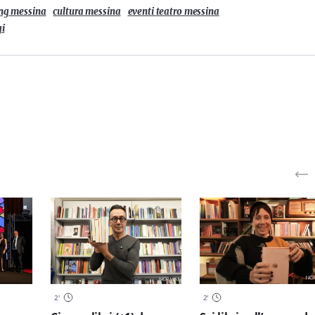
ing messina
cultura messina
eventi teatro messina
i
2
'
2
'