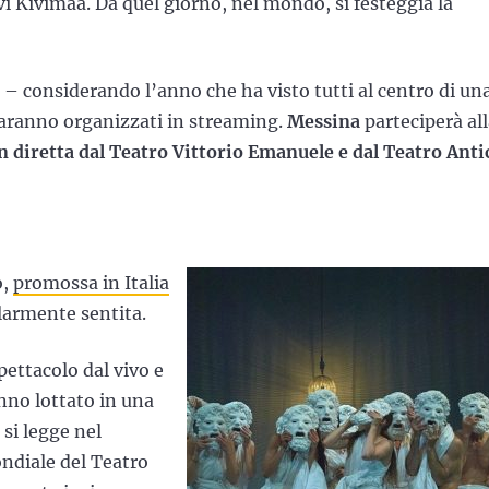
vi Kivimaa. Da quel giorno, nel mondo, si festeggia la
 – considerando l’anno che ha visto tutti al centro di un
aranno organizzati in streaming.
Messina
parteciperà al
n diretta dal Teatro Vittorio Emanuele e dal Teatro Anti
o,
promossa in Italia
olarmente sentita.
pettacolo dal vivo e
anno lottato in una
 si legge nel
ndiale del Teatro