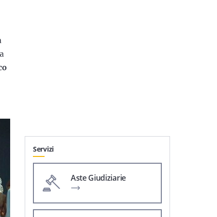
a
la
co
Servizi
Aste Giudiziarie