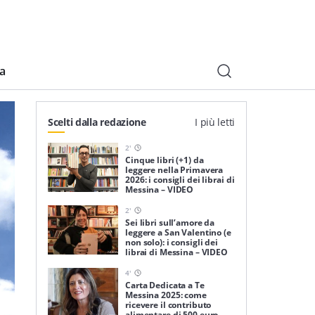
ia
Scelti dalla redazione
I più letti
2
'
Cinque libri (+1) da
leggere nella Primavera
2026: i consigli dei librai di
Messina – VIDEO
2
'
Sei libri sull’amore da
leggere a San Valentino (e
non solo): i consigli dei
librai di Messina – VIDEO
4
'
Carta Dedicata a Te
Messina 2025: come
ricevere il contributo
alimentare di 500 euro