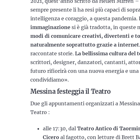
2021, quest’anno scritto da Hellen Mirren –
sempre presente li ha resi più capaci di sopr
intelligenza e coraggio, a questa pandemia. 
immaginazione
si è già tradotta, in queste 
modi di comunicare creativi, divertenti e to
naturalmente soprattutto grazie a internet
raccontate storie.
La bellissima cultura del 
scrittori, designer, danzatori, cantanti, atto
futuro rifiorirà con una nuova energia e un
condividiamo».
Messina festeggia il Teatro
Due gli appuntamenti organizzati a Messina 
Teatro :
alle 17:30, dal
Teatro Antico di Taormi
Cicero
al fagotto, con letture di Brett B