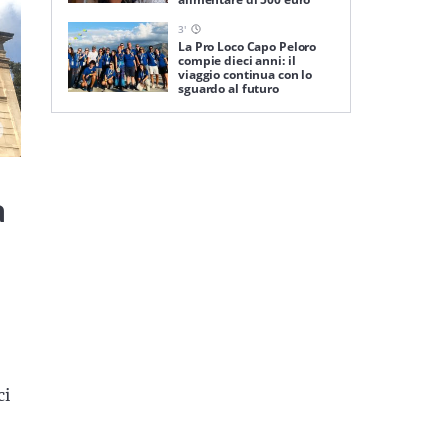
3
'
La Pro Loco Capo Peloro
compie dieci anni: il
viaggio continua con lo
sguardo al futuro
a
ci