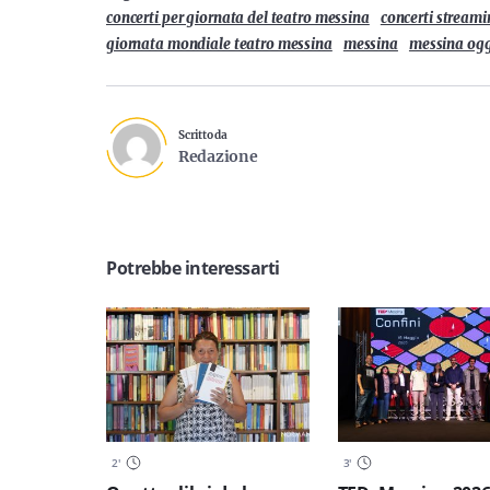
concerti per giornata del teatro messina
concerti stream
giornata mondiale teatro messina
messina
messina ogg
Scritto da
Redazione
Potrebbe interessarti
2
'
3
'