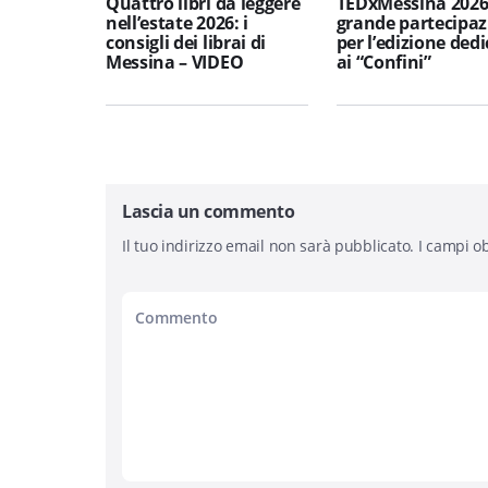
Quattro libri da leggere
TEDxMessina 2026
nell’estate 2026: i
grande partecipaz
consigli dei librai di
per l’edizione ded
Messina – VIDEO
ai “Confini”
Lascia un commento
Il tuo indirizzo email non sarà pubblicato.
I campi ob