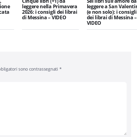
,
Cinque libri (+1) da
Sei libri sull’amore da
ione
leggere nella Primavera
leggere a San Valenti
icata
2026: i consigli dei librai
(e non solo): i consigli
di Messina – VIDEO
dei librai di Messina –
VIDEO
bligatori sono contrassegnati
*