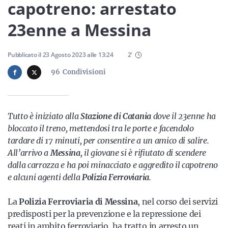
Sicilia
capotreno: arrestato
23enne a Messina
Servizi
Pubblicato il
23 Agosto 2023
alle
13:24
2
'
96
Condivisioni
Resta sempre aggiornato con le ultime news, iscriviti alla
Tutto è iniziato alla
Stazione di Catania
dove il 23enne ha
nostra newsletter
bloccato il treno, mettendosi tra le porte e facendolo
tardare di 17 minuti, per consentire a un amico di salire.
Iscriviti
All’arrivo a
Messina
, il giovane si è rifiutato di scendere
dalla carrozza e ha poi minacciato e aggredito il capotreno
e alcuni agenti della
Polizia Ferroviaria
.
La
Polizia Ferroviaria di Messina
, nel corso dei servizi
predisposti per la prevenzione e la repressione dei
reati in ambito ferroviario, ha tratto in arresto un