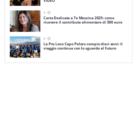
VIDEO
4
'
Carta Dedicata a Te Messina 2025: come
ricevere il contributo alimentare di 500 euro
3
'
La Pro Loco Capo Peloro compie dieci anni: il
viaggio continua con lo sguardo al futuro