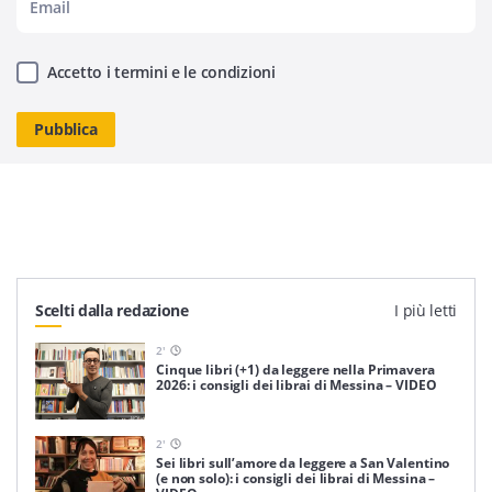
Accetto i termini e le condizioni
Scelti dalla redazione
I più letti
2
'
Cinque libri (+1) da leggere nella Primavera
2026: i consigli dei librai di Messina – VIDEO
2
'
Sei libri sull’amore da leggere a San Valentino
(e non solo): i consigli dei librai di Messina –