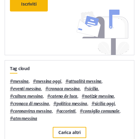
Iscriviti
Tag cloud
#
,
#
,
#
,
messina
messina oggi
attualità messina
#
,
#
,
#
,
eventi messina
cronaca messina
sicilia
#
,
#
,
#
,
cultura messina
cateno de luca
notizie messina
#
,
#
,
#
,
cronaca di messina
politica messina
sicilia oggi
#
,
#
,
#
,
coronavirus messina
accorinti
consiglio comunale
#
atm messina
Carica altri