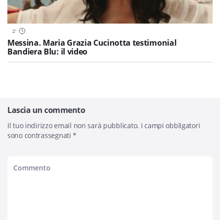
2
'
Messina. Maria Grazia Cucinotta testimonial
Bandiera Blu: il video
Lascia un commento
Il tuo indirizzo email non sarà pubblicato.
I campi obbligatori
sono contrassegnati
*