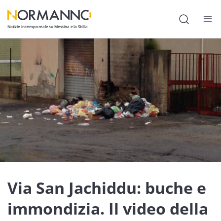
Notizie in tempo reale su Messina e la Sicilia
Attualità
Cronaca
Politica
Cultura
Lavoro
Società
Economia
Via San Jachiddu: buche e
Sport
immondizia. Il video della