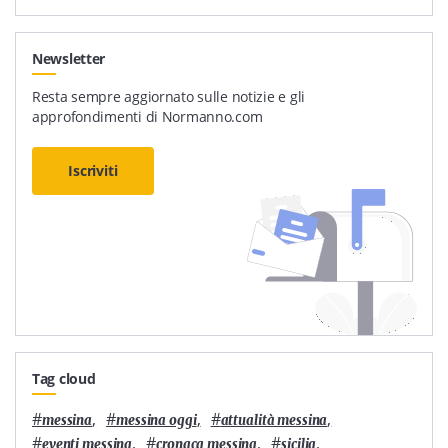
Newsletter
Resta sempre aggiornato sulle notizie e gli
approfondimenti di Normanno.com
Iscriviti
Tag cloud
#
,
#
,
#
,
messina
messina oggi
attualità messina
#
,
#
,
#
,
eventi messina
cronaca messina
sicilia