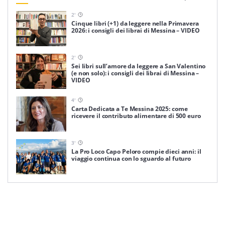
2
'
Cinque libri (+1) da leggere nella Primavera
2026: i consigli dei librai di Messina – VIDEO
2
'
Sei libri sull’amore da leggere a San Valentino
(e non solo): i consigli dei librai di Messina –
VIDEO
4
'
Carta Dedicata a Te Messina 2025: come
ricevere il contributo alimentare di 500 euro
3
'
La Pro Loco Capo Peloro compie dieci anni: il
viaggio continua con lo sguardo al futuro