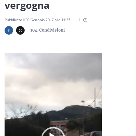
Sicilia
vergogna
Pubblicato il
30 Gennaio 2017
alle
11:25
1
'
104
Condivisioni
Servizi
Video
Player
Resta sempre aggiornato con le ultime news, iscriviti alla
nostra newsletter
Iscriviti