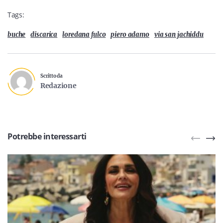
Tags:
buche
discarica
loredana fulco
piero adamo
via san jachiddu
Scritto da
Redazione
Potrebbe interessarti