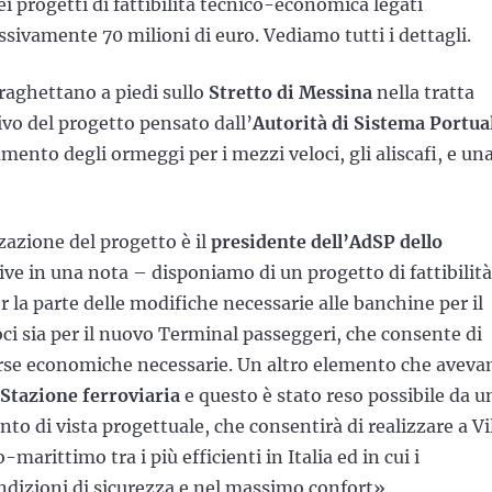
i progetti di fattibilità tecnico-economica legati
sivamente 70 milioni di euro. Vediamo tutti i dettagli.
traghettano a piedi sullo
Stretto di Messina
nella tratta
vo del progetto pensato dall’
Autorità di Sistema Portua
ento degli ormeggi per i mezzi veloci, gli aliscafi, e un
zazione del progetto è il
presidente dell’AdSP dello
ive in una nota – disponiamo di un progetto di fattibilità
 la parte delle modifiche necessarie alle banchine per il
i sia per il nuovo Terminal passeggeri, che consente di
sorse economiche necessarie. Un altro elemento che avev
 Stazione ferroviaria
e questo è stato reso possibile da u
to di vista progettuale, che consentirà di realizzare a Vi
arittimo tra i più efficienti in Italia ed in cui i
dizioni di sicurezza e nel massimo confort».