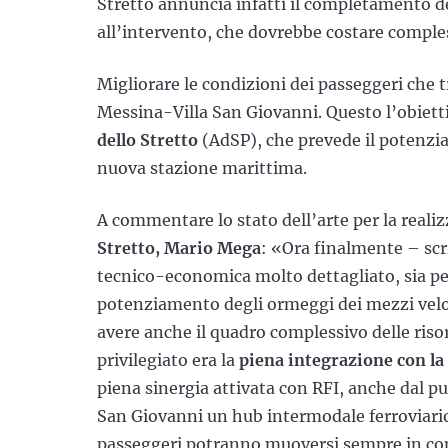
Stretto annuncia infatti il completamento de
all’intervento, che dovrebbe costare comples
Migliorare le condizioni dei passeggeri che 
Messina-Villa San Giovanni. Questo l’obietti
dello Stretto
(AdSP), che prevede il potenziam
nuova stazione marittima.
A commentare lo stato dell’arte per la realiz
Stretto, Mario Mega
: «Ora finalmente – scr
tecnico-economica molto dettagliato, sia per
potenziamento degli ormeggi dei mezzi veloc
avere anche il quadro complessivo delle ri
privilegiato era la
piena integrazione con la
piena sinergia attivata con RFI, anche dal pun
San Giovanni un hub intermodale ferroviario-m
passeggeri potranno muoversi sempre in con