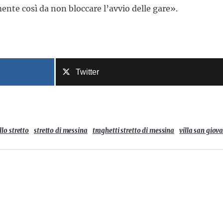
ente così da non bloccare l’avvio delle gare».
Twitter
lo stretto
stretto di messina
traghetti stretto di messina
villa san giov