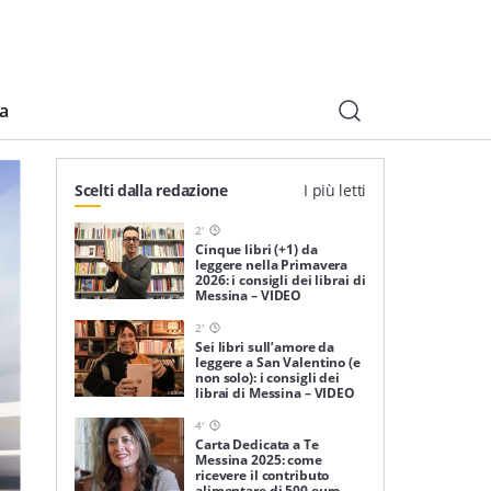
ia
Scelti dalla redazione
I più letti
2
'
Cinque libri (+1) da
leggere nella Primavera
2026: i consigli dei librai di
Messina – VIDEO
2
'
Sei libri sull’amore da
leggere a San Valentino (e
non solo): i consigli dei
librai di Messina – VIDEO
4
'
Carta Dedicata a Te
Messina 2025: come
ricevere il contributo
alimentare di 500 euro