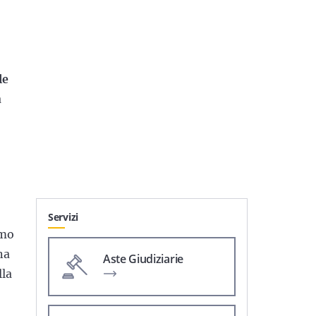
le
a
Servizi
amo
na
Aste Giudiziarie
lla