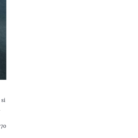
 si
i
 70