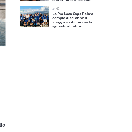
3
'
La Pro Loco Capo Peloro
compie dieci anni: il
viaggio continua con lo
sguardo al futuro
llo