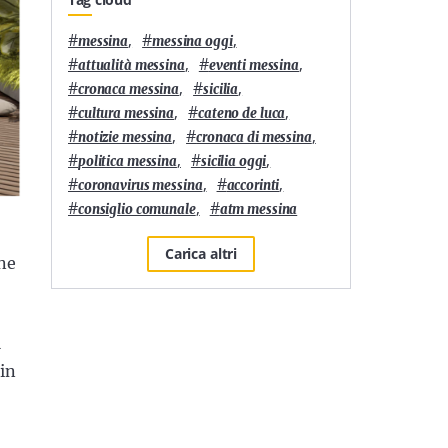
#
,
#
,
messina
messina oggi
#
,
#
,
attualità messina
eventi messina
#
,
#
,
cronaca messina
sicilia
#
,
#
,
cultura messina
cateno de luca
#
,
#
,
notizie messina
cronaca di messina
#
,
#
,
politica messina
sicilia oggi
#
,
#
,
coronavirus messina
accorinti
#
,
#
consiglio comunale
atm messina
Carica altri
one
a
 in