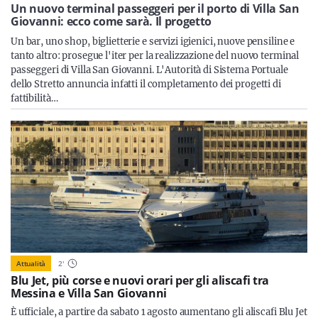
Sicilia
Un nuovo terminal passeggeri per il porto di Villa San
Giovanni: ecco come sarà. Il progetto
Un bar, uno shop, biglietterie e servizi igienici, nuove pensiline e
tanto altro: prosegue l'iter per la realizzazione del nuovo terminal
passeggeri di Villa San Giovanni. L'Autorità di Sistema Portuale
Servizi
dello Stretto annuncia infatti il completamento dei progetti di
fattibilità…
Resta sempre aggiornato con le ultime news, iscriviti alla
nostra newsletter
Iscriviti
Attualità
2
'
Blu Jet, più corse e nuovi orari per gli aliscafi tra
Messina e Villa San Giovanni
È ufficiale, a partire da sabato 1 agosto aumentano gli aliscafi Blu Jet