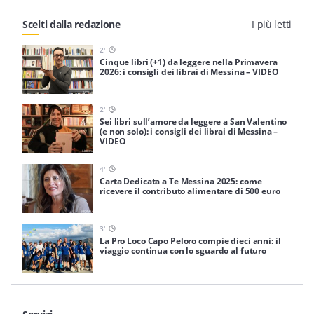
Scelti dalla redazione
I più letti
2
'
Cinque libri (+1) da leggere nella Primavera
2026: i consigli dei librai di Messina – VIDEO
2
'
Sei libri sull’amore da leggere a San Valentino
(e non solo): i consigli dei librai di Messina –
VIDEO
4
'
Carta Dedicata a Te Messina 2025: come
ricevere il contributo alimentare di 500 euro
3
'
La Pro Loco Capo Peloro compie dieci anni: il
viaggio continua con lo sguardo al futuro