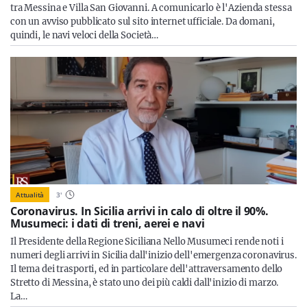
tra Messina e Villa San Giovanni. A comunicarlo è l'Azienda stessa
con un avviso pubblicato sul sito internet ufficiale. Da domani,
quindi, le navi veloci della Società…
Attualità
3
'
Coronavirus. In Sicilia arrivi in calo di oltre il 90%.
Musumeci: i dati di treni, aerei e navi
Il Presidente della Regione Siciliana Nello Musumeci rende noti i
numeri degli arrivi in Sicilia dall'inizio dell'emergenza coronavirus.
Il tema dei trasporti, ed in particolare dell'attraversamento dello
Stretto di Messina, è stato uno dei più caldi dall'inizio di marzo.
La…