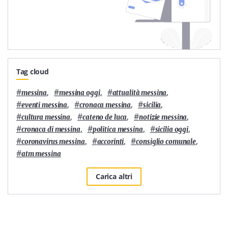
Tag cloud
#
,
#
,
#
,
messina
messina oggi
attualità messina
#
,
#
,
#
,
eventi messina
cronaca messina
sicilia
#
,
#
,
#
,
cultura messina
cateno de luca
notizie messina
#
,
#
,
#
,
cronaca di messina
politica messina
sicilia oggi
#
,
#
,
#
,
coronavirus messina
accorinti
consiglio comunale
#
atm messina
Carica altri