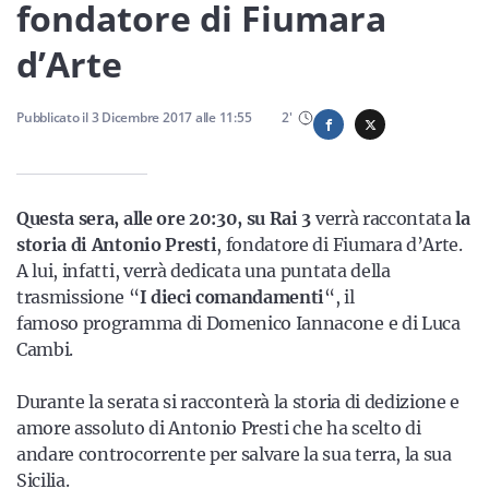
Sicilia
fondatore di Fiumara
d’Arte
Servizi
Pubblicato il
3 Dicembre 2017
alle
11:55
2
'
Questa sera, alle ore 20:30, su Rai 3
verrà raccontata
la
Resta sempre aggiornato con le ultime news, iscriviti alla
storia di Antonio Presti
, fondatore di Fiumara d’Arte.
nostra newsletter
A lui, infatti, verrà dedicata una puntata della
trasmissione “
I dieci comandamenti
“, il
Iscriviti
famoso programma di Domenico Iannacone e di Luca
Cambi.
Durante la serata si racconterà la storia di dedizione e
amore assoluto di Antonio Presti che ha scelto di
andare controcorrente per salvare la sua terra, la sua
Sicilia.