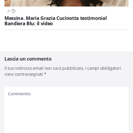
2
'
Messina. Maria Grazia Cucinotta testimonial
Bandiera Blu: il video
Lascia un commento
Il tuo indirizzo email non sarà pubblicato.
I campi obbligatori
sono contrassegnati
*