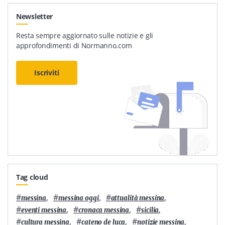
Newsletter
Resta sempre aggiornato sulle notizie e gli
approfondimenti di Normanno.com
Iscriviti
Tag cloud
#
,
#
,
#
,
messina
messina oggi
attualità messina
#
,
#
,
#
,
eventi messina
cronaca messina
sicilia
#
,
#
,
#
,
cultura messina
cateno de luca
notizie messina