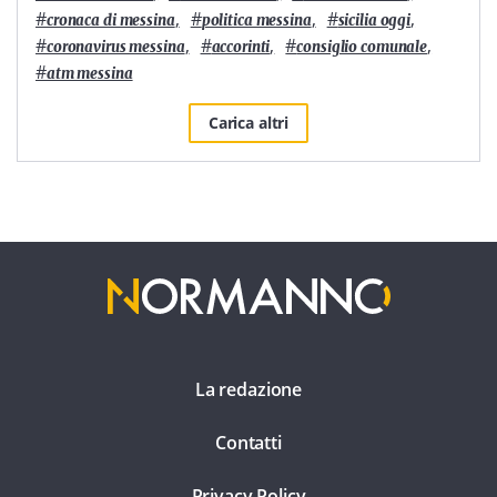
#
,
#
,
#
,
cronaca di messina
politica messina
sicilia oggi
#
,
#
,
#
,
coronavirus messina
accorinti
consiglio comunale
#
atm messina
Carica altri
La redazione
Contatti
Privacy Policy