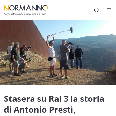
Notizie in tempo reale su Messina e la Sicilia
Attualità
Cronaca
Politica
Cultura
Lavoro
Società
Economia
Stasera su Rai 3 la storia
Sport
di Antonio Presti,