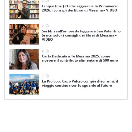
2
'
Cinque libri (+1) da leggere nella Primavera
2026: i consigli dei librai di Messina – VIDEO
2
'
Sei libri sull’amore da leggere a San Valentino
(e non solo): i consigli dei librai di Messina –
VIDEO
4
'
Carta Dedicata a Te Messina 2025: come
ricevere il contributo alimentare di 500 euro
3
'
La Pro Loco Capo Peloro compie dieci anni: il
viaggio continua con lo sguardo al futuro