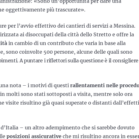
ministrazione: «Sono un’opportunità per dare una
e oggettivamente più trascurate».
 per l’avvio effettivo dei cantieri di servizi a Messina.
irizzata ai disoccupati della città dello Stretto e offre la
ità
in cambio di un contributo che varia in base alla
e, sono coinvolte 500 persone, alcune delle quali sono
mpimenti.
A puntare i riflettori sulla questione è il consigliere
una nota – i motivi di questi
rallentamenti nelle proced
n molti sono stati sottoposti a visita, mentre solo ora
me visite risultino già quasi superate o distanti dall’effett
i d’Italia – un altro adempimento che si sarebbe dovuto
lle
posizioni assicurative
che mi risultino ancora in esse