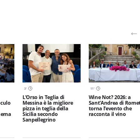
3
'
11
'
L’Orso in Teglia di
Wine Not? 2026: a
iculo
Messina è la migliore
Sant’Andrea di Rome
pizza in teglia della
torna l’evento che
inema
Sicilia secondo
racconta il vino
Sanpellegrino