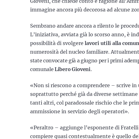
Gioveni, che chiede conto e ragione all’Am
immagine ancora più decorosa ad alcune zon
Sembrano andare ancora a rilento le procedure
L’iniziativa, avviata già lo scorso anno, è ind
possibilità di svolgere
lavori utili alla comun
numerosità del nucleo familiare. Attualment
state convocate già a giugno per i primi ade
comunale
Libero Gioven
i
.
«Non si riescono a comprendere – scrive in 
soprattutto perché già da diverse settimane i
tanti altri, col paradossale rischio che le pri
ammissione in servizio degli operatori».
«Peraltro – aggiunge l’esponente di Fratell
compiere quasi contestualmente è quello de