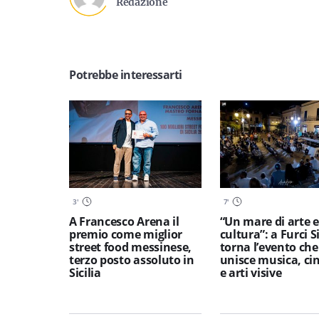
Redazione
Potrebbe interessarti
3
'
7
'
A Francesco Arena il
“Un mare di arte e
premio come miglior
cultura”: a Furci S
street food messinese,
torna l’evento che
terzo posto assoluto in
unisce musica, c
Sicilia
e arti visive