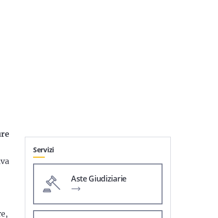
ure
Servizi
iva
Aste Giudiziarie
re,