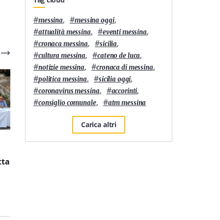
#
,
#
,
messina
messina oggi
#
,
#
,
attualità messina
eventi messina
#
,
#
,
cronaca messina
sicilia
#
,
#
,
cultura messina
cateno de luca
#
,
#
,
notizie messina
cronaca di messina
#
,
#
,
politica messina
sicilia oggi
#
,
#
,
coronavirus messina
accorinti
#
,
#
consiglio comunale
atm messina
Carica altri
6
'
3
'
Residenze universitarie:
È L’Orso di Messina la
tta
Banca Europea per gli
pizzeria siciliana più
Investimenti e Yugo
longeva nella 50 Top
affiancheranno
Pizza Italia 2026
Zanklon