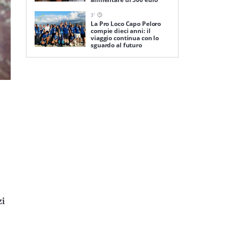
3
'
La Pro Loco Capo Peloro
compie dieci anni: il
viaggio continua con lo
sguardo al futuro
zi