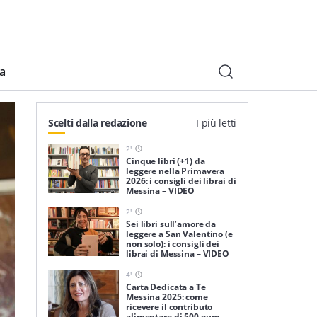
ia
Scelti dalla redazione
I più letti
2
'
Cinque libri (+1) da
leggere nella Primavera
2026: i consigli dei librai di
Messina – VIDEO
2
'
Sei libri sull’amore da
leggere a San Valentino (e
non solo): i consigli dei
librai di Messina – VIDEO
4
'
Carta Dedicata a Te
Messina 2025: come
ricevere il contributo
alimentare di 500 euro