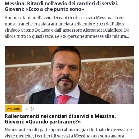
Sicilia
Messina. Ritardi nell’avvio dei cantieri di servizi.
Gioveni: «Ecco a che punto sono»
Ancora ritardi nell'avvio dei cantieri di servizi a Messina, la cui
nuova tranche era stata annunciata a dicembre 2021 dall'allora
sindaco Cateno De Luca e dall'assessore Alessandra Calafiore. Da
Servizi
allora tutto (o quasi) tace. Le 500 persone ammesse alla misura…
Resta sempre aggiornato con le ultime news, iscriviti alla
nostra newsletter
Iscriviti
Attualità
2
'
Rallentamenti nei cantieri di servizi a Messina.
Gioveni: «Quando partiranno?»
Nonostante molti partecipanti abbiano già effettuato le necessarie
visite mediche, i cantieri di servizi a Messina non sono ancora