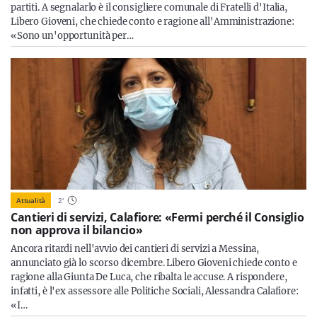
partiti. A segnalarlo è il consigliere comunale di Fratelli d'Italia,
Libero Gioveni, che chiede conto e ragione all'Amministrazione:
«Sono un'opportunità per…
Attualità
2
'
Cantieri di servizi, Calafiore: «Fermi perché il Consiglio
non approva il bilancio»
Ancora ritardi nell'avvio dei cantieri di servizi a Messina,
annunciato già lo scorso dicembre. Libero Gioveni chiede conto e
ragione alla Giunta De Luca, che ribalta le accuse. A rispondere,
infatti, è l'ex assessore alle Politiche Sociali, Alessandra Calafiore:
«I…