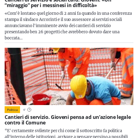
“miraggio” per i messinesi in difficoltà»
«Com'è lontano quel giorno di 2 anni fa quando in una conferenza
stampa il sindaco Accorinti e il suo assessore ai servizi sociali
annunciavano l'imminente avvio dei cantieri di servizio
presentando ben 26 progetti che avrebbero dovuto dare una
boccata…
Politica
4
'
Cantieri di servizio. Gioveni pensa ad un’azione legale
contro il Comune
“E' certamente svilente per chi come il sottoscritto fa politica
all'interno delle istituzioni, arrivare a pensare persino a possibili