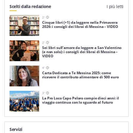
Scelti dalla redazione
I più letti
2
'
Cinque libri (+1) da leggere nella Primavera
2026: i consigli dei librai di Messina – VIDEO
2
'
Sei libri sull’amore da leggere a San Valentino
(e non solo): i consigli dei librai di Messina –
VIDEO
4
'
Carta Dedicata a Te Messina 2025: come
ricevere il contributo alimentare di 500 euro
3
'
La Pro Loco Capo Peloro compie dieci anni: il
viaggio continua con lo sguardo al futuro
Servizi