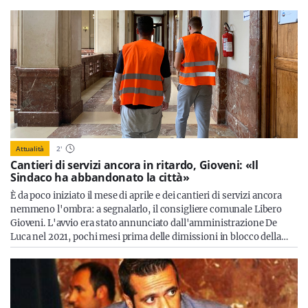
Attualità
2
'
Cantieri di servizi ancora in ritardo, Gioveni: «Il
Sindaco ha abbandonato la città»
È da poco iniziato il mese di aprile e dei cantieri di servizi ancora
nemmeno l'ombra: a segnalarlo, il consigliere comunale Libero
Gioveni. L'avvio era stato annunciato dall'amministrazione De
Luca nel 2021, pochi mesi prima delle dimissioni in blocco della…