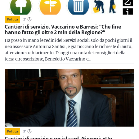
Politica
2
'
Cantieri di servizio. Vaccarino e Barresi: “Che fine
hanno fatto gli oltre 2 mln della Regione?”
Ha preso in mano le redini dei Servizi sociali solo da pochi giorni il
neo assessore Antonina Santisi, e già fioccano le richieste di aiuto,
attenzione o chiarimento. Di oggi una nota dei consiglieri della
terza circoscrizione, Benedetto Vaccarino e…
Politica
3
'
Cantieri di servizio e social card. Gioveni: «Un