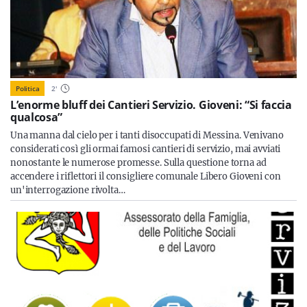
Politica
2
'
L’enorme bluff dei Cantieri Servizio. Gioveni: “Si faccia
qualcosa”
Una manna dal cielo per i tanti disoccupati di Messina. Venivano
considerati così gli ormai famosi cantieri di servizio, mai avviati
nonostante le numerose promesse. Sulla questione torna ad
accendere i riflettori il consigliere comunale Libero Gioveni con
un'interrogazione rivolta…