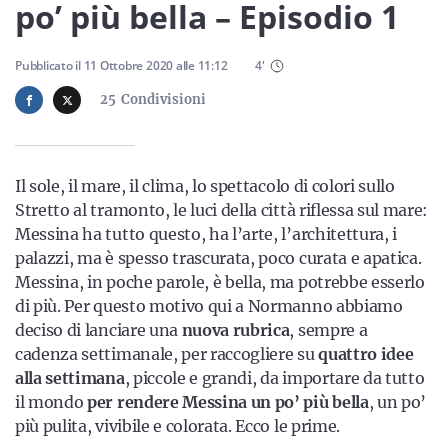
Sicilia
po’ più bella – Episodio 1
Pubblicato il
11 Ottobre 2020
alle
11:12
4
'
25
Condivisioni
Servizi
Il sole, il mare, il clima, lo spettacolo di colori sullo
Stretto al tramonto, le luci della città riflessa sul mare:
Resta sempre aggiornato con le ultime news, iscriviti alla
Messina ha tutto questo, ha l’arte, l’architettura, i
nostra newsletter
palazzi, ma è spesso trascurata, poco curata e apatica.
Iscriviti
Messina, in poche parole, è bella, ma potrebbe esserlo
di più. Per questo motivo qui a Normanno abbiamo
deciso di lanciare una
nuova rubrica
, sempre a
cadenza settimanale, per raccogliere su
quattro idee
alla settimana
, piccole e grandi, da importare da tutto
il mondo
per rendere Messina un po’ più bella
, un po’
più pulita, vivibile e colorata. Ecco le prime.