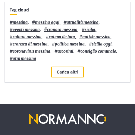
Tag cloud
#
,
#
,
#
,
messina
messina oggi
attualità messina
#
,
#
,
#
,
eventi messina
cronaca messina
sicilia
#
,
#
,
#
,
cultura messina
cateno de luca
notizie messina
#
,
#
,
#
,
cronaca di messina
politica messina
sicilia oggi
#
,
#
,
#
,
coronavirus messina
accorinti
consiglio comunale
#
atm messina
Carica altri