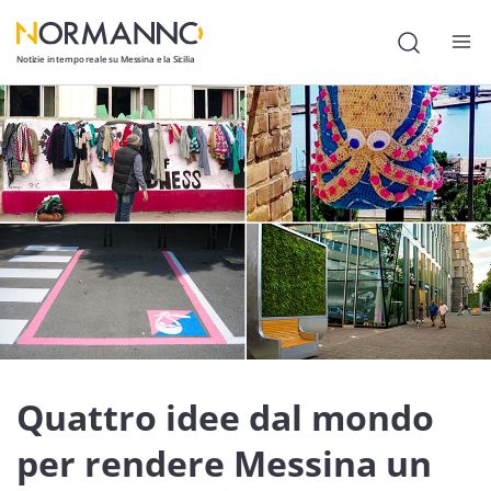
Notizie in tempo reale su Messina e la Sicilia
Attualità
Cronaca
Politica
Cultura
Lavoro
Società
Economia
Quattro idee dal mondo
Sport
per rendere Messina un