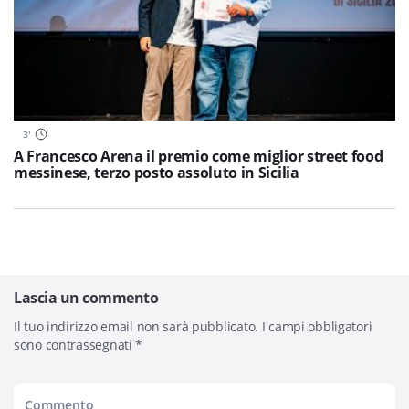
3
'
A Francesco Arena il premio come miglior street food
messinese, terzo posto assoluto in Sicilia
Lascia un commento
Il tuo indirizzo email non sarà pubblicato.
I campi obbligatori
sono contrassegnati
*