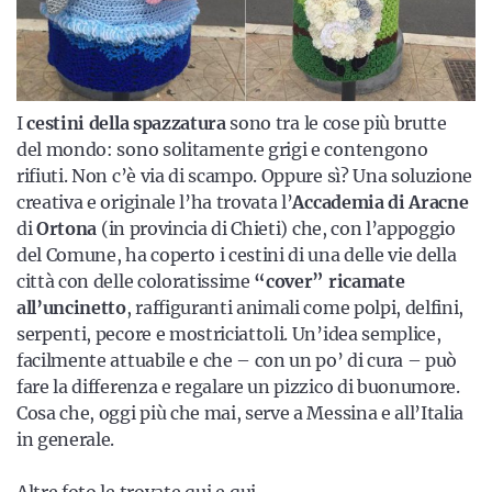
I
cestini della spazzatura
sono tra le cose più brutte
del mondo: sono solitamente grigi e contengono
rifiuti. Non c’è via di scampo. Oppure sì? Una soluzione
creativa e originale l’ha trovata l’
Accademia di Aracne
di
Ortona
(in provincia di Chieti) che, con l’appoggio
del Comune, ha coperto i cestini di una delle vie della
città con delle coloratissime
“cover” ricamate
all’uncinetto
, raffiguranti animali come polpi, delfini,
serpenti, pecore e mostriciattoli. Un’idea semplice,
facilmente attuabile e che – con un po’ di cura – può
fare la differenza e regalare un pizzico di buonumore.
Cosa che, oggi più che mai, serve a Messina e all’Italia
in generale.
Altre foto le trovate
qui
e
qui.