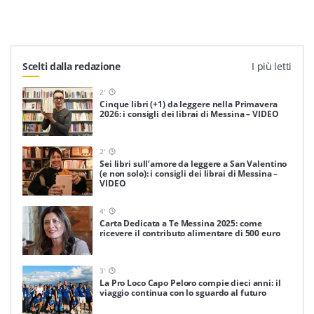
Scelti dalla redazione
I più letti
2
'
Cinque libri (+1) da leggere nella Primavera
2026: i consigli dei librai di Messina – VIDEO
2
'
Sei libri sull’amore da leggere a San Valentino
(e non solo): i consigli dei librai di Messina –
VIDEO
4
'
Carta Dedicata a Te Messina 2025: come
ricevere il contributo alimentare di 500 euro
3
'
La Pro Loco Capo Peloro compie dieci anni: il
viaggio continua con lo sguardo al futuro