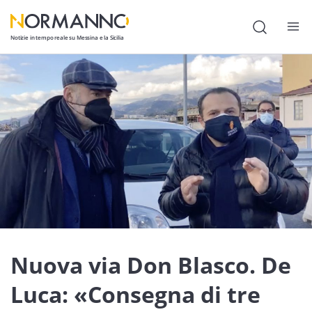
Notizie in tempo reale su Messina e la Sicilia
Attualità
Cronaca
Politica
Cultura
Lavoro
Società
Economia
Nuova via Don Blasco. De
Sport
Luca: «Consegna di tre