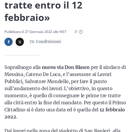
Sicilia
tratte entro il 12
febbraio»
Servizi
Pubblicato il
27 Gennaio 2022
alle
9:07
3
'
70
Condivisioni
Resta sempre aggiornato con le ultime news, iscriviti alla
Sopralluogo alla
nuova via Don Blasco
per il sindaco di
nostra newsletter
Messina, Cateno De Luca, e l’assessore ai Lavori
Pubblici, Salvatore Mondello, per fare il punto
Iscriviti
sull’andamento dei lavori. L’obiettivo, in questo
momento, è quello di consegnare le prime tre tratte
alla città entro la fine del mandato. Per questo il Primo
Cittadino si è dato una data ed è quella del
12 febbraio
2022
.
Dai lavori nella zona del viadotto di San Ranieri, alla