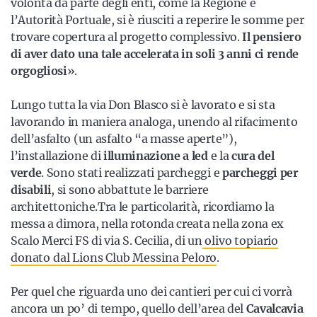
volontà da parte degli enti, come la Regione e
l’Autorità Portuale, si è riusciti a reperire le somme per
trovare copertura al progetto complessivo.
Il pensiero
di aver dato una tale accelerata in soli 3 anni ci rende
orgogliosi
».
Lungo tutta la via Don Blasco si è lavorato e si sta
lavorando in maniera analoga, unendo al rifacimento
dell’asfalto (un asfalto “a masse aperte”),
l’installazione di
illuminazione a led
e la
cura del
verde
. Sono stati realizzati parcheggi e
parcheggi per
disabili
, si sono abbattute le barriere
architettoniche.Tra le particolarità, ricordiamo la
messa a dimora, nella rotonda creata nella zona ex
Scalo Merci FS di via S. Cecilia, di un
olivo topiario
donato dal Lions Club Messina Peloro
.
Per quel che riguarda uno dei cantieri per cui ci vorrà
ancora un po’ di tempo, quello dell’area del
Cavalcavia