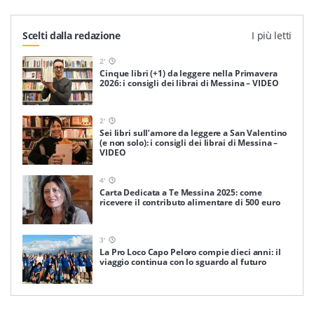
Scelti dalla redazione
I più letti
2
'
Cinque libri (+1) da leggere nella Primavera
2026: i consigli dei librai di Messina – VIDEO
2
'
Sei libri sull’amore da leggere a San Valentino
(e non solo): i consigli dei librai di Messina –
VIDEO
4
'
Carta Dedicata a Te Messina 2025: come
ricevere il contributo alimentare di 500 euro
3
'
La Pro Loco Capo Peloro compie dieci anni: il
viaggio continua con lo sguardo al futuro