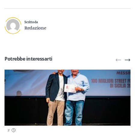
Scritto da
Redazione
Potrebbe interessarti
3
'