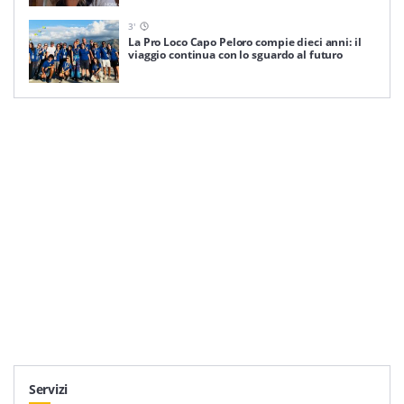
3
'
La Pro Loco Capo Peloro compie dieci anni: il
viaggio continua con lo sguardo al futuro
Servizi