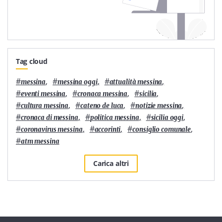
Tag cloud
#
,
#
,
#
,
messina
messina oggi
attualità messina
#
,
#
,
#
,
eventi messina
cronaca messina
sicilia
#
,
#
,
#
,
cultura messina
cateno de luca
notizie messina
#
,
#
,
#
,
cronaca di messina
politica messina
sicilia oggi
#
,
#
,
#
,
coronavirus messina
accorinti
consiglio comunale
#
atm messina
Carica altri