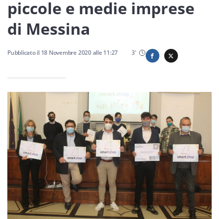
Sicilia
piccole e medie imprese
di Messina
Servizi
Pubblicato il
18 Novembre 2020
alle
11:27
3
'
Resta sempre aggiornato con le ultime news, iscriviti alla
nostra newsletter
Iscriviti