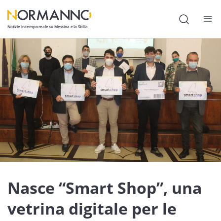
Notizie in tempo reale su Messina e la Sicilia
Attualità
Cronaca
Politica
Cultura
Lavoro
Società
Economia
Nasce “Smart Shop”, una
Sport
vetrina digitale per le