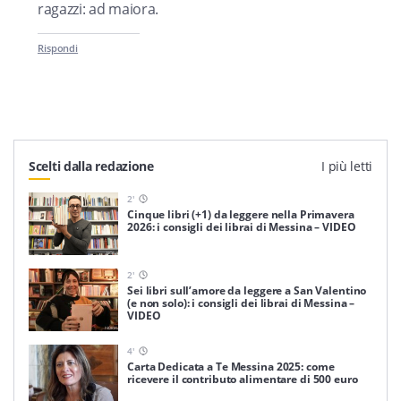
ragazzi: ad maiora.
Rispondi
Scelti dalla redazione
I più letti
2
'
Cinque libri (+1) da leggere nella Primavera
2026: i consigli dei librai di Messina – VIDEO
2
'
Sei libri sull’amore da leggere a San Valentino
(e non solo): i consigli dei librai di Messina –
VIDEO
4
'
Carta Dedicata a Te Messina 2025: come
ricevere il contributo alimentare di 500 euro