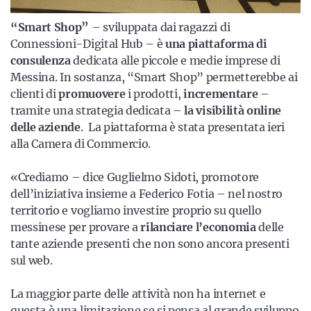
“Smart Shop”
– sviluppata dai ragazzi di
Connessioni-Digital Hub – è
una piattaforma di
consulenza
dedicata alle piccole e medie imprese di
Messina. In sostanza, “Smart Shop” permetterebbe ai
clienti di
promuovere
i prodotti,
incrementare
–
tramite una strategia dedicata –
la visibilità online
delle aziende
. La piattaforma è stata presentata ieri
alla Camera di Commercio.
«Crediamo – dice Guglielmo Sidoti, promotore
dell’iniziativa insieme a Federico Fotia – nel nostro
territorio e vogliamo investire proprio su quello
messinese per provare a
rilanciare l’economia
delle
tante aziende presenti che non sono ancora presenti
sul web.
La maggior parte delle attività non ha internet e
questa è una limitazione se si pensa al grande sviluppo