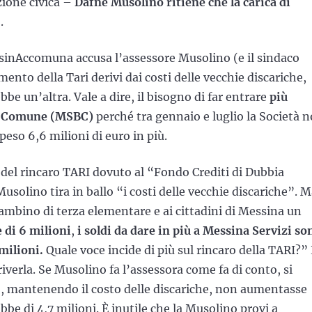
azione civica –
Dafne Musolino ritiene che la carica di
.
sinAccomuna accusa l’assessore Musolino (e il sindaco
ento della Tari derivi dai costi delle vecchie discariche,
bbe un’altra. Vale a dire, il bisogno di far entrare
più
ene Comune (MSBC)
perché tra gennaio e luglio la Società 
peso 6,6 milioni di euro in più.
 del rincaro TARI dovuto al “Fondo Crediti di Dubbia
solino tira in ballo “i costi delle vecchie discariche”. 
bambino di terza elementare e ai cittadini di Messina un
 di 6 milioni
,
i soldi da dare in più a Messina Servizi so
 milioni.
Quale voce incide di più sul rincaro della TARI?”
riverla. Se Musolino fa l’assessora come fa di conto, si
–, mantenendo il costo delle discariche, non aumentasse
bbe di 4,7 milioni. È inutile che la Musolino provi a