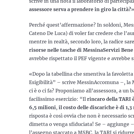
scrive in una nota il laboratorio di partecip
assessore serva a prendere in giro la città?
»
Perché quest’affermazione? In soldoni, Mes
Cateno De Luca) di voler far credere che l’aum
mentre in realtà, secondo loro, la radice sare
risorse nelle tasche di MessinaServizi B
avrebbe rispettato il PEF vigente e avrebbe s
«Dopo la tabellina che smentiva la favoletta
Esigibilità” – scrive MessinAccomuna –, la Mu
ci è o ci fa? Proponiamo all’assessora, a un 
facilissimo esercizio: “Il
rincaro della TARI è
6,5 milioni
,
il costo delle discariche è di 1,3
risposta è così ovvia che non è necessario sc
dimetta o venga sfiduciata! Se – aggiunge 
l’assegno staccato a MSBC, la TARI si ridurre