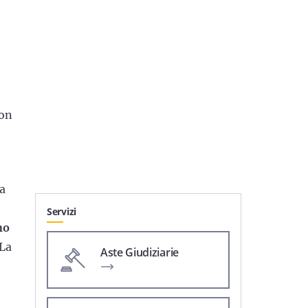
non
Ma
Servizi
no
 La
Aste Giudiziarie