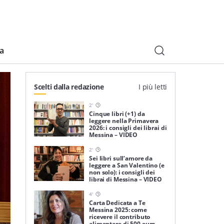
ia
Scelti dalla redazione
I più letti
2
'
Cinque libri (+1) da
leggere nella Primavera
2026: i consigli dei librai di
Messina – VIDEO
2
'
Sei libri sull’amore da
leggere a San Valentino (e
non solo): i consigli dei
librai di Messina – VIDEO
4
'
Carta Dedicata a Te
Messina 2025: come
ricevere il contributo
alimentare di 500 euro