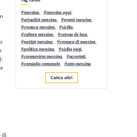
#
,
#
,
messina
messina oggi
to
#
,
#
,
attualità messina
eventi messina
#
,
#
,
cronaca messina
sicilia
#
,
#
,
cultura messina
cateno de luca
#
,
#
,
io
notizie messina
cronaca di messina
#
,
#
,
politica messina
sicilia oggi
o
#
,
#
,
coronavirus messina
accorinti
i
:
#
,
#
consiglio comunale
atm messina
da
Carica altri
 di