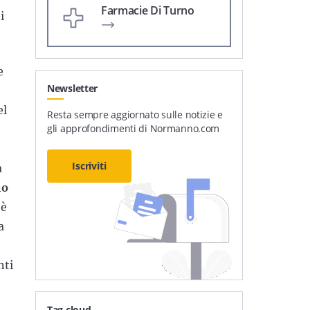
Farmacie Di Turno
i
e
Newsletter
el
Resta sempre aggiornato sulle notizie e
gli approfondimenti di Normanno.com
Iscriviti
a
io
’è
a
nti
Tag cloud