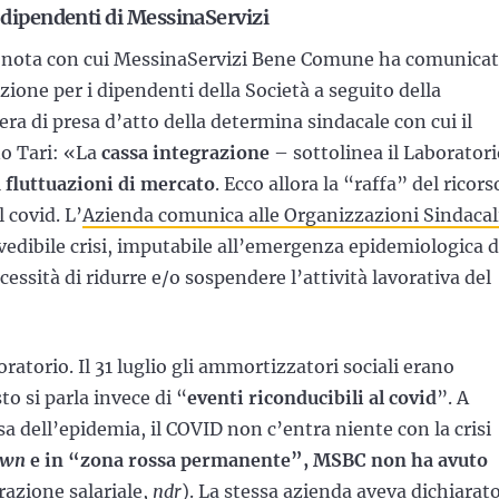
i dipendenti di MessinaServizi
 nota con cui MessinaServizi Bene Comune ha comunica
zione per i dipendenti della Società a seguito della
ra di presa d’atto della determina sindacale con cui il
no Tari: «La
cassa integrazione
– sottolinea il Laborator
 fluttuazioni di mercato
. Ecco allora la “raffa” del ricors
 covid. L’
Azienda comunica alle Organizzazioni Sindacal
vedibile crisi, imputabile all’emergenza epidemiologica 
sità di ridurre e/o sospendere l’attività lavorativa del
ratorio. Il 31 luglio gli ammortizzatori sociali erano
to si parla invece di “
eventi riconducibili al covid
”. A
sa dell’epidemia, il COVID non c’entra niente con la crisi
own
e in “zona rossa permanente”, MSBC non ha avuto
azione salariale,
ndr
). La stessa azienda aveva dichiarato