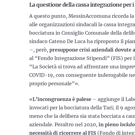
La questione della cassa integrazione per 
A questo punto, MessinAccomuna ricorda la
alle organizzazioni sindacali la cassa integra
bocciatura in Consiglio Comunale della delibe
sindaco Cateno De Luca ha riproposto il pia
–, però,
presuppone crisi aziendali
dovute a
al “Fondo Integrazione Stipendi” (FIS) per il
“La Società si trova ad affrontare una impre
COVID-19, con conseguente inderogabile neces
proprio personale”».
«
L’incongruenza è palese
– aggiunge il Labo
invocati per la bocciatura della Tari; il 9 agos
meno che la delibera sia stata bocciata a cau
aziendale. Peraltro nel 2020,
in pieno
lockd
necessità di ricorrere al FIS
(Fondo di integr