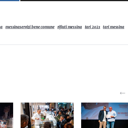
na
messinaservizi bene comune
rifiuti messina
tari 2021
tari messina