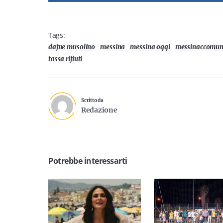
Tags:
dafne musolino
messina
messina oggi
messinaccomu
tassa rifiuti
Scritto da
Redazione
Potrebbe interessarti