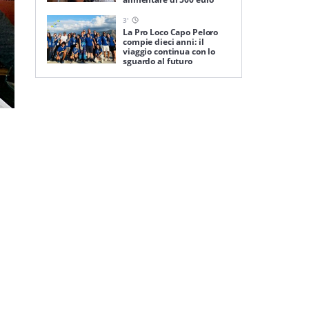
3
'
La Pro Loco Capo Peloro
compie dieci anni: il
viaggio continua con lo
sguardo al futuro