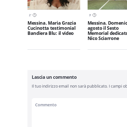
2
'
3
'
Messina. Maria Grazia
Messina. Domenic
Cucinotta testimonial
agosto il Sesto
Bandiera Blu: il video
Memorial dedicat
Nico Sciarrone
Lascia un commento
Il tuo indirizzo email non sarà pubblicato.
I campi ob