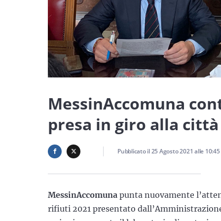
MessinAccomuna contr
presa in giro alla citt
Pubblicato il
25 Agosto 2021
alle
10:45
MessinAccomuna
punta nuovamente l’atten
rifiuti 2021 presentato dall’Amministrazion