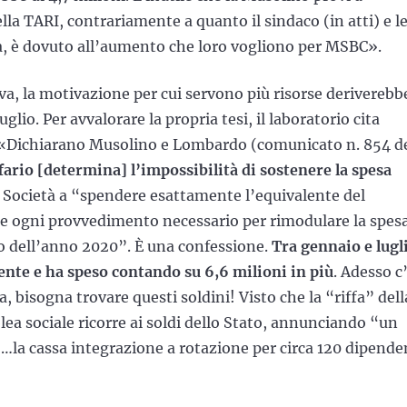
la TARI, contrariamente a quanto il sindaco (in atti) e le
ttà, è dovuto all’aumento che loro vogliono per MSBC».
, la motivazione per cui servono più risorse deriverebb
uglio. Per avvalorare la propria tesi, il laboratorio cita
 «Dichiarano Musolino e Lombardo (comunicato n. 854 d
fario [determina] l’impossibilità di sostenere la spesa
a Società a “spendere esattamente l’equivalente del
are ogni provvedimento necessario per rimodulare la spes
vo dell’anno 2020”. È una confessione.
Tra gennaio e lugl
ente e ha speso contando su 6,6 milioni in più
. Adesso c
ffa, bisogna trovare questi soldini! Visto che la “riffa” dell
lea sociale ricorre ai soldi dello Stato, annunciando “un
“…la cassa integrazione a rotazione per circa 120 dipende