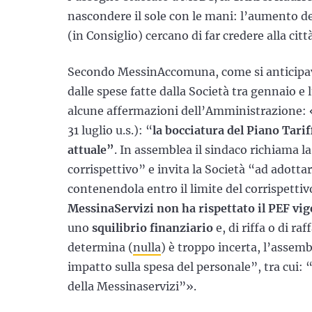
nascondere il sole con le mani: l’aumento del
(in Consiglio) cercano di far credere alla ci
Secondo MessinAccomuna, come si anticipava
dalle spese fatte dalla Società tra gennaio e l
alcune affermazioni dell’Amministrazione:
31 luglio u.s.): “
la bocciatura del Piano Tarif
attuale”
. In assemblea il sindaco richiama l
corrispettivo” e invita la Società “ad adott
contenendola entro il limite del corrispetti
MessinaServizi non ha rispettato il PEF vig
uno
squilibrio finanziario
e, di riffa o di ra
determina (
nulla
) è troppo incerta, l’assemb
impatto sulla spesa del personale”, tra cui: 
della Messinaservizi”».