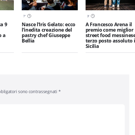
7
'
3
'
a 9
Nasce l’Iris Gelato: ecco
A Francesco Arena il
l’inedita creazione del
premio come miglior
o a
pastry chef Giuseppe
street food messinese
Bellia
terzo posto assoluto 
Sicilia
bligatori sono contrassegnati
*