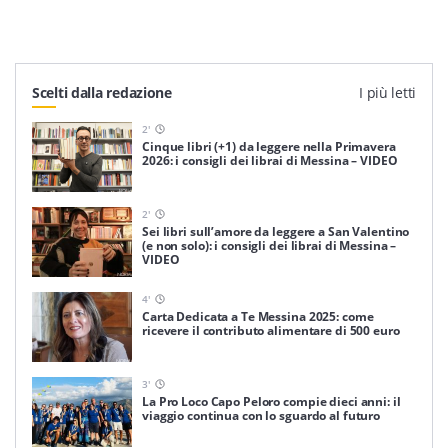
Scelti dalla redazione
I più letti
2
'
Cinque libri (+1) da leggere nella Primavera
2026: i consigli dei librai di Messina – VIDEO
2
'
Sei libri sull’amore da leggere a San Valentino
(e non solo): i consigli dei librai di Messina –
VIDEO
4
'
Carta Dedicata a Te Messina 2025: come
ricevere il contributo alimentare di 500 euro
3
'
La Pro Loco Capo Peloro compie dieci anni: il
viaggio continua con lo sguardo al futuro