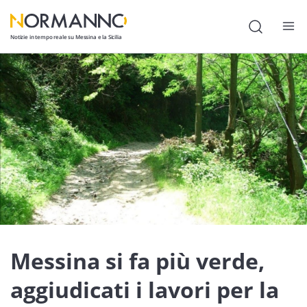
Notizie in tempo reale su Messina e la Sicilia
Attualità
Cronaca
Politica
Cultura
Lavoro
Società
Economia
Messina si fa più verde,
Sport
aggiudicati i lavori per la