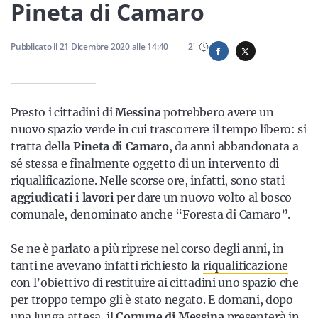
Sicilia
Pineta di Camaro
Pubblicato il
21 Dicembre 2020
alle
14:40
2
'
Servizi
Presto i cittadini di
Messina
potrebbero avere un
nuovo spazio verde in cui trascorrere il tempo libero: si
tratta della
Pineta di Camaro
, da anni abbandonata a
Resta sempre aggiornato con le ultime news, iscriviti alla
sé stessa e finalmente oggetto di un intervento di
nostra newsletter
riqualificazione. Nelle scorse ore, infatti, sono stati
aggiudicati i lavori
per dare un nuovo volto al bosco
Iscriviti
comunale, denominato anche “Foresta di Camaro”.
Se ne è parlato a più riprese nel corso degli anni, in
tanti ne avevano infatti richiesto la
riqualificazione
con l’obiettivo di restituire ai cittadini uno spazio che
per troppo tempo gli è stato negato. E domani, dopo
una lunga attesa, il
Comune di Messina
presenterà in