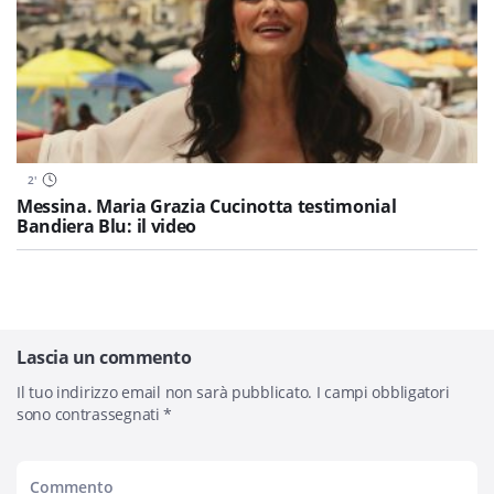
2
'
Messina. Maria Grazia Cucinotta testimonial
Bandiera Blu: il video
Lascia un commento
Il tuo indirizzo email non sarà pubblicato.
I campi obbligatori
sono contrassegnati
*