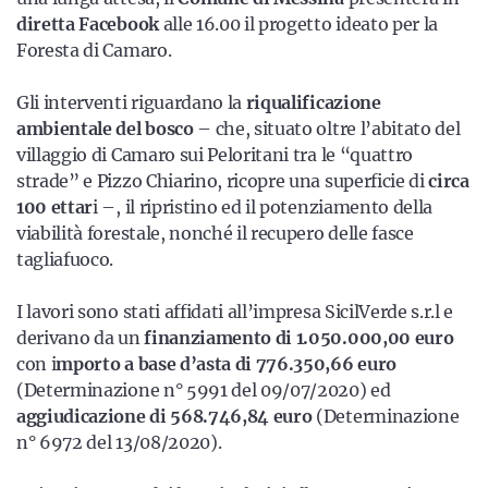
diretta Facebook
alle 16.00 il progetto ideato per la
Foresta di Camaro.
Gli interventi riguardano la
riqualificazione
ambientale del bosco
– che, situato oltre l’abitato del
villaggio di Camaro sui Peloritani tra le “quattro
strade” e Pizzo Chiarino, ricopre una superficie di
circa
100 ettar
i –, il ripristino ed il potenziamento della
viabilità forestale, nonché il recupero delle fasce
tagliafuoco.
I lavori sono stati affidati all’impresa SicilVerde s.r.l e
derivano da un
finanziamento di 1.050.000,00 euro
con i
mporto a base d’asta di 776.350,66 euro
(Determinazione n° 5991 del 09/07/2020) ed
aggiudicazione di 568.746,84 euro
(Determinazione
n° 6972 del 13/08/2020).