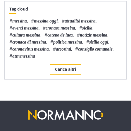
Tag cloud
#
,
#
,
#
,
messina
messina oggi
attualità messina
#
,
#
,
#
,
eventi messina
cronaca messina
sicilia
#
,
#
,
#
,
cultura messina
cateno de luca
notizie messina
#
,
#
,
#
,
cronaca di messina
politica messina
sicilia oggi
#
,
#
,
#
,
coronavirus messina
accorinti
consiglio comunale
#
atm messina
Carica altri