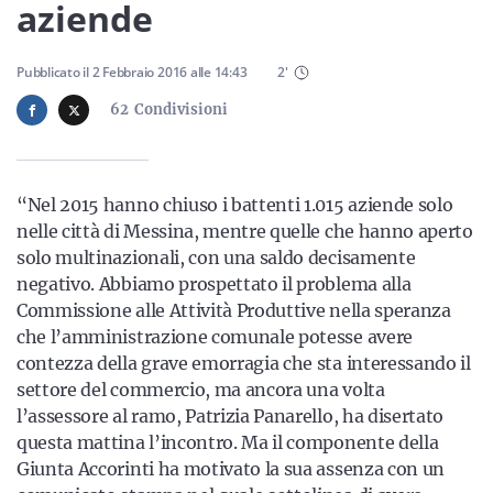
Sicilia
aziende
Pubblicato il
2 Febbraio 2016
alle
14:43
2
'
62
Condivisioni
Servizi
“Nel 2015 hanno chiuso i battenti 1.015 aziende solo
nelle città di Messina, mentre quelle che hanno aperto
Resta sempre aggiornato con le ultime news, iscriviti alla
solo multinazionali, con una saldo decisamente
nostra newsletter
negativo. Abbiamo prospettato il problema alla
Iscriviti
Commissione alle Attività Produttive nella speranza
che l’amministrazione comunale potesse avere
contezza della grave emorragia che sta interessando il
settore del commercio, ma ancora una volta
l’assessore al ramo, Patrizia Panarello, ha disertato
questa mattina l’incontro. Ma il componente della
Giunta Accorinti ha motivato la sua assenza con un