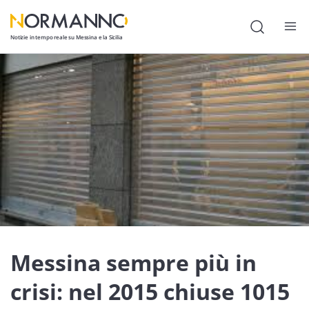
Notizie in tempo reale su Messina e la Sicilia
Attualità
Cronaca
Politica
Cultura
Lavoro
Società
Economia
Messina sempre più in
Sport
crisi: nel 2015 chiuse 1015