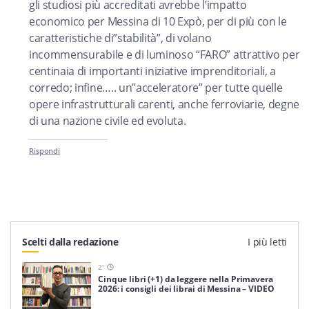
gli studiosi più accreditati avrebbe l’impatto
economico per Messina di 10 Expò, per di più con le
caratteristiche di”stabilità”, di volano
incommensurabile e di luminoso “FARO” attrattivo per
centinaia di importanti iniziative imprenditoriali, a
corredo; infine….. un”acceleratore” per tutte quelle
opere infrastrutturali carenti, anche ferroviarie, degne
di una nazione civile ed evoluta.
Rispondi
Scelti dalla redazione
I più letti
2
'
Cinque libri (+1) da leggere nella Primavera
2026: i consigli dei librai di Messina – VIDEO