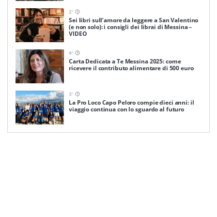
2
'
Sei libri sull’amore da leggere a San Valentino
(e non solo): i consigli dei librai di Messina –
VIDEO
4
'
Carta Dedicata a Te Messina 2025: come
ricevere il contributo alimentare di 500 euro
3
'
La Pro Loco Capo Peloro compie dieci anni: il
viaggio continua con lo sguardo al futuro