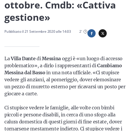
Sicilia
ottobre. Cmdb: «Cattiva
gestione»
Servizi
Pubblicato il
21 Settembre 2020
alle
14:03
2
'
La
Villa Dante
di
Messina
oggi è «un luogo di accesso
Resta sempre aggiornato con le ultime news, iscriviti alla
problematico», a dirlo i rappresentanti di
Cambiamo
nostra newsletter
Messina dal Basso
in una nota ufficiale. «Ci stupisce
vedere gli anziani, al pomeriggio, dover elemosinare
Iscriviti
un pezzo di muretto esterno per ricavarsi un posto per
giocare a carte.
Ci stupisce vedere le famiglie, alle volte con bimbi
piccoli e persone disabili, in cerca di uno sfogo alla
calura domestica di questi giorni di fine estate, dover
tornarsene mestamente indietro. Ci stupisce vedere i