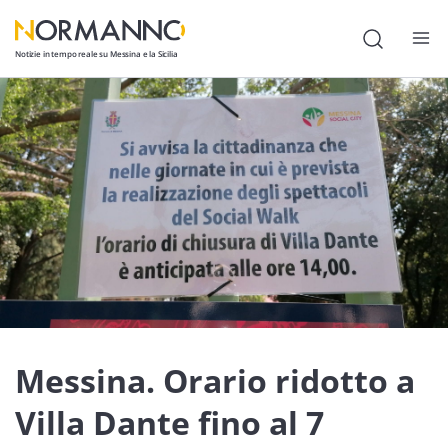
Notizie in tempo reale su Messina e la Sicilia
Attualità
Cronaca
Politica
Cultura
Lavoro
Società
Economia
Messina. Orario ridotto a
Sport
Villa Dante fino al 7