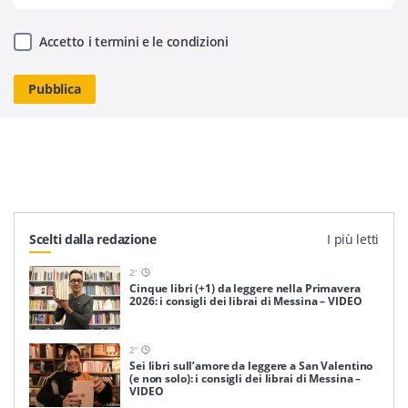
Accetto i termini e le condizioni
Scelti dalla redazione
I più letti
2
'
Cinque libri (+1) da leggere nella Primavera
2026: i consigli dei librai di Messina – VIDEO
2
'
Sei libri sull’amore da leggere a San Valentino
(e non solo): i consigli dei librai di Messina –
VIDEO