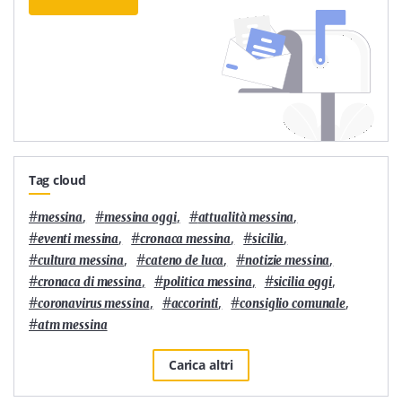
Tag cloud
#
,
#
,
#
,
messina
messina oggi
attualità messina
#
,
#
,
#
,
eventi messina
cronaca messina
sicilia
#
,
#
,
#
,
cultura messina
cateno de luca
notizie messina
#
,
#
,
#
,
cronaca di messina
politica messina
sicilia oggi
#
,
#
,
#
,
coronavirus messina
accorinti
consiglio comunale
#
atm messina
Carica altri