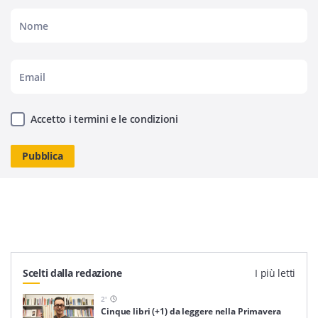
Accetto i termini e le condizioni
Scelti dalla redazione
I più letti
2
'
Cinque libri (+1) da leggere nella Primavera