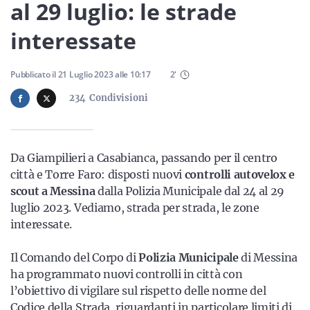
Sicilia
al 29 luglio: le strade
interessate
Servizi
Pubblicato il
21 Luglio 2023
alle
10:17
2
'
234
Condivisioni
Resta sempre aggiornato con le ultime news, iscriviti alla
Da Giampilieri a Casabianca, passando per il centro
nostra newsletter
città e Torre Faro: disposti nuovi
controlli autovelox e
scout a Messina
dalla Polizia Municipale dal 24 al 29
Iscriviti
luglio 2023. Vediamo, strada per strada, le zone
interessate.
Il Comando del Corpo di
Polizia Municipale
di Messina
ha programmato nuovi controlli in città con
l’obiettivo di vigilare sul rispetto delle norme del
Codice della Strada, riguardanti in particolare limiti di