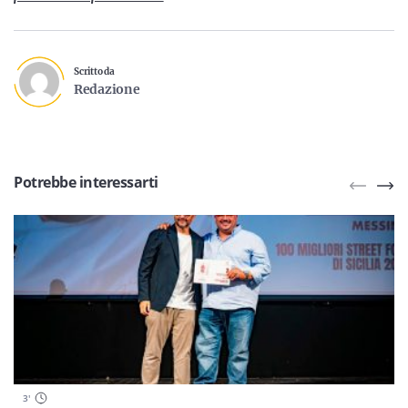
Scritto da
Redazione
Potrebbe interessarti
3
'