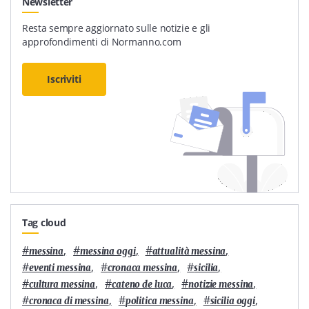
Newsletter
Resta sempre aggiornato sulle notizie e gli
approfondimenti di Normanno.com
Iscriviti
Tag cloud
#
,
#
,
#
,
messina
messina oggi
attualità messina
#
,
#
,
#
,
eventi messina
cronaca messina
sicilia
#
,
#
,
#
,
cultura messina
cateno de luca
notizie messina
#
,
#
,
#
,
cronaca di messina
politica messina
sicilia oggi