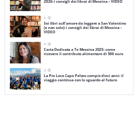
2026: i consigli dei librai di Messina – VIDEO
2
'
Sei libri sull’amore da leggere a San Valentino
(e non solo): i consigli dei librai di Messina –
VIDEO
4
'
Carta Dedicata a Te Messina 2025: come
ricevere il contributo alimentare di 500 euro
3
'
La Pro Loco Capo Peloro compie dieci anni: il
viaggio continua con lo sguardo al futuro