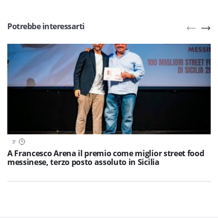
Potrebbe interessarti
3
'
A Francesco Arena il premio come miglior street food
messinese, terzo posto assoluto in Sicilia