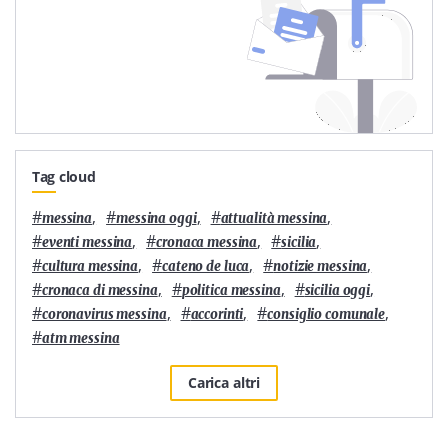
Tag cloud
#
,
#
,
#
,
messina
messina oggi
attualità messina
#
,
#
,
#
,
eventi messina
cronaca messina
sicilia
#
,
#
,
#
,
cultura messina
cateno de luca
notizie messina
#
,
#
,
#
,
cronaca di messina
politica messina
sicilia oggi
#
,
#
,
#
,
coronavirus messina
accorinti
consiglio comunale
#
atm messina
Carica altri