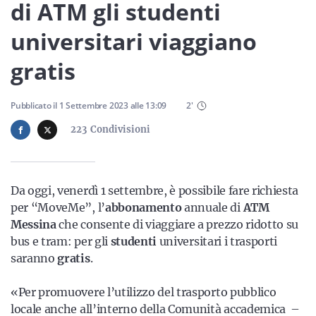
Sicilia
di ATM gli studenti
universitari viaggiano
gratis
Servizi
Pubblicato il
1 Settembre 2023
alle
13:09
2
'
223
Condivisioni
Resta sempre aggiornato con le ultime news, iscriviti alla
nostra newsletter
Da oggi, venerdì 1 settembre, è possibile fare richiesta
Iscriviti
per “MoveMe”, l’
abbonamento
annuale di
ATM
Messina
che consente di viaggiare a prezzo ridotto su
bus e tram: per gli
studenti
universitari i trasporti
saranno
gratis
.
«Per promuovere l’utilizzo del trasporto pubblico
locale anche all’interno della Comunità accademica –