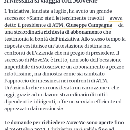
A Messina si viaggia con MoveMe
L’iniziativa, lanciata a luglio, ha avuto un grande
successo:
«Siamo stati letteralmente
travolti –
aveva
detto il presidente di ATM,
Giuseppe Campagna
– da
una straordinaria
richiesta di abbonamento
che
testimonia la bontà dell’iniziativa. Allo stesso tempo la
risposta costituisce
un’attestazione di stima nei
confronti dell’azienda che mi pregio di presiedere. Il
successo di MoveMe è frutto, non solo dell’occasione
imperdibile di sottoscrivere un
abbonamento a prezzo
ridottissimo, ma dimostra come sia cambiato
l’approccio dei
messinesi nei confronti di ATM.
Un’azienda che era considerata un carrozzone e che
oggi, grazie ad un lavoro straordinario di tutti i
dipendenti e i dirigenti, offre un
servizio efficiente ed
apprezzato dai messinesi».
Le domande per richiedere MoveMe sono aperte fino
al 28 ottobre 2023
. L’iniziativa sarà valida
fino ad