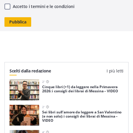
Accetto i termini e le condizioni
Scelti dalla redazione
I più letti
2
'
Cinque libri (+1) da leggere nella Primavera
2026: i consigli dei librai di Messina – VIDEO
2
'
Sei libri sull’amore da leggere a San Valentino
(e non solo): i consigli dei librai di Messina –
VIDEO
4
'