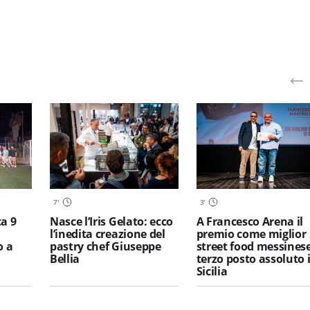
7
'
3
'
a 9
Nasce l’Iris Gelato: ecco
A Francesco Arena il
l’inedita creazione del
premio come miglior
o a
pastry chef Giuseppe
street food messinese
Bellia
terzo posto assoluto 
Sicilia