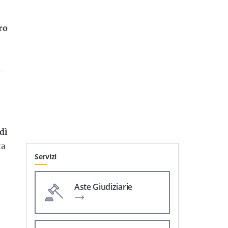
ro
 –
dì
ta
Servizi
Aste Giudiziarie