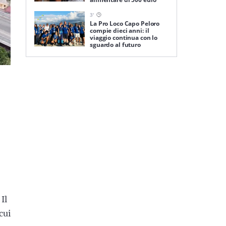
3
'
La Pro Loco Capo Peloro
compie dieci anni: il
viaggio continua con lo
sguardo al futuro
Il
cui