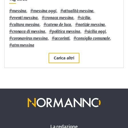
#
,
#
,
#
,
messina
messina oggi
attualità messina
#
,
#
,
#
,
eventi messina
cronaca messina
sicilia
#
,
#
,
#
,
cultura messina
cateno de luca
notizie messina
#
,
#
,
#
,
cronaca di messina
politica messina
sicilia oggi
#
,
#
,
#
,
coronavirus messina
accorinti
consiglio comunale
#
atm messina
Carica altri
La redazione