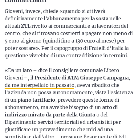
Gioveni, invece, chiede «quando si attiverà
definitivamente l’
abbonamento per la sosta
nelle
attuali
ZTL
rivolto ai commercianti e ai lavoratori del
centro, che si ritrovano costretti a pagare non meno di
5 euro al giorno (quindi fino a 130 euro al mese) per
poter sostare». Per il capogruppo di Fratelli d’Italia la
questione vivrebbe di una contraddizione in termini.
«Da un lato – dice il consigliere comunale Libero
Gioveni –, il
Presidente di ATM Giuseppe Campagna
,
da me interpellato in passato
, aveva ribadito che
l’azienda non possa autonomamente, vista l’esistenza
di un
piano tariffario
, prevedere queste forme di
abbonamento, ma avrebbe bisogno di un
atto di
indirizzo mirato da parte della Giunta
o del
Dipartimento servizi territoriali ed urbanistici per
giustificare un provvedimento che miri ad una
scontistica; dall’altro – prosegue l’esponente di FdI –