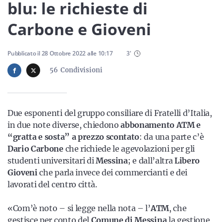
Sicilia
blu: le richieste di
Carbone e Gioveni
Servizi
Pubblicato il
28 Ottobre 2022
alle
10:17
3
'
56
Condivisioni
Resta sempre aggiornato con le ultime news, iscriviti alla
Due esponenti del gruppo consiliare di Fratelli d’Italia,
nostra newsletter
in due note diverse, chiedono
abbonamento ATM e
“gratta e sosta” a prezzo scontato
: da una parte c’è
Iscriviti
Dario Carbone
che richiede le agevolazioni per gli
studenti universitari di
Messina
; e dall’altra
Libero
Gioveni
che parla invece dei commercianti e dei
lavorati del centro città.
«Com’è noto – si legge nella nota – l’
ATM
, che
gestisce per conto del
Comune di Messina
la gestione