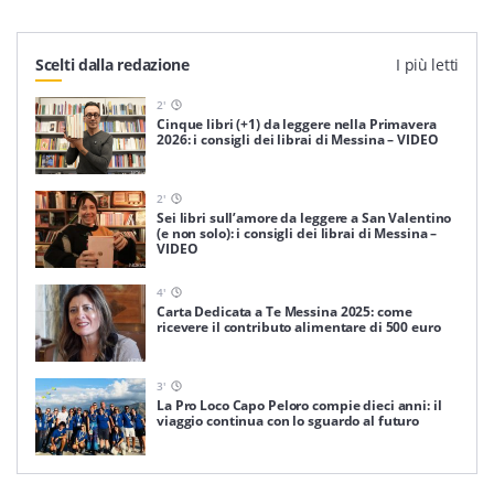
Scelti dalla redazione
I più letti
2
'
Cinque libri (+1) da leggere nella Primavera
2026: i consigli dei librai di Messina – VIDEO
2
'
Sei libri sull’amore da leggere a San Valentino
(e non solo): i consigli dei librai di Messina –
VIDEO
4
'
Carta Dedicata a Te Messina 2025: come
ricevere il contributo alimentare di 500 euro
3
'
La Pro Loco Capo Peloro compie dieci anni: il
viaggio continua con lo sguardo al futuro