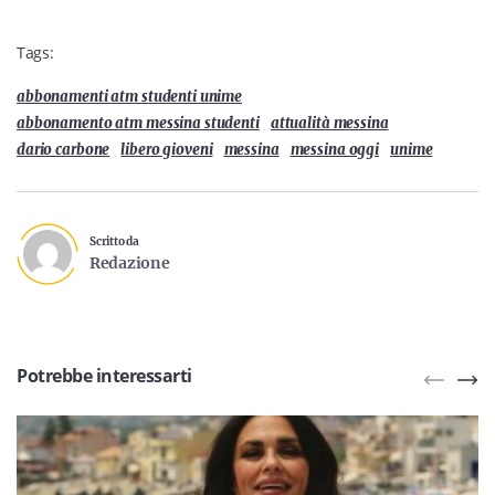
Tags:
abbonamenti atm studenti unime
abbonamento atm messina studenti
attualità messina
dario carbone
libero gioveni
messina
messina oggi
unime
Scritto da
Redazione
Potrebbe interessarti