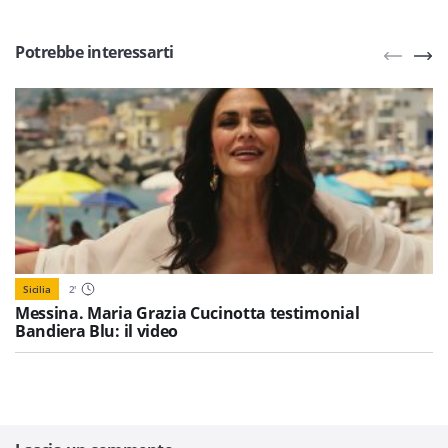
Potrebbe interessarti
Sicilia
2
'
Messina. Maria Grazia Cucinotta testimonial
Bandiera Blu: il video