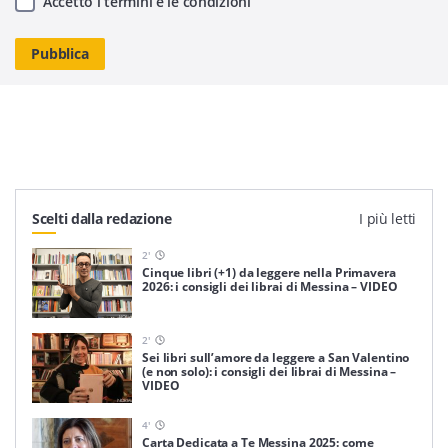
Accetto i termini e le condizioni
Scelti dalla redazione
I più letti
2
'
Cinque libri (+1) da leggere nella Primavera
2026: i consigli dei librai di Messina – VIDEO
2
'
Sei libri sull’amore da leggere a San Valentino
(e non solo): i consigli dei librai di Messina –
VIDEO
4
'
Carta Dedicata a Te Messina 2025: come