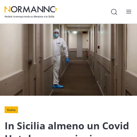
Notizie in tempo reale su Messina e la Sicilia
Attualità
Cronaca
Politica
Cultura
Lavoro
Società
Sicilia
Economia
In Sicilia almeno un Covid
Sport