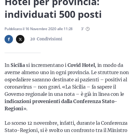
Hotel per provincia:
Sicilia
individuati 500 posti
Pubblicato il
16 Novembre 2020
alle
11:28
3
'
Servizi
20
Condivisioni
In
Sicilia
si incrementano i
Covid Hotel
, in modo da
Resta sempre aggiornato con le ultime news, iscriviti alla
averne almeno uno in ogni provincia. Le strutture non
nostra newsletter
ospedaliere saranno destinate ai pazienti – positivi al
Iscriviti
coronavirus – non gravi. «La Sicilia – fa sapere il
Governo regionale in una nota – è già in linea con le
indicazioni provenienti dalla Conferenza Stato-
Regioni
».
Lo scorso 12 novembre, infatti, durante la Conferenza
Stato-Regioni, si è svolto un confronto tra il Ministro