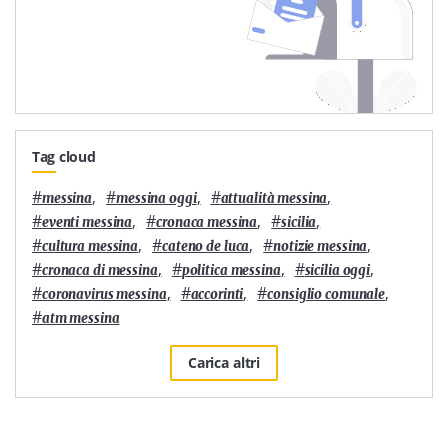
Tag cloud
#
,
#
,
#
,
messina
messina oggi
attualità messina
#
,
#
,
#
,
eventi messina
cronaca messina
sicilia
#
,
#
,
#
,
cultura messina
cateno de luca
notizie messina
#
,
#
,
#
,
cronaca di messina
politica messina
sicilia oggi
#
,
#
,
#
,
coronavirus messina
accorinti
consiglio comunale
#
atm messina
Carica altri