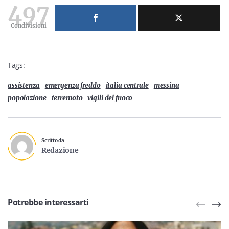
497
Condivisioni
Tags:
assistenza
emergenza freddo
italia centrale
messina
popolazione
terremoto
vigili del fuoco
Scritto da
Redazione
Potrebbe interessarti