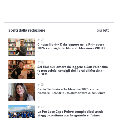
Scelti dalla redazione
I più letti
2
'
Cinque libri (+1) da leggere nella Primavera
2026: i consigli dei librai di Messina – VIDEO
2
'
Sei libri sull’amore da leggere a San Valentino
(e non solo): i consigli dei librai di Messina –
VIDEO
4
'
Carta Dedicata a Te Messina 2025: come
ricevere il contributo alimentare di 500 euro
3
'
La Pro Loco Capo Peloro compie dieci anni: il
viaggio continua con lo sguardo al futuro