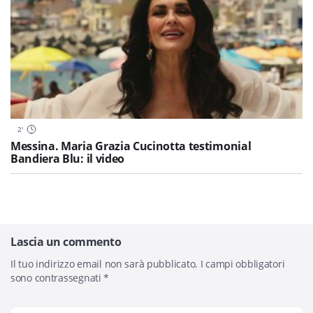
2
'
Messina. Maria Grazia Cucinotta testimonial
Bandiera Blu: il video
Lascia un commento
Il tuo indirizzo email non sarà pubblicato.
I campi obbligatori
sono contrassegnati
*