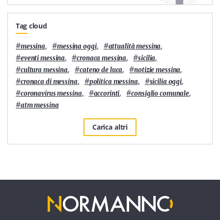
Tag cloud
#
,
#
,
#
,
messina
messina oggi
attualità messina
#
,
#
,
#
,
eventi messina
cronaca messina
sicilia
#
,
#
,
#
,
cultura messina
cateno de luca
notizie messina
#
,
#
,
#
,
cronaca di messina
politica messina
sicilia oggi
#
,
#
,
#
,
coronavirus messina
accorinti
consiglio comunale
#
atm messina
Carica altri