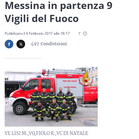
Sicilia
Messina in partenza 9
Vigili del Fuoco
Servizi
Pubblicato il
6 Febbraio 2017
alle
18:17
1
'
497
Condivisioni
Resta sempre aggiornato con le ultime news, iscriviti alla
nostra newsletter
Iscriviti
VE LISI M.,VQ FIOLO R.,VC DI NATALE