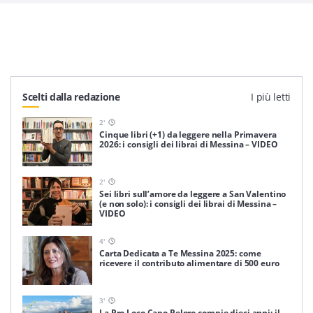
Scelti dalla redazione
I più letti
2
'
Cinque libri (+1) da leggere nella Primavera
2026: i consigli dei librai di Messina – VIDEO
2
'
Sei libri sull’amore da leggere a San Valentino
(e non solo): i consigli dei librai di Messina –
VIDEO
4
'
Carta Dedicata a Te Messina 2025: come
ricevere il contributo alimentare di 500 euro
3
'
La Pro Loco Capo Peloro compie dieci anni: il