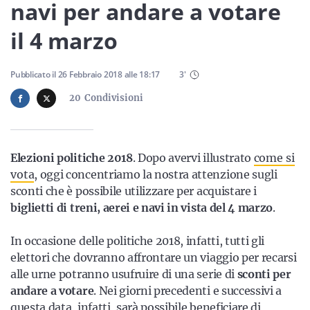
Sicilia
navi per andare a votare
il 4 marzo
Servizi
Pubblicato il
26 Febbraio 2018
alle
18:17
3
'
20
Condivisioni
Resta sempre aggiornato con le ultime news, iscriviti alla
Elezioni politiche 2018
. Dopo avervi illustrato
come si
nostra newsletter
vota
, oggi concentriamo la nostra attenzione sugli
sconti che è possibile utilizzare per acquistare i
Iscriviti
biglietti di treni, aerei e navi in vista del 4 marzo
.
In occasione delle politiche 2018, infatti, tutti gli
elettori che dovranno affrontare un viaggio per recarsi
alle urne potranno usufruire di una serie di
sconti per
andare a votare
. Nei giorni precedenti e successivi a
questa data, infatti, sarà possibile beneficiare di