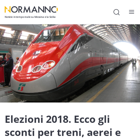
Notizie in tempo reale su Messina e la Sicilia
Attualità
Cronaca
Politica
Cultura
Lavoro
Società
Economia
Elezioni 2018. Ecco gli
Sport
sconti per treni, aerei e