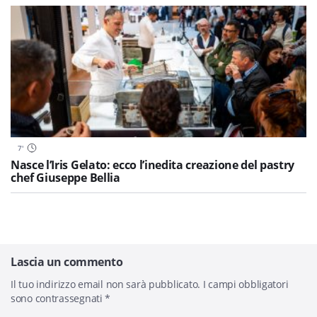
7
'
Nasce l’Iris Gelato: ecco l’inedita creazione del pastry
chef Giuseppe Bellia
Lascia un commento
Il tuo indirizzo email non sarà pubblicato.
I campi obbligatori
sono contrassegnati
*