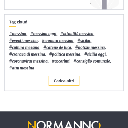
Tag cloud
#
,
#
,
#
,
messina
messina oggi
attualità messina
#
,
#
,
#
,
eventi messina
cronaca messina
sicilia
#
,
#
,
#
,
cultura messina
cateno de luca
notizie messina
#
,
#
,
#
,
cronaca di messina
politica messina
sicilia oggi
#
,
#
,
#
,
coronavirus messina
accorinti
consiglio comunale
#
atm messina
Carica altri